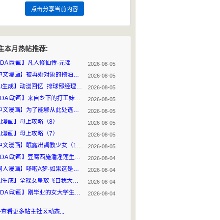
点击分享当前内容
主本月热帖推荐:
3DAI动画】凡人修仙传-元瑶
2026-08-05
【中文漫画】被再婚对象的拖油瓶完全拿捏的我
2026-08-05
【AI生成】动漫回忆_排球部经理_洁子アニメの思い出
2026-08-05
【3DAI动画】来自乡下的打工妹在都市的悲惨遭遇
2026-08-05
【中文漫画】为了能够从此处逃离出去
2026-08-05
AI漫画】母上攻略（8）
2026-08-05
AI漫画】母上攻略（7）
2026-08-05
【中文漫画】眠露出調教少女（1-2）
2026-08-05
【3DAI动画】豆腐西施潘淫莲生意惨淡,听从丈夫劝告“买块豆腐吃口奶”
2026-08-04
【同人漫画】哆啦A梦-如果这是一个可以随便做爱的世界
2026-08-04
【AI生成】全裸女星放飞自我大开门户
2026-08-04
【3DAI动画】刚毕业的女大学生初入职场，酒局上被猥琐领导下药迷奸
2026-08-04
>查看更多帖主社区动态...