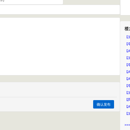
楼
【
【
【
确认发布
>>