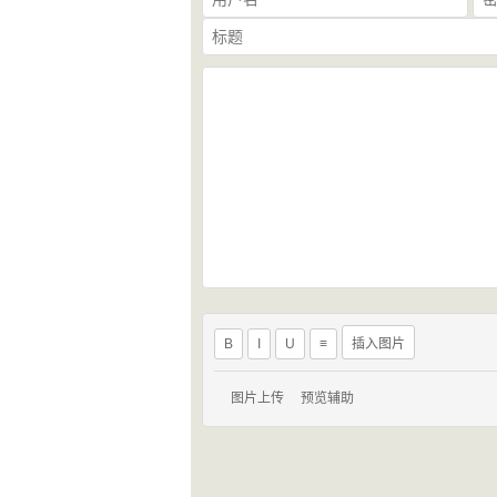
B
I
U
≡
插入图片
图片上传
预览辅助