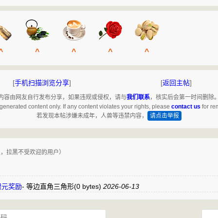
^
^
^
^
^
[
手机扫描浏览分享
]
[
返回主帖
]
内容由网友自行发布分享，如果违规或侵权，请与
我们联系
，核实后会第一时间删除
generated content only. If any content violates your rights, please
contact us
for re
若发现本帖涉嫌未成年，人兽等违禁内容，
请点击举报
复，拉黑不受欢迎的用户）
0银元奖励
-
等边直角三角形
(0 bytes)
2026-06-13