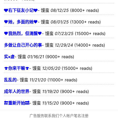
🩶右下征友小记🩶
-
馒蛮
08/12/25
(8000+ reads)
🖤她，多面的她🖤
-
馒蛮
08/01/25
(13000+ reads)
🖤我热烈，但清醒🖤
-
馒蛮
07/23/25
(15000+ reads)
多做让自己开心的事
-
馒蛮
12/29/24
(14000+ reads)
实♦️虚
-
馒蛮
01/16/21
(9000+ reads)
🍄你来干嘛🍄
-
馒蛮
12/05/20
(15000+ reads)
乱乱的
-
馒蛮
11/21/20
(11000+ reads)
成年人的世界
-
馒蛮
11/19/20
(9000+ reads)
🔚重新开始🔜
-
馒蛮
11/15/20
(9000+ reads)
广告服务
联系我们
个人帐户
笔名注册