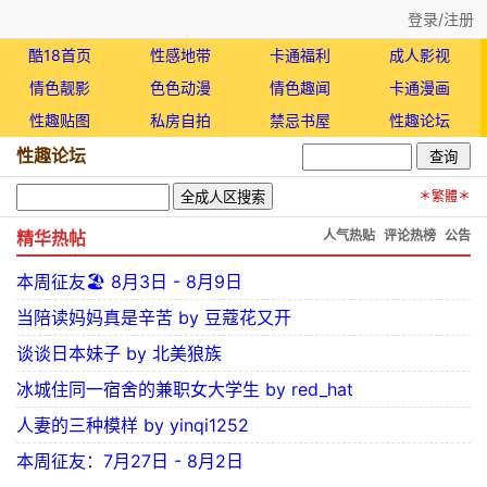
登录/注册
酷18首页
性感地带
卡通福利
成人影视
情色靓影
色色动漫
情色趣闻
卡通漫画
性趣贴图
私房自拍
禁忌书屋
性趣论坛
性趣论坛
＊繁體＊
精华热帖
人气热贴
评论热榜
公告
本周征友🏖️ 8月3日 - 8月9日
当陪读妈妈真是辛苦 by 豆蔻花又开
谈谈日本妹子 by 北美狼族
冰城住同一宿舍的兼职女大学生 by red_hat
人妻的三种模样 by yinqi1252
本周征友：7月27日 - 8月2日