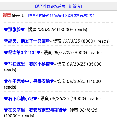
[返回性趣论坛首页]
[ 加新帖 ]
馒蛮
帖子列表：
[查看所有帖子]
[ 登录后可以拉黑或者关注对方 ]
🖤那张脸🖤
-
馒蛮
03/18/26
(13000+ reads)
💛那天，他发了一只猫💛
-
馒蛮
10/13/25
(8000+ reads)
🤎纪念第3个“13”🤎
-
馒蛮
09/27/25
(9000+ reads)
🤎写在这里，我的小秘密🤎
-
馒蛮
09/20/25
(35000+
reads)
🖤在不完美中，寻得安稳🖤
-
馒蛮
09/03/25
(14000+
reads)
🖤右下心情小记🖤
-
馒蛮
08/25/25
(16000+ reads)
🩶在文字里，我安放欲望与期待🩶
-
馒蛮
08/16/25
(10000+ reads)