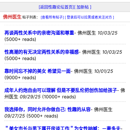
[返回性趣论坛首页]
[ 加新帖 ]
佛州医生
帖子列表：
[查看所有帖子]
[ 登录后可以拉黑或者关注对方 ]
再谈两性关系中的亲密沟道和尊重
-
佛州医生
10/03/25
(5000+ reads)
性高潮的有无决定两性关系的幸福感
-
佛州医生
10/03/25
(5000+ reads)
靠时间忘不掉的美女 希望见一面
-
佛州医生
10/01/25
(9000+ reads)
成年人约炮自由可以理解 但是不要乱伦把创伤加给孩子
-
佛
州医生
09/29/25
(10000+ reads)
我选择你，同时允许你做自己: 性趣的从容
-
佛州医生
09/27/25
(5000+ reads)
＂美女市长与男下属开房谈工作＂为女性呐喊：－妻多夫
-