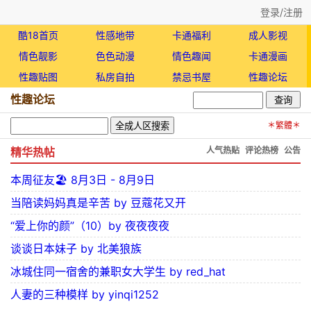
登录/注册
酷18首页
性感地带
卡通福利
成人影视
情色靓影
色色动漫
情色趣闻
卡通漫画
性趣贴图
私房自拍
禁忌书屋
性趣论坛
性趣论坛
＊繁體＊
精华热帖
人气热贴
评论热榜
公告
本周征友🏖️ 8月3日 - 8月9日
当陪读妈妈真是辛苦 by 豆蔻花又开
“爱上你的颜”（10）by 夜夜夜夜
谈谈日本妹子 by 北美狼族
冰城住同一宿舍的兼职女大学生 by red_hat
人妻的三种模样 by yinqi1252