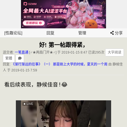
[性趣论坛]
回复
管理
分享
好! 第一帖跟得紧，
送交者:
一笔直通
[♂★两扇门开★♂] 于 2019-01-15 8:47
已读295次
大字阅读
繁體
回复:
《渐行渐远的往事》（一） 那是刚上大学的时候，夏天的一个周
由 静候佳
人 于 2019-01-15 7:59
看后续表现，静候佳音!😂            