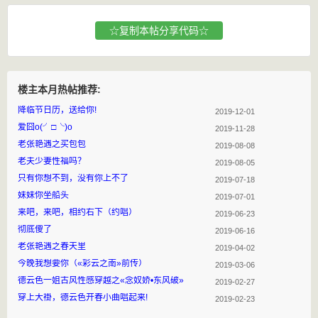
☆复制本帖分享代码☆
楼主本月热帖推荐:
降临节日历，送给你!
2019-12-01
爱囧o(╯□╰)o
2019-11-28
老张艳遇之买包包
2019-08-08
老夫少妻性福吗？
2019-08-05
只有你想不到，没有你上不了
2019-07-18
妹妹你坐船头
2019-07-01
来吧，来吧，相约右下（约唱）
2019-06-23
彻底傻了
2019-06-16
老张艳遇之春天里
2019-04-02
今晚我想要你（«彩云之南»前传）
2019-03-06
德云色一姐古风性感穿越之«念奴娇•东风破»
2019-02-27
穿上大褂，德云色开春小曲唱起来!
2019-02-23