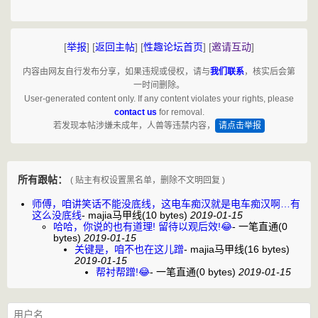
[
举报
]
[
返回主帖
]
[
性趣论坛首页
]
[
邀请互动
]
内容由网友自行发布分享，如果违规或侵权，请与
我们联系
，核实后会第
一时间删除。
User-generated content only. If any content violates your rights, please
contact us
for removal.
若发现本帖涉嫌未成年，人兽等违禁内容，
请点击举报
所有跟帖：
( 贴主有权设置黑名单，删除不文明回复 )
师傅，咱讲笑话不能没底线，这电车痴汉就是电车痴汉啊…有
这么没底线
-
majia马甲线
(10 bytes)
2019-01-15
哈哈，你说的也有道理! 留待以观后效!😂
-
一笔直通
(0
bytes)
2019-01-15
关键是，咱不也在这儿蹭
-
majia马甲线
(16 bytes)
2019-01-15
帮衬帮蹭!😂
-
一笔直通
(0 bytes)
2019-01-15