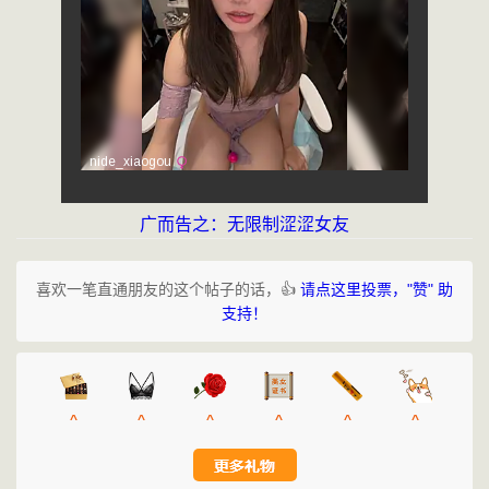
广而告之：无限制涩涩女友
喜欢一笔直通朋友的这个帖子的话，👍
请点这里投票，"赞" 助
支持！
^
^
^
^
^
^