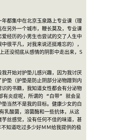
一年都集中在北京玉泉路上专业课（理
远在另外一个城市，鞭长莫及，专业课
恋爱经历的小男生也尝试的交了人生中
眼中很平凡，对我来说还挺难忘的），
加上还没彻底从感情的阴影中走出来，S
段我开始对护垫儿感兴趣，因为我讨厌
了护垫（护垫是防止阴部分泌物蹭到内
常识的书籍，我知道女性都会有分泌物
有炎症呢，所谓的 “白带” 就会呈
护垫当然不是我的目标。健康少女的白
带有乳酸菌，溶菌酶和一些抗体，从这
魔芋丝感觉，没有任何不佳的味道，甚
年不知道吃过多少好ＭＭ给我提供的极