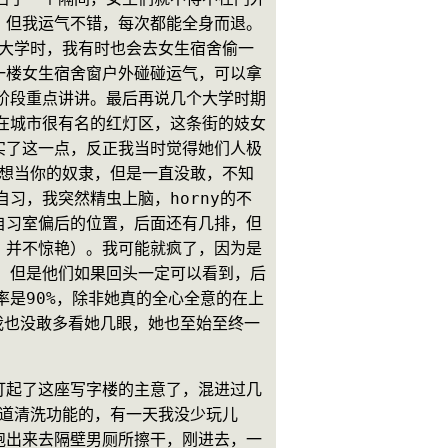
，但我运气不错，每次都能全身而退。
上大学时，我有时也会去女生宿舍偷一
一楼女生宿舍窗户外碰碰运气，可以拿
阶段重点讲讲。最后再说几个大学时期
在城市很有名的红灯区，这条街的妓女
实了这一点，反正我当时觉得她们人极
我想当你的奴隶，但是一直没敢，不知
习，我突然精虫上脑，horny的不
自习室偏后的位置，后面还有几排，但
，并不惊艳）。我可能就疯了，因为是
，但是他们如果回头一定可以看到，后
率是90%，除非她真的全心全意的在上
我也没敢多看她几眼，她也至始至终一
打起了这座写字楼的主意了，混进过几
阴道清洗功能的，有一天我没少玩儿
跑出来去隔壁男厕所擦干，刚进去，一