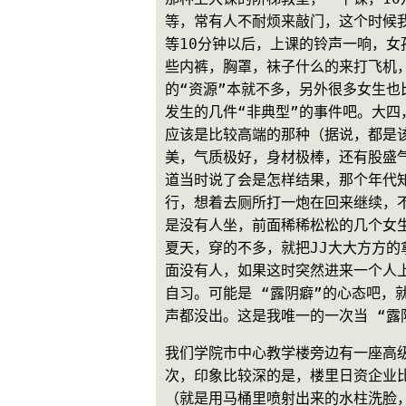
等，常有人不耐烦来敲门，这个时候
等10分钟以后，上课的铃声一响，女
些内裤，胸罩，袜子什么的来打飞机
的“资源”本就不多，另外很多女生
发生的几件“非典型”的事件吧。大
应该是比较高端的那种（据说，都是
美，气质极好，身材极棒，还有股盛气
道当时说了会是怎样结果，那个年代知
行，想着去厕所打一炮在回来继续，
是没有人坐，前面稀稀松松的几个女
夏天，穿的不多，就把JJ大大方方
面没有人，如果这时突然进来一个人上
自习。可能是 “露阴癖”的心态吧
声都没出。这是我唯一的一次当 “露
我们学院市中心教学楼旁边有一座高
次，印象比较深的是，楼里日资企业比
（就是用马桶里喷射出来的水柱洗脸