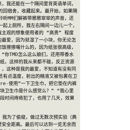
来，我还能在一个隔间里背英语单词，
的回宿舍，收藏起来。最开始，如果隔
聆听MM们解裤带窸窸窣窣的声音，还
一起上厕所，我左右隔间一边儿一个，
主观的想象使用者的 “高贵” 程度
的最爱，因为就湿了一小块，你无论怎
完饭擦擦嘴什么的，因为纸张很高级，
“你TMD怎么这么娘们，还用带香水
报纸，这样的我从来都不碰，反正资源
），这种是我的最爱，不知道有没有同
还有点温度，射出的精液又被包裹在卫
re-使用”一下卫生巾，把它垫在内裤
块卫生巾是什么感觉么？” “我心里
有段时间痔疮犯了，也用了几天，效果
看。我为了偷窥，做过无数次预实验（典
壁安全距离。最后可以达到一览无余而