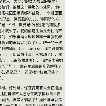
是女人，大部分的女人都白的要命），
女孩们，给我这个猥琐的小处男，小M
时候校园里手机都不普及，一个班里面
尿的形态，擦屁股的方式，冲厕所的方
不是一个M，就算是个结过婚的和很多
刚才我说了，我的偷窥生涯是无往而不
敲门，如果里面人轻轻咳嗽一声就代表
方听到的声音就可以了）。唯一的一次
隔间（of course 我当时是站
扠上，不知道为什么门闩松动了），然
去了，记得依然清晰），当时看出来她
我也吓坏了，跟在她后面胡乱的解释了
来不知道是忍了，还是找学校管理处了，
间。
学楼。好处是，保证肯定有人会使用厕
孩儿们普遍不太愿意在教学楼独自上自
女厕所，真是太刺激了！厕所隔壁就是
占了一个隔间，女生们就不得不在门外