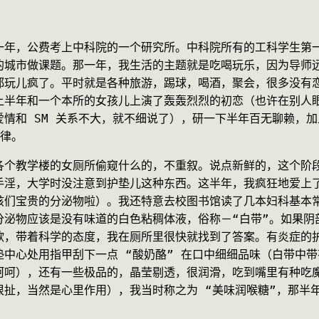
一年，公费考上中科院的一个研究所。中科院所有的工科学生第
的城市做课题。那一年，我生活的主题就是吃喝玩乐，因为导师
都玩儿疯了。平时就是各种旅游，踢球，喝酒，聚会，很多没有
上半年和一个本所的女孩儿上演了轰轰烈烈的初恋（也许在别人
情和 SM 关系不大，就不细说了），研一下半年百无聊赖，
旋律。
各个教学楼的女厕所偷窥什么的，不重叙。说点新鲜的，这个阶
手淫，大学时没注意到护垫儿这种东西。这半年，我疯狂地爱上
孩们宝贵的分泌物啦）。我还特意去校图书馆读了几本妇科基本
泌物应该是没有味道的白色粘稠体液，俗称－“白带”。如果阴部
欲，带着科学的态度，我在厕所里很快就找到了答案。有炎症的
中心处用指甲刮下一点 “酸奶酪” 在口中细细品味（白带中
呵呵），还有一些极品的，晶莹剔透，很润滑，吃到嘴里有种吃
很扯，当然是心里作用），我当时称之为 “美味润喉糖”，那半