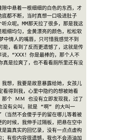
缝隙中悬着一根细细的白色的东西，才
池底都不断，当时真想一口吸进肚子
听众呢。MM那天拉了很多，那是我这
是粗细均匀，金黄漂亮的颜色，松松软
的梦中情人的嘴唇，只可惜我感觉不到
可能，看到了反而更遗憾了，这就是传
说，“XXX！你是最棒的，那个人不
你真是拉爽了，也不看看厕所里还有没
，我想，我要是故意暴露给她，女孩儿
定看得到我，心里中隐约的想被她看
那个 ＭＭ 也没有立即发现我，过了
没有尖叫，就是 “啊” 的大叫一
了（当然不会傻乎乎的留在哪儿等着被
便的时候，我伸手过隔板，把悬在空中
就是篇真实的回忆录，没有一点点虚构
的；有些内容很遗憾，我也不会添油加