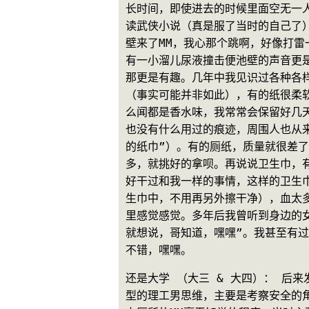
长时间，即使进去的时候里面空无一
读武侠小说（真是服了当时的自己了
壁来了MM，我心那个跳啊，好像打雷
有一小溜儿尿液撞击便池壁的声音更
那更是有趣。几年中我见识过各种各样
（事实可能并非如此），有的纸很柔
么闻都是香水味，我常常会保留好几
也没有什么用过的痕迹，周围人也从来
的纸巾”）。有的厕纸，质量就很差
多，就挑好的拿呗。再说说卫生巾，
好干过和我一样的事情，这样的卫生
生巾中，不用再另外擦干净），血太多
里感觉感觉。多年后我曾听到身边的女
就想说，哥知道，嘿嘿”。我甚至有
不错，嘿嘿。
还是大学 （大三 & 大四）： 后
型的理工男思维，主要是考察安全的