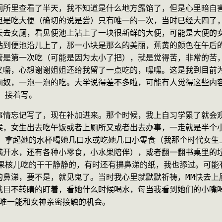
厕所里查看了半天，我不知道是什么地方露馅了，但是心里暗自
但是吃大便（确切的说是尝）只有唯一的一次，当时已经大四了
天去女厕，看见便池上沾上了一块很新鲜的大便，可能是大便的
粘到便池沿儿上了，那一小块是那么的美丽，蕉黄的颜色在午后
管是第一次吃（可能是因为太小了把），就是觉得苦，非常的苦
嚼，心想谢谢姐姐还给我留了一点吃的，嘿嘿。这是我到目前为
厕奴，一泡一泡的吃。大学说得差不多啦，可能有人觉得这些内容
，接着写。
事情忘记写了，现在补加进来。那个时候，我上自习学累了就会
候，女生出去吃午饭或者上厕所又或者出去办事，一走就是半个
前，拿起她的水杯喝她几口水或吃她几口小零食（我那个时代女生
满开水，还有各种小零食，小水果陪伴），或者翻一翻书桌里的
果核儿吃的干干静静的，有时还有擤鼻涕的纸，我也舔过。可能
的鼻涕，要不是，就见鬼了。当时我心里就默默祈祷，MM快去上
就目不转睛的盯着，看她什么时候喝水，每当我看到她们的小嘴
丝唯一能和女神亲密接触的机会。