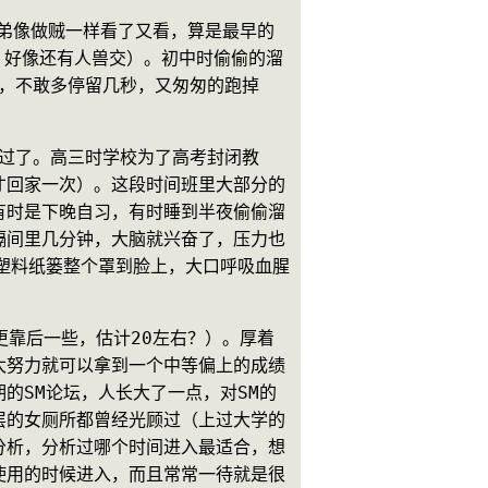
表弟像做贼一样看了又看，算是最早的
，好像还有人兽交）。初中时偷偷的溜
惧，不敢多停留几秒，又匆匆的跑掉
度过了。高三时学校为了高考封闭教
才回家一次）。这段时间班里大部分的
有时是下晚自习，有时睡到半夜偷偷溜
隔间里几分钟，大脑就兴奋了，压力也
塑料纸篓整个罩到脸上，大口呼吸血腥
更靠后一些，估计20左右？）。厚着
太努力就可以拿到一个中等偏上的成绩
的SM论坛，人长大了一点，对SM的
层的女厕所都曾经光顾过（上过大学的
分析，分析过哪个时间进入最适合，想
使用的时候进入，而且常常一待就是很