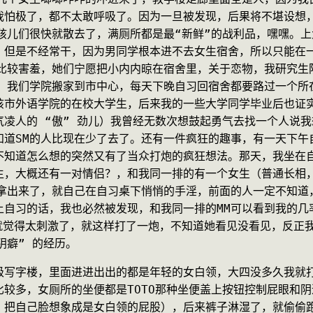
我怕极了，都不太敢呼吸了。因为一旦被发现，后果将不堪设想
孩儿们很快就散去了，满厕所都是最“新鲜”的战利品，嘿嘿。
，但是不经常干，因为男同学根本进不去女生宿舍，所以只能在
也比较害羞，她们宁愿把小内内晾在宿舍里，关于恋物，我研究生
四，我们学院搬家到市中心，每天下晚自习回宿舍都要路过一个所
该市外语学院的在校大学生，后来我的一些大学同学毕业后也证
凌人的 “傲” 劲儿）我曾经无数次想鼓起勇气去找一个人说
道SM的人比现在少了去了。还有一件疯狂的趣事，有一天下午自
不知道怎么想的突然又有了当众打炮的疯狂想法。那天，我坐在
生，大概还有一对情侣？，和我同一排的有一个女生（普通长相
的拿出来了，就自己在自习桌下悄悄的手淫，前面的人一定不知道
自习的话，我也必然被发现，和我同一排的MM可以看到我的几
，就觉得太刺激了，就这样打了一炮，不知道她看见没看见，反正
阴癖” 的经历。
级写字楼，里面进进出出的都是年轻的女白领，大四没多久我就
较多，女厕所的坐便都是TOTO那种坐便盖上按钮控制屁眼和
，把自己脸想象成是女白领的屁股），后来裤子淋湿了，就偷偷