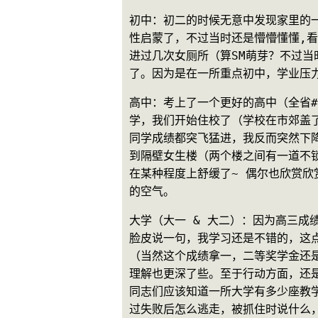
初中：初二的时候无意中发现家里的一
性启蒙了，不过当时还是懵懵懂懂,
进过几次女厕所（算SM萌芽？不过当
了。因为是在一所重点初中，学业压
高中：考上了一个更好的高中（全省#
学，我们开始住校了（学校在市郊盖
同学成绩都突飞猛进，我反而突然下
到隔壁女生楼（两个楼之间有一道不
在某种程度上舒缓了~ 偶尔也欣赏
的空气。
大学（大一 & 大二）：因为高三成
脸皮说一句，我学习还是不错的，这
（当然这个成绩拿一，二等奖学金还是
理解也更深了些。至于行动方面，还
同志们应该知道一所大学有多少座教
过失败后怎么逃走，被抓住时说什么