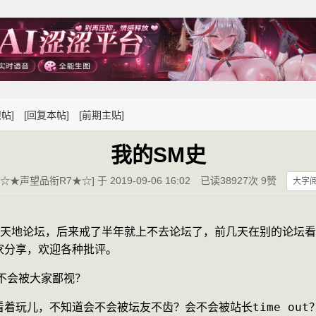
帖]
[回复本帖]
[前期主贴]
我的SM史
[☆★声望品衔R7★☆] 于 2019-09-06 16:02
已读38927次 9赞
大字
主天地论坛，后来戒了半年就上不去论坛了，前几天在别的论坛
家分享，欢迎各种批评。
不会被大家鄙视？
着玩儿，不知道会不会被坛友不齿？会不会被站长time out