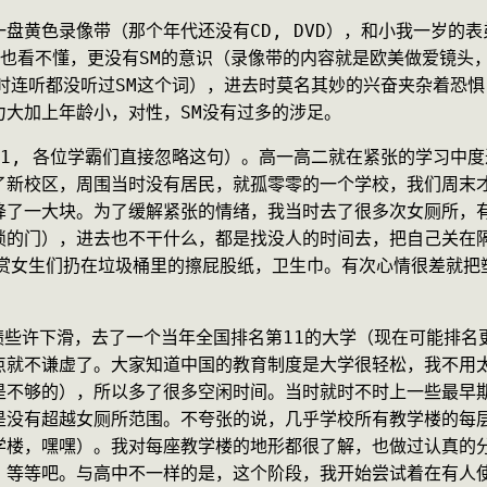
盘黄色录像带（那个年代还没有CD, DVD），和小我一岁的
看也看不懂，更没有SM的意识（录像带的内容就是欧美做爱镜头
时连听都没听过SM这个词），进去时莫名其妙的兴奋夹杂着恐
力大加上年龄小，对性，SM没有过多的涉足。
1, 各位学霸们直接忽略这句）。高一高二就在紧张的学习中
了新校区，周围当时没有居民，就孤零零的一个学校，我们周末
降了一大块。为了缓解紧张的情绪，我当时去了很多次女厕所，
锁的门），进去也不干什么，都是找没人的时间去，把自己关在
欣赏女生们扔在垃圾桶里的擦屁股纸，卫生巾。有次心情很差就把
绩些许下滑，去了一个当年全国排名第11的大学（现在可能排名
点就不谦虚了。大家知道中国的教育制度是大学很轻松，我不用
不够的），所以多了很多空闲时间。当时就时不时上一些最早期
是没有超越女厕所范围。不夸张的说，几乎学校所有教学楼的每
学楼，嘿嘿）。我对每座教学楼的地形都很了解，也做过认真的
，等等吧。与高中不一样的是，这个阶段，我开始尝试着在有人