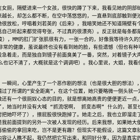
在女厕，隔壁进来一个女孩，很快的蹲了下来，我看见她的阴部
来越长，却怎么都不断，在空中荡悠悠的，一直悬到底部触到便
她很放松，哼唱着刘若英的《后来》，我暗笑她还不知道隔壁有个
话自己听起来都觉得夸张，不过真的很漂亮）。反正就是每条都
激凌），MM的肛门扩张肌很有力，一张一合的，好像我等待许久
体非常的健康，虽说最终也没有看到她的脸，有些遗憾（但也有种
急着走，而是独自到镜子前面臭美了一番，突然，对着镜子大声
什么也记不清了，大概就是这个调调吧）。我心里说，大姐，我看
，一瞬间，心里产生了一个恶作剧的想法（也是很大胆的想法）
越过了所谓的“安全距离”，在这个位置，她只要略微一侧头就一
做还有一个很厕奴心态的目的，就是想离她高贵的便便更近一点，
，她当时并没有大喊 “抓流氓啊， 抓变态啊” 什么的，甚至也
时把她吓坏了），擦屁股很快跑掉了。她走之后，我也立即溜走
是我前面提到的另外一次被人发现的经历。后来我想，如果她大
再偷偷的拿回来吃，岂不是更有趣？但现实不能假设，这篇文章
内容让人瞧不起，我仍然把它写出来，和同好分享，因为是真实