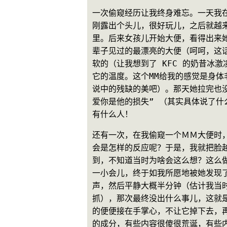
一次偷窥经历让我终身难忘。一天我
刚露出个头儿，很好玩儿，之后就越
里。后来女孩儿开始大便，看得出来
辈子见过的最漂亮的大便（呵呵，这
软的（让我想到了 KFC 的奶昔冰
它的温度。这个MM给我的感觉是身
说中的残缺的美吧）。那天她拉完也没
爱你是他的损失” （其实具体说了
有什么人！
还有一次，在我偷窥一个ＭＭ大便时
会是怎样的反应呢？于是，我就把脸
到，不知道当时为啥会这么想？这么
一小会儿，终于如我所愿地被她发现了
声，然后平静大概半分钟（估计我当
抓），那次最终没出什么事儿，这就
的便便接在手掌心，不让它掉下去，
的成分，有些内容很傻很荒诞，有些