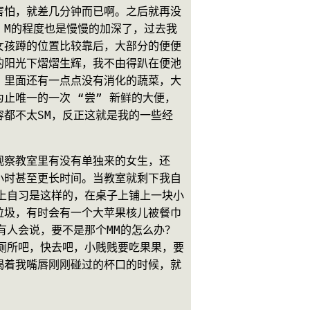
害怕，就差几分钟而已啊。之后就再没
，M的程度也是慢慢的加深了，过去我
女孩蹲的位置比较靠后，大部分的便便
的阳光下熠熠生辉，我不由得趴在便池
，里面还有一点点没有消化的蔬菜，大
止唯一的一次 “尝” 新鲜的大便，
都不太SM，反正这就是我的一些经
观察教室里有没有单独来的女生，还
小时甚至更长时间。当教室就剩下我自
上自习是这样的，在桌子上铺上一块小
垃圾，有时会有一个大苹果核儿被餐巾
有人会说，要不是那个MM的怎么办？
厕所吧，快去吧，小贱贱要吃果果，要
喝着我嘴唇刚刚碰过的杯口的时候，就