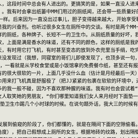
人，这段时间中总会有人进出的。更搞笑的是，如果一直没人进
）。我有时会拿出纸篓中MM们用过的厕纸闻，还会带一些质量好
一样。后来因为一直没出过事儿，胆子变得越来越大，开始享受
是我的兴奋剂。也听过很多女生在厕所中的交谈。有时是两个MM
的厕纸，各种牌子、长短不一的卫生巾。从厕纸质量的好坏，我
软，上面是满是香水的味道，还有不同的颜色，这样的厕纸是我
天，有时用它打飞机，有时甚至变态的放到外衣兜里当手绢，吃
没发现过（我想，同寝室的哥们儿即使发现了，也顶多说一句，
了，一看就是从学校食堂或是小饭馆拿的免费餐巾纸，甚至还有
有的很大很软的一片，上面几乎没什么血（估计是月经最后一天
巾用来打飞机真是舒服极了（把JJ紧紧的包裹在软软的环境中，
的我一般不碰，因为不喜欢那种腥的味道。我有时也会尝试着“
人取笑她的男朋友，“你们哪里知道我们女人来月经时下面垫一
过垫卫生巾踢几个小时球的时候。在说句题外话，我大三的时候
来发展到偷窥的阶段了，你们都懂的，就是在隔间下面的空隙偷
角度），把自己假想成上厕所的女生，根据地砖的纹路，划出隔