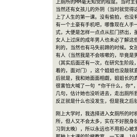
上厕所的MM毫无知觉的程度。当时
当然还有女孩儿的外阴（当时就觉得
上了人生的第一课。没有偷拍，也没
有一个土豪有手机吧，哪像现在人手一
式，大便是怎样一点点从肛门挤出，
女人上过床的成年男人也未必了解这
利的，当然也有马失前蹄的时候。女
有人（当然我是不会咳嗽的，毕竟是
（其实后面还有一次，在研究生阶段，
着的，面对门），这个姐姐也没敲就
后就是，我和她面面相觑，姐姐长的
很害怕大喊了一句 “你干什么，你
几句，估计她也没听进去，走出厕所我
反正就是什么也没发生，但是我之后
刚上大学时，我选择进入女厕所的时
所，但人又不会太多，实在不好脱身
习到太晚），所以永远也不用担心被
那种上大课的阶梯教室，一下课，1