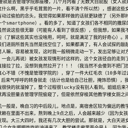
主要就是去管理学院那座楼，几个月内看了无数大白屁股（女人就
这什么啊，黑乎乎毛茸茸的一片，看不清个所以然），感谢这些
有动过偷拍的念头，我觉得如果那样做的话就更缺德了（另外那
个smartphone）。看的多了，知道了女孩们各不相同的撒
虽然说这些很无聊（可能有人看到了很反感），但我想，如果我
些（了解这些其实也没啥用，呵呵，就是满足了我的好奇心）。
孩们进厕所首先当然是找空位了，如果都满了，有人会试探的敲
男人嘛，容易被发现，这时我一般稍微走动一下，发出足够让对
一会儿再说）被女孩发现情形时这样的，这个女孩径自的走到了我的
直接拉了拉，没想到竟然拉开了！！！（我当然不会傻到不把门
真心不错（不愧是管理学院的），穿了一件大红毛衣（10多年过
”，后来气呼呼的转身就走（估计也是给自己壮胆，掩饰恐惧），
很快的就溜掉了，整个过程很lucky没有别人看到。姐姐后
就再没胆量去管理学院偷窥了，但是依然穿梭其他教学楼女厕之
机一般是，晚自习的中后段儿，地点是，离宿舍区较为偏远的教
就赖在里面不出来，熬到晚上9点之后，人会越来越少（因为女
发现。大三大四时，我还有几次大胆的尝试。那就是，大白天进
0几个女生唧唧咋咋的冲进来了，教学楼走廊里面全是人，因为我