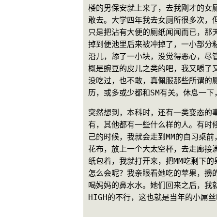
楼的男保安就上来了，去我刚才的女
敢去。大学四年我去女厕所很多次，
只是把沾有大便的厕纸闻闻而已，那
掉到便池里后来被冲掉了，一小部分
沿儿，舔了一小块，没觉得恶心，尽
概是豌豆的皮儿之类的吧，我又嚼了又
没吃过，也不敢，真佩服那些所谓的
历，或多或少都和SM有关。休息一下
突然想到，本科时，还有一类变态的
有，其他都有一些什么样的人。有时
己的时候，我就会走到MM的自习桌
花布，放上一个大太空杯，去走廊接
纸包着，我就打开来，把MM吃剩下的
怎么会呢？我亲眼看她吃的苹果，擤
喝妈妈的鼻水水。她们回来之后，我
HIGH的不行，这也就是当年的小屌