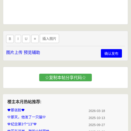
B
I
U
≡
插入图片
图片上传
预览辅助
确认发布
☆复制本帖分享代码☆
楼主本月热帖推荐:
🖤那张脸🖤
2026-03-18
💛那天，他发了一只猫💛
2025-10-13
🤎纪念第3个“13”🤎
2025-09-27