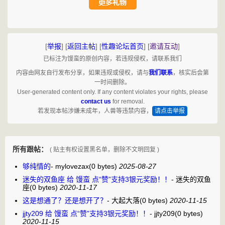
[
举报
]
[
返回主帖
]
[
性趣论坛首页
]
[
邀请互动
]
已标注为馒蛮的原创内容，若违规侵权，请联系我们
内容由网友自行发布分享，如果违规或侵权，请与
我们联系
，核实后会第
一时间删除。
User-generated content only. If any content violates your rights, please
contact us
for removal.
若发现本帖涉嫌未成年，人兽等违禁内容，
请点击举报
所有跟帖：
( 贴主有权设置黑名单，删除不文明回复 )
够纯情的
-
mylovezax
(0 bytes)
2025-08-27
迷失的双鱼座 给 馒蛮 点“赞”支持3银元奖励！！
-
迷失的双鱼
座
(0 bytes)
2020-11-17
这是想通了？还是想开了？
-
大起大落
(0 bytes)
2020-11-15
jjty209 给 馒蛮 点“赞”支持3银元奖励！！
-
jjty209
(0 bytes)
2020-11-15