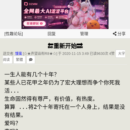
[性趣论坛]
回复
管理
分享
🔚重新开始🔜
送交者:
馒蛮
[☆★声望品衔R8★☆] 于 2020-11-15 3:49
已读9630次 4赞
大字
阅读
繁體
一生人能有几个十年？
某些人已花甲之年仍为了宏大理想而争个你死我
活...
生命固然得有尊严，有价值，有热度。
算算 ...将2个十年寄托在一个人身上，结果是没
有结果。
爱吗？