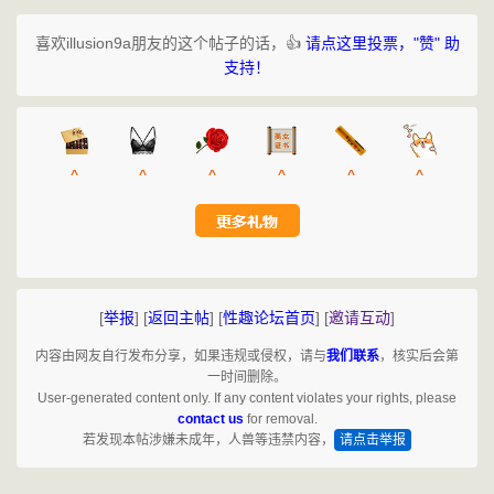
喜欢illusion9a朋友的这个帖子的话，👍
请点这里投票，"赞" 助
支持！
^
^
^
^
^
^
[
举报
]
[
返回主帖
]
[
性趣论坛首页
]
[
邀请互动
]
内容由网友自行发布分享，如果违规或侵权，请与
我们联系
，核实后会第
一时间删除。
User-generated content only. If any content violates your rights, please
contact us
for removal.
若发现本帖涉嫌未成年，人兽等违禁内容，
请点击举报