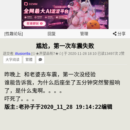
[性趣论坛]
回复
管理
分享
尴尬，第一次车震失败
送交者:
illusion9a
[☆★声望品衔7★☆] 于 2020-11-28 18:10
已读13497次 2赞
大字阅读
繁體
昨晚上 和老婆去车震，第一次没经验
谁能告诉我，为什么后座坐了五分钟突然警报响
了，是什么鬼啊。。。。
吓死了。。。
版主:老孙子于2020_11_28 19:14:22编辑