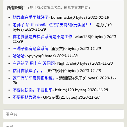
所有跟帖：
( 贴主有权设置黑名单，删除不文明回复 )
钥匙拿在手里就好了
-
bohemaida
(0 bytes)
2021-01-19
老孙子 给 illusion9a 点“赞”支持3银元奖励！！
-
老孙子
(0
bytes)
2020-11-29
你老婆就是去检验系统是不是工作
-
wtus123
(0 bytes)
2020-
11-29
三蹦子都有这套系统
-
涌泉穴
(0 bytes)
2020-11-29
哈哈哈
-
ypypyp
(0 bytes)
2020-11-28
车选错了 用卡车 没问题
-
NightCafe
(0 bytes)
2020-11-28
估计你锁车了，，
-
果仁很坏
(0 bytes)
2020-11-28
这车有防车震警报系统。
-
澳洲假洋鬼子
(0 bytes)
2020-11-
28
不要拔钥匙，不要锁车
-
bslrim
(120 bytes)
2020-11-28
不要用钥匙锁车
-
GPS专家
(21 bytes)
2020-11-28