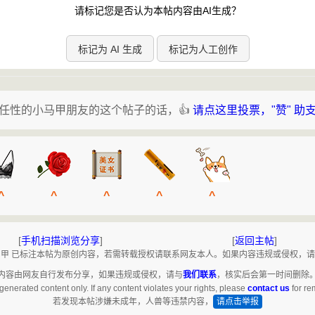
请标记您是否认为本帖内容由AI生成？
标记为 AI 生成
标记为人工创作
任性的小马甲朋友的这个帖子的话，👍
请点这里投票，"赞" 助
^
^
^
^
^
[
手机扫描浏览分享
]
[
返回主帖
]
甲 已标注本帖为原创内容，若需转载授权请联系网友本人。如果内容违规或侵权，
内容由网友自行发布分享，如果违规或侵权，请与
我们联系
，核实后会第一时间删除
generated content only. If any content violates your rights, please
contact us
for re
若发现本帖涉嫌未成年，人兽等违禁内容，
请点击举报