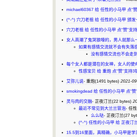
michael60367 给 任性的小马甲 
(^-^) 穴刀老祖 给 任性的小马甲 
穴刀老祖 给 任性的小马甲 点“赞”支
女人高潮了鬼哭狼嚎的，男人就那么
如果有感情交流就不会有失落
没有感情交流也不会走
每个女人都是潜在的女神，女人的使
性感宝贝 给 重炮 点“赞”支持
艾弥儿说
-
重炮
(1491 bytes)
2021-09
smokingdead 给 任性的小马甲 点
灵与肉的交融
-
芷夜汀兰
(22 bytes)
20
最近不常见到大兰兰冒泡
-
任性
么么哒
-
芷夜汀兰
(27 by
(^-^) 任性的小马甲 给 芷夜
15.5到16里面，真精确，小马甲是