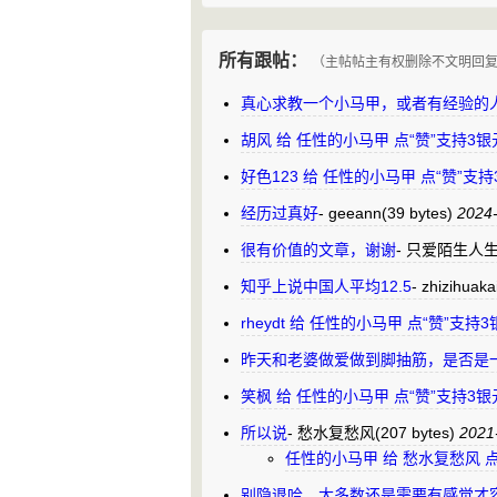
所有跟帖：
（主帖帖主有权删除不文明回
真心求教一个小马甲，或者有经验的
胡风 给 任性的小马甲 点“赞”支持3
好色123 给 任性的小马甲 点“赞”支
经历过真好
-
geeann
(39 bytes)
2024-
很有价值的文章，谢谢
-
只爱陌生人
知乎上说中国人平均12.5
-
zhizihuaka
rheydt 给 任性的小马甲 点“赞”支
昨天和老婆做爱做到脚抽筋，是否是
笑枫 给 任性的小马甲 点“赞”支持3
所以说
-
愁水复愁风
(207 bytes)
2021
任性的小马甲 给 愁水复愁风 
别隐退哈。大多数还是需要有感觉才