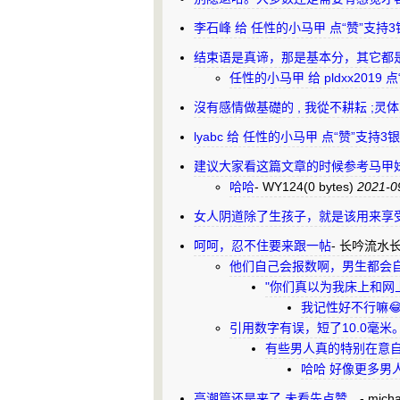
李石峰 给 任性的小马甲 点“赞”支持
结束语是真谛，那是基本分，其它都
任性的小马甲 给 pldxx2019
沒有感情做基礎的 , 我從不耕耘 ;灵
lyabc 给 任性的小马甲 点“赞”支持
建议大家看这篇文章的时候参考马甲
哈哈
-
WY124
(0 bytes)
2021-0
女人阴道除了生孩子，就是该用来享受
呵呵，忍不住要来跟一帖
-
长吟流水
他们自己会报数啊，男生都会
"你们真以为我床上和网
我记性好不行嘛😂
引用数字有误，短了10.0毫
有些男人真的特别在意
哈哈 好像更多男
高潮篇还是来了.未看先点赞。
-
mich