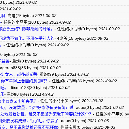
(0 bytes)
2021-09-02
2021-09-02
量啊
-
高迪
(75 bytes)
2021-09-02

-
任性的小马甲
(100 bytes)
2021-09-02
都挺尊重的？除非胡闹的时候。
-
任性的小马甲
(0 bytes)
2021-09-02
不虚伪不做作。不用在乎别人的
-
4少爷
(15 bytes)
2021-09-02
。
-
任性的小马甲
(0 bytes)
2021-09-02
(0 bytes)
2021-09-02
多益善
-
重炮
(0 bytes)
2021-09-02
orgeren888
(36 bytes)
2021-09-02
多少女人，越多越光荣
-
重炮
(99 bytes)
2021-09-02
，你有拿得上台面的意见吗？
-
任性的小马甲
(36 bytes)
2021-09-02
你睡。
-
Itisme123
(30 bytes)
2021-09-02
快乐
-
重炮
(0 bytes)
2021-09-02
要不要去回个炉再来？
-
任性的小马甲
(0 bytes)
2021-09-02
经历，没写数量，纯粹好奇你有没有统计过
-
aque
(0 bytes)
2021-09-02
到处散发着幼稚。我又不集邮为荣我干嘛要统计这个？
-
任性的小马甲
(0 by
到处散发着成熟，行了吧。你赢了
-
aque
(0 bytes)
2021-09-03
情商，马甲说你幼稚还真不冤枉你
-
性感宝贝
(0 bytes)
2021-09-03