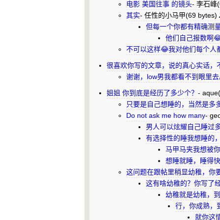
电影 美国往事 的镜头
-
李石峰
其实
-
任性的小马甲
(69 bytes)
但每一个你都有精确测
他们自己报数啊
不可以这样😂我对他们每个人
很喜欢你写的文章，说的真心实话，
谢谢，low男我都看不到眼里去
姐姐 你到底是经历了多少个？
-
aque
只要是自己想睡的，当然是多
Do not ask me how many
-
ge
男人可以炫耀自己睡过
有选择性的睡我想睡的
马甲马夹我想被
想睡就睡，睡得
这问题在跟帖里稍显幼稚，你
这有啥幼稚的？你写了
幼稚就是幼稚，
行，你成熟，
就你这