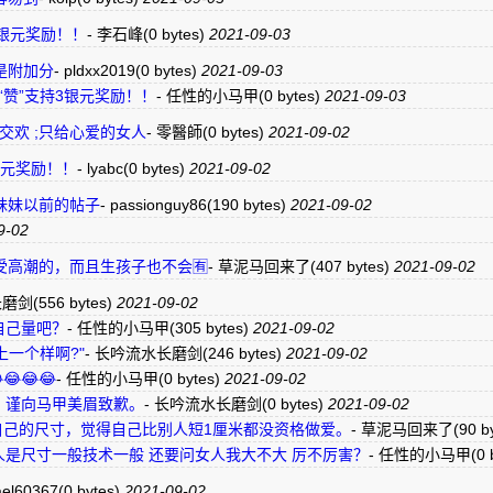
3银元奖励！！
-
李石峰
(0 bytes)
2021-09-03
是附加分
-
pldxx2019
(0 bytes)
2021-09-03
 点“赞”支持3银元奖励！！
-
任性的小马甲
(0 bytes)
2021-09-03
体交欢 ;只给心爱的女人
-
零醫師
(0 bytes)
2021-09-02
3银元奖励！！
-
lyabc
(0 bytes)
2021-09-02
妹妹以前的帖子
-
passionguy86
(190 bytes)
2021-09-02
9-02
高潮的，而且生孩子也不会🈶
-
草泥马回来了
(407 bytes)
2021-09-02
长磨剑
(556 bytes)
2021-09-02
自己量吧？
-
任性的小马甲
(305 bytes)
2021-09-02
上一个样啊?"
-
长吟流水长磨剑
(246 bytes)
2021-09-02
😂😂
-
任性的小马甲
(0 bytes)
2021-09-02
米。谨向马甲美眉致歉。
-
长吟流水长磨剑
(0 bytes)
2021-09-02
自己的尺寸，觉得自己比别人短1厘米都没资格做爱。
-
草泥马回来了
(90 b
人是尺寸一般技术一般 还要问女人我大不大 厉不厉害？
-
任性的小马甲
(0 
ael60367
(0 bytes)
2021-09-02