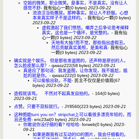
空姐的微笑，职业微笑。是事实，不是真实。没有让人
感觉不舒
-
我有仙心一颗
(0 bytes)
2023-09-22
流浪汉当街撒尿。那种事实。就让人不舒服。心想
本来真实样子不是这样的。
-
我有仙心一颗
(0 bytes)
2023-09-22
虚假激起了我们愤怒。嘲弄之后争论思考阐释
真实，这也是一个循环，是完整的。
-
我有仙
心一颗
(0 bytes)
2023-09-22
天地有大抽7而不觉，那些指出虚假丑。
然后贡献真实美照，是美和真
-
我有仙心
一颗
(0 bytes)
2023-09-22
确实就是个娱乐。 但是那些发盗图的，还声称是原创的人，
怎么脸皮那么厚？
-
qwasz222
(58 bytes)
2023-09-21
真是应了那句话：我发盗图，让你发现，我不尴尬，尴
尬的就是你。
-
qwasz222
(0 bytes)
2023-09-22
可以偷偷出轨，不能
-
民主不仅仅是价值观
(67
bytes)
2023-09-22
造假就该骂。 不然对不起真发自拍的。
-
164
(0 bytes)
2023-09-21
点赞。只要不双标就行。
-
JY8560
(223 bytes)
2023-09-21
这种图能turn you on？stripchat上可以看很多漂亮年轻的，而
且还免费
-
eric23al
(0 bytes)
2023-09-21
你敢说你没仔细的看? 哈哈哈
-
forweb
(0 bytes)
2023-
09-21
如果是跟我有过互动的ID的图片，我会仔细看的。