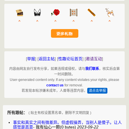
^
^
^
^
^
^
[
举报
]
[
返回主帖
]
[
性趣论坛首页
]
[
邀请互动
]
内容由网友自行发布分享，如果违规或侵权，请与
我们联系
，核实后会第
一时间删除。
User-generated content only. If any content violates your rights, please
contact us
for removal.
若发现本帖涉嫌未成年，人兽等违禁内容，
请点击举报
所有跟帖：
( 贴主有权设置黑名单，删除不文明回复 )
事实和真实之间有微差异。但虚假操弄，当别人是傻子。让人
感觉是恶意
-
我有仙心一颗
(0 bytes)
2023-09-22