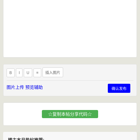
B
I
U
≡
插入图片
图片上传
预览辅助
确认发布
☆复制本帖分享代码☆