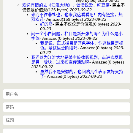
观
(6 bytes)
2023-09-23
欢迎有情的去《江淮大地》，谈情说爱，吃豆腐
-
民主不
仅仅是价值观
(126 bytes)
2023-09-22
来而不往非礼也，也来我这看看吧！内有链接，热
烈欢迎
-
Amazed
(159 bytes)
2023-09-22
好的👌
-
民主不仅仅是价值观
(0 bytes)
2023-
09-23
问一个小白问题，栏目是新开张的吗？为什么是小
字体
-
Amazed
(0 bytes)
2023-09-22
我是说，正式栏目是蓝色字体，你这栏目是橘
色。是试运营阶段吗
-
Amazed
(0 bytes)
2023-
09-22
我还以为江淮大地是某主旋律影视剧，点进去发现
是另一版块，过来搞宣传活动啊
-
Amazed
(0 bytes)
2023-09-22
虽然我不是安徽的，也回贴几个表示友好支持
了
-
Amazed
(0 bytes)
2023-09-22