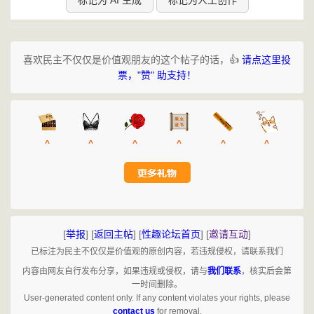
喜欢民主不仅仅是价值观朋友的这个帖子的话，👍
请点这里投
票，"赞" 助支持！
^
^
^
^
^
^
[
举报
]
[
返回主帖
]
[
性趣论坛首页
]
[
邀请互动
]
已标注为民主不仅仅是价值观的原创内容，若违规侵权，请联系我们
内容由网友自行发布分享，如果违规或侵权，请与
我们联系
，核实后会第
一时间删除。
User-generated content only. If any content violates your rights, please
contact us
for removal.