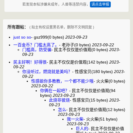
若发现本帖涉嫌未成年，人兽等违禁内容，
请点击举报
所有跟帖：
( 贴主有权设置黑名单，删除不文明回复 )
just so so
-
gsz999
(0 bytes)
2023-09-23
一百金币？门槛太高了。
-
老孙子
(0 bytes)
2023-09-22
门槛高，防受骗
-
民主不仅仅是价值观
(0 bytes)
2023-
09-23
民主好啊！好得很
-
民主不仅仅是价值观
(142 bytes)
2023-
09-22
你没听过，燃烧就是美吗？
-
性感宝贝
(180 bytes)
2023-
09-22
性感姐你多教教，一个都不能少哦
-
火火柴
(0 bytes)
2023-09-22
你俩在一起吧？
-
民主不仅仅是价值观
(94
bytes)
2023-09-23
此烧非彼烧
-
性感宝贝
(15 bytes)
2023-
09-23
怎么
-
民主不仅仅是价值观
(12 bytes)
2023-09-23
我一火柴
-
火火柴
(51 bytes)
2023-09-23
巨人的
-
民主不仅仅是价值