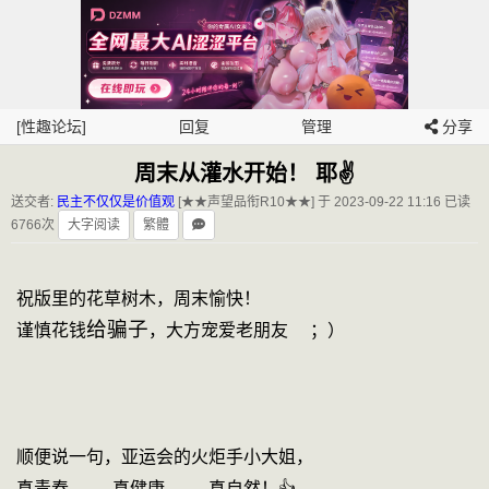
[性趣论坛]
回复
管理
分享
周末从灌水开始！ 耶✌️
送交者:
民主不仅仅是价值观
[★★声望品衔R10★★] 于 2023-09-22 11:16
已读
6766次
大字阅读
繁體
祝版里的花草树木，周末愉快！
给骗子
谨慎花钱
顺便说一句，亚运会的火炬手小大姐，
真青春 -  
真
健康 -  
真自然