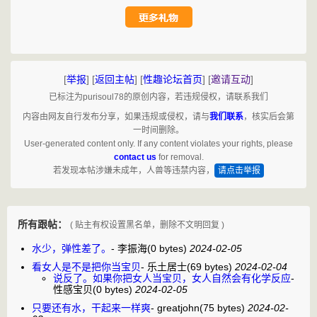
[
举报
]
[
返回主帖
]
[
性趣论坛首页
]
[
邀请互动
]
已标注为purisoul78的原创内容，若违规侵权，请联系我们
内容由网友自行发布分享，如果违规或侵权，请与
我们联系
，核实后会第
一时间删除。
User-generated content only. If any content violates your rights, please
contact us
for removal.
若发现本帖涉嫌未成年，人兽等违禁内容，
请点击举报
所有跟帖：
( 贴主有权设置黑名单，删除不文明回复 )
水少，弹性差了。
-
李振海
(0 bytes)
2024-02-05
看女人是不是把你当宝贝
-
乐土居士
(69 bytes)
2024-02-04
说反了。如果你把女人当宝贝，女人自然会有化学反应
-
性感宝贝
(0 bytes)
2024-02-05
只要还有水，干起来一样爽
-
greatjohn
(75 bytes)
2024-02-