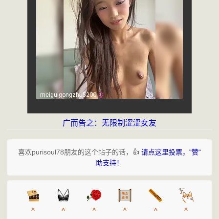
广而告之：无限制涩涩女友
喜欢purisoul78朋友的这个帖子的话，👍
请点这里投票，"赞"
助支持！
^
^
^
^
^
^