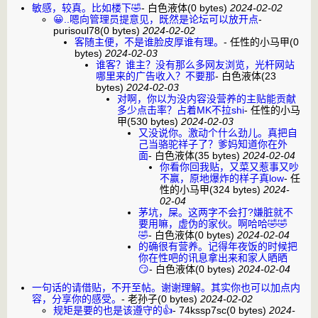
敏感，较真。比如楼下🤣
-
白色液体
(0 bytes)
2024-02-02
😀..嗯向管理员提意见，既然是论坛可以放开点
-
purisoul78
(0 bytes)
2024-02-02
客随主便，不是谁脸皮厚谁有理。
-
任性的小马甲
(0
bytes)
2024-02-03
谁客？谁主？没有那么多网友浏览，光杆网站
哪里来的广告收入？不要那
-
白色液体
(23
bytes)
2024-02-03
对啊，你以为没内容没营养的主贴能贡献
多少点击率？占着MK不拉shi
-
任性的小马
甲
(530 bytes)
2024-02-03
又没说你。激动个什么劲儿。真把自
己当骆驼祥子了？爹妈知道你在外
面
-
白色液体
(35 bytes)
2024-02-04
你看你回我贴，又菜又惹事又吵
不赢，原地爆炸的样子真low
-
任
性的小马甲
(324 bytes)
2024-
02-04
茅坑，屎。这两字不会打?嫌脏就不
要用嘛，虚伪的家伙。啊哈哈🤣🤣
🤣
-
白色液体
(0 bytes)
2024-02-04
的确很有营养。记得年夜饭的时候把
你在性吧的讯息拿出来和家人晒晒
😏
-
白色液体
(0 bytes)
2024-02-04
一句话的请借贴，不开至帖。谢谢理解。其实你也可以加点内
容，分享你的感受。
-
老孙子
(0 bytes)
2024-02-02
规矩是要的也是该遵守的👍
-
74kssp7sc
(0 bytes)
2024-