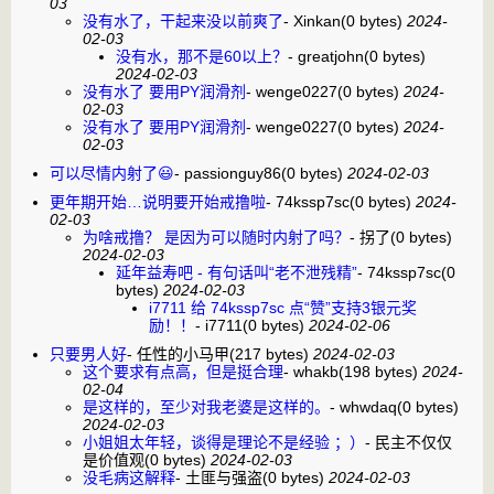
03
没有水了，干起来没以前爽了
-
Xinkan
(0 bytes)
2024-
02-03
没有水，那不是60以上？
-
greatjohn
(0 bytes)
2024-02-03
没有水了 要用PY润滑剂
-
wenge0227
(0 bytes)
2024-
02-03
没有水了 要用PY润滑剂
-
wenge0227
(0 bytes)
2024-
02-03
可以尽情内射了😃
-
passionguy86
(0 bytes)
2024-02-03
更年期开始…说明要开始戒撸啦
-
74kssp7sc
(0 bytes)
2024-
02-03
为啥戒撸？ 是因为可以随时内射了吗？
-
拐了
(0 bytes)
2024-02-03
延年益寿吧 - 有句话叫“老不泄残精”
-
74kssp7sc
(0
bytes)
2024-02-03
i7711 给 74kssp7sc 点“赞”支持3银元奖
励！！
-
i7711
(0 bytes)
2024-02-06
只要男人好
-
任性的小马甲
(217 bytes)
2024-02-03
这个要求有点高，但是挺合理
-
whakb
(198 bytes)
2024-
02-04
是这样的，至少对我老婆是这样的。
-
whwdaq
(0 bytes)
2024-02-03
小姐姐太年轻，谈得是理论不是经验 ；）
-
民主不仅仅
是价值观
(0 bytes)
2024-02-03
没毛病这解释
-
土匪与强盗
(0 bytes)
2024-02-03