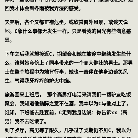
回我才体会到冬雨被我弄湿的感受。
天亮后，各个又都正襟危坐，或欣赏窗外风景，或谈天说
地。C象什么事都无发生一样。只是看我的目光有些满意感
恩。
下车之后我就想接近C，期望会和她在旅途中继续发生些什
么，谁料她竟傍上了同事带来的一个高大健壮的男士。那男
士在整个旅程中为她背行李，她也一直伴在他身边谈笑风
生，气得我牙痒痒的妒火中烧。
旅游回来上班后， 那个高男打电话来请我们一帮驴友吃饭
聚会。我知道他翁醉之意不在酒，我本以为C与他对上了，
谁知，下班临去赴宴前，C走到我身边说：你告诉xx（高
男）我不去吃饭了。
到了歺厅，高男等了限久，几乎过了攴期仍不见C，我以为