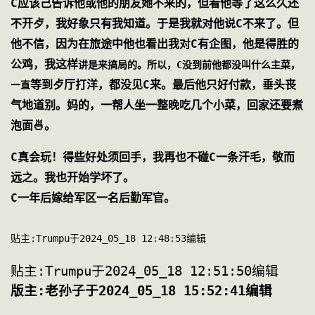
C应该己告诉他或他的朋友她不来的，但看他等了这么久还
不开歺，我好象只有我知道。于是我就对他说C不来了。但
他不信，因为在旅途中他也看出我对C有企图，他是得胜的
公鸡，我这样
讲是来搞局的。所以，C没到前他都没叫什么主菜，
等到歺厅打洋，都没见C来。最后他只好付款，垂头丧
一直
气地道别。妈的，一帮人坐一整晚吃几个小菜，回家还要煮
泡面🍜。
C真会玩！得些好处须回手，我再也不碰C一条汗毛，敬而
远之。我也开始学坏了。
C一年后嫁给军区一名后勤军官。
贴主:Trumpu于2024_05_18 12:48:53编辑
贴主:Trumpu于2024_05_18 12:51:50编辑
版主:老孙子于2024_05_18 15:52:41编辑