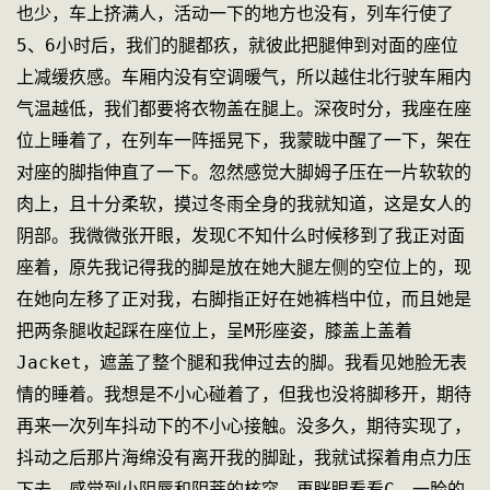
也少，车上挤满人，活动一下的地方也没有，列车行使了
5、6小时后，我们的腿都疚，就彼此把腿伸到对面的座位
上减缓疚感。车厢内没有空调暖气，所以越住北行驶车厢内
气温越低，我们都要将衣物盖在腿上。深夜时分，我座在座
位上睡着了，在列车一阵摇晃下，我蒙眬中醒了一下，架在
对座的脚指伸直了一下。忽然感觉大脚姆子压在一片软软的
肉上，且十分柔软，摸过冬雨全身的我就知道，这是女人的
阴部。我微微张开眼，发现C不知什么时候移到了我正对面
座着，原先我记得我的脚是放在她大腿左侧的空位上的，现
在她向左移了正对我，右脚指正好在她裤档中位，而且她是
把两条腿收起踩在座位上，呈M形座姿，膝盖上盖着
Jacket，遮盖了整个腿和我伸过去的脚。我看见她脸无表
情的睡着。我想是不小心碰着了，但我也没将脚移开，期待
再来一次列车抖动下的不小心接触。没多久，期待实现了，
抖动之后那片海绵没有离开我的脚趾，我就试探着甪点力压
下去，感觉到小阴唇和阴蒂的核突。再眯眼看看C，一脸的