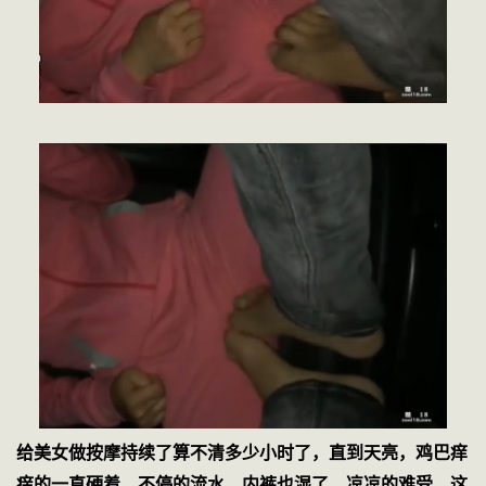
给美女做按摩持续了算不清多少小时了，直到天亮，鸡巴痒
痒的一直硬着，不停的流水，内裤也湿了，凉凉的难受，这