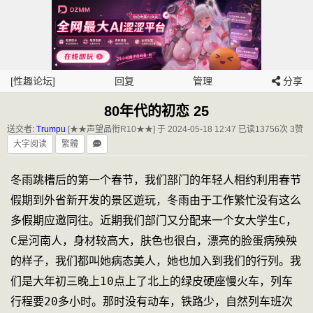
[性趣论坛]
回复
管理
分享
80年代的初恋 25
送交者:
Trumpu
[★★声望品衔R10★★] 于 2024-05-18 12:47
已读13756次 3赞
大字阅读
繁體
冬雨跳槽后的第一个春节，我们部门的年轻人相约利用春节
假期到外省新开发的景区遊玩，冬雨由于工作繁忙没有这么
多假期应邀同往。近期我们部门又分配来一个女大学生C，
C是河南人，身材较高大，肤色也很白，漂亮的脸蛋病殃殃
的样子，我们都叫她病态美人，她也加入到我们的行列。我
们是大年初三晚上10点上了北上的绿皮硬座慢火车，列车
行程要20多小时。那时没有动车，铁路少，自然列车班次