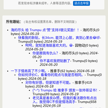
若发现本帖涉嫌未成年，人兽等违禁内容，
请点击举报
所有跟帖：
( 贴主有权设置黑名单，删除不文明回复 )
海的尽头 给 Trumpu 点“赞”支持3银元奖励！！
-
海的尽头
(0
bytes)
2024-05-19
快看我的新贴，长34cm, 能顶上心脏，爽到心里去😂🤣
-
Trumpu
(0 bytes)
2024-05-19
呵呵，就知道海姐喜欢大的。😁
-
园物动
(0 bytes)
2024-05-19
你是跟我有仇么？
-
海的尽头
(0 bytes)
2024-
05-20
你不喜欢我把贴删了
-
Trumpu
(0 bytes)
2024-05-20
一下子情商高了不少啊。
-
推拿手
(62 bytes)
2024-05-18
你如何评价C，看看你的观点与我是否相同。
-
Trumpu
(0
bytes)
2024-05-18
对你有好感，但是知道不可能。
-
推拿手
(419
bytes)
2024-05-18
(^-^) Trumpu 给 推拿手 颁发一张帅哥证书！
-
Trumpu
(89 bytes)
2024-05-19
老兄真是善良👍赞。但我的看法跟你有点出
入，我觉得C不但是情场高手
-
Trumpu
(658
bytes)
2024-05-18