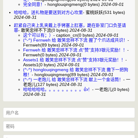
完全同意！
-
honglouqingmeng
(0 bytes)
2024-09-01
哈哈哈，送礼物是要送到对方心坎里
-
蜜桃妖妖
(531 bytes)
2024-08-31
赶紧自己夹上乳夹戴上手铐塞上肛塞，跪在卧室门口负茎请
罪
-
敢笑忠祥不下流
(0 bytes)
2024-08-31
这个可以有；）
-
caption_cn
(0 bytes)
2024-09-01
(^-^) Fernweh 给 敢笑忠祥不下流 握了个爪达成共识！
-
Fernweh
(89 bytes)
2024-09-01
Fernweh 给 敢笑忠祥不下流 点“赞”支持3银元奖励！！
-
Fernweh
(0 bytes)
2024-09-01
Assets1 给 敢笑忠祥不下流 点“赞”支持3银元奖励！！
-
Assets1
(0 bytes)
2024-09-01
(^-^) honglouqingmeng 给 敢笑忠祥不下流 撒下一把狗
粮！
-
honglouqingmeng
(89 bytes)
2024-09-01
(^-^) 一老炮儿 给 敢笑忠祥不下流 献上一个金话筒！
-
一
老炮儿
(127 bytes)
2024-08-31
哈哈哈哈哈。。。。。。。。。👍！
-
一老炮儿
(0 bytes)
2024-08-31