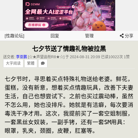
[性趣论坛]
回复
管理
分享
七夕节送了情趣礼物被拉黑
送交者:
李亚鹏
[☆★声望品衔R8★☆] 于 2024-08-31 20:09
已读10022次 1赞
大字阅读
繁體
七夕节时，寻思着买点特殊礼物送给老婆。鲜花，
蛋糕，没有新意，想着买点情趣玩具，改善下夫妻
生活，自己也想尝试下。之前也买过震动棒，虽然
不怎么用，她也没排斥。她就是有洁癖，每次要消
毒洗干净才用。这次，我提前买了一套空姐制服，
一套黑丝女奴装，一副手铐，还有一套SM用具：
眼罩，乳夹，颈圈，皮鞭，肛塞等。