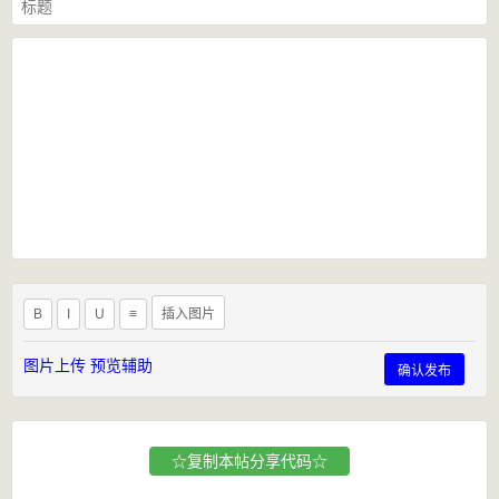
B
I
U
≡
插入图片
图片上传
预览辅助
确认发布
☆复制本帖分享代码☆