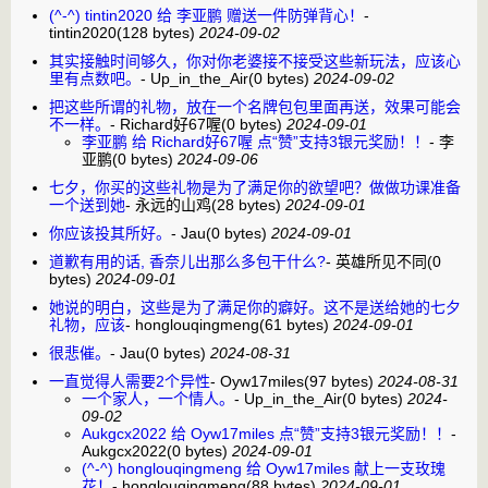
(^-^) tintin2020 给 李亚鹏 赠送一件防弹背心！
-
tintin2020
(128 bytes)
2024-09-02
其实接触时间够久，你对你老婆接不接受这些新玩法，应该心
里有点数吧。
-
Up_in_the_Air
(0 bytes)
2024-09-02
把这些所谓的礼物，放在一个名牌包包里面再送，效果可能会
不一样。
-
Richard好67喔
(0 bytes)
2024-09-01
李亚鹏 给 Richard好67喔 点“赞”支持3银元奖励！！
-
李
亚鹏
(0 bytes)
2024-09-06
七夕，你买的这些礼物是为了满足你的欲望吧？做做功课准备
一个送到她
-
永远的山鸡
(28 bytes)
2024-09-01
你应该投其所好。
-
Jau
(0 bytes)
2024-09-01
道歉有用的话, 香奈儿出那么多包干什么?
-
英雄所见不同
(0
bytes)
2024-09-01
她说的明白，这些是为了满足你的癖好。这不是送给她的七夕
礼物，应该
-
honglouqingmeng
(61 bytes)
2024-09-01
很悲催。
-
Jau
(0 bytes)
2024-08-31
一直觉得人需要2个异性
-
Oyw17miles
(97 bytes)
2024-08-31
一个家人，一个情人。
-
Up_in_the_Air
(0 bytes)
2024-
09-02
Aukgcx2022 给 Oyw17miles 点“赞”支持3银元奖励！！
-
Aukgcx2022
(0 bytes)
2024-09-01
(^-^) honglouqingmeng 给 Oyw17miles 献上一支玫瑰
花！
-
honglouqingmeng
(88 bytes)
2024-09-01