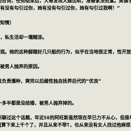
的台词，任务结束后，大哥发现大嫂出轨，准备家法处置。吴镇
）有没有勾引过你，她有没有勾引过你，她有勾引过我啊！”
不知情）
色，私生活却一塌糊涂。
三观。她的这种脚踏好几只船的行为，似乎在当地很正常，性开
，被男人抛弃的原因。
性负责播种，爽完以后雌性独自抚养后代的“优良”
一多半都是没结婚，被男人抛弃掉的。
聊过这个话题，年近50的阿旺斯虽然现在早已力不从心，但是年
概算下来上千个了，并且从来不带T，也从来没有女人找过他麻烦.