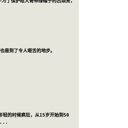
宇为了保护给大哥带绿帽子的吕颂贤，
放也是到了令人咂舌的地步。
轻的时候疯狂，从15岁开始到50
..