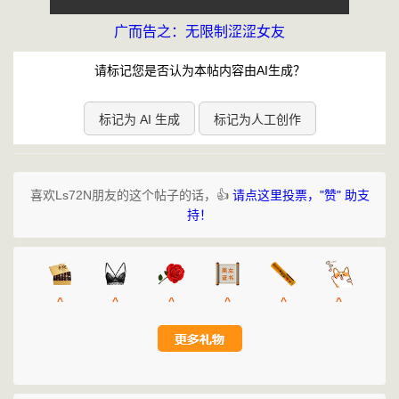
广而告之：无限制涩涩女友
请标记您是否认为本帖内容由AI生成？
标记为 AI 生成
标记为人工创作
喜欢Ls72N朋友的这个帖子的话，👍
请点这里投票，"赞" 助支
持！
^
^
^
^
^
^