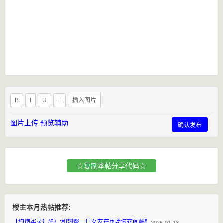
B
I
U
≡
插入图片
图片上传
预览辅助
确认发布
☆复制本帖分享代码☆
楼主本月热帖推荐:
【约炮实录】(6）:和翘臀一日女友在商场试衣间酣畅大战
2025-01-13