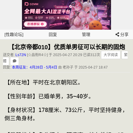
[性趣论坛]
回复
管理
分享
【北京帝都010】优质单男征可以长期的固炮
送交者:
Ls72N
[☆品衔R4☆] 于 2025-04-27 20:29
已读312次
大字阅读
繁
體
回复:
本周征友：4月28日 - 5月4日
由 老孙子 于 2025-04-27 18:47
【所在地】平时在北京朝阳区。 
【性别年龄】已婚单男，35~40岁。
【身材状况】178厘米、73公斤，平时坚持健身，
倒三角身材。