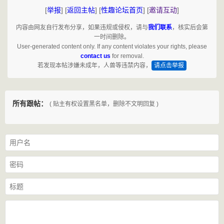
[
举报
]
[
返回主帖
]
[
性趣论坛首页
]
[
邀请互动
]
内容由网友自行发布分享，如果违规或侵权，请与
我们联系
，核实后会第
一时间删除。
User-generated content only. If any content violates your rights, please
contact us
for removal.
若发现本帖涉嫌未成年，人兽等违禁内容，
请点击举报
所有跟帖：
( 贴主有权设置黑名单，删除不文明回复 )