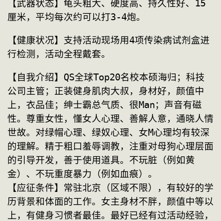
【武器状态】龟头粗大、硬度高、持久性好、15
厘米，平均每次约可以打3-4炮。 
【健康状况】支持活动现场用4项传染病试剂盒进
行检测，活动全程戴套。 
【自我介绍】QS全球Top20名校本硕海归；科技
公司主管；正装健身肌肉大叔，身材好，颜值中
上，衣品佳；绅士霸总气质、很Man；声音有磁
性。尊重女性，懂女人心理、善解人意，通晓人情
世故。对绿帽心理、绿奴心理、女M心理均有较深
的理解。精于粗口羞辱调教，注重对母狗心理层面
的引导开发，善于使用道具。不玩脏（例如黄
金）、不玩重度暴力（例如血痕）。 
【应征条件】常驻北京（区域不限），有较好的学
历背景和体面的工作。女主身材不胖，颜值中等以
上，有健身习惯者最佳。最好已经有过活动经验，