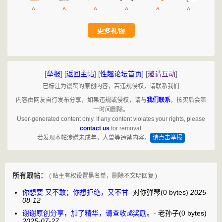
^
^
^
^
^
^
[
举报
]
[
返回主帖
]
[
性趣论坛首页
]
[
邀请互动
]
已标注为馒蛮的原创内容，若违规侵权，请联系我们
内容由网友自行发布分享，如果违规或侵权，请与
我们联系
，核实后会第
一时间删除。
User-generated content only. If any content violates your rights, please
contact us
for removal.
若发现本帖涉嫌未成年，人兽等违禁内容，
请点击举报
所有跟帖：
( 贴主有权设置黑名单，删除不文明回复 )
你想要 又不敢；你想拒绝，又不甘
-
对你弹琴
(0 bytes)
2025-
08-12
谢谢原创分享，加了精华，请查收💰奖励。
-
老孙子
(0 bytes)
2025-07-27