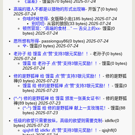
《温差》
-
馒蛮
(670 bytes)
2025-07-24
高端的猎人不都是以猎物的形式出现嘛
-
开饭了
(0 bytes)
2025-07-24
你啥时候觉得
-
女版释小龙
(185 bytes)
2025-07-24
别叨叨
-
从容的狼狈
(33 bytes)
2025-07-24
顿然冒现：“高端的食材…” — 舌尖上的xx
-
馒蛮
(0
bytes)
2025-07-24
愿所想有所得
-
passionguy86
(0 bytes)
2025-07-24
🌹
-
馒蛮
(0 bytes)
2025-07-24
老孙子 给 馒蛮 点“赞”支持3银元奖励！！
-
老孙子
(0 bytes)
2025-07-24
馒蛮 给 老孙子 点“赞”支持3银元奖励！！
-
馒蛮
(0 bytes)
2025-07-24
修的是野狐禅 给 馒蛮 点“赞”支持3银元奖励！！
-
修的是野狐
禅
(0 bytes)
2025-07-23
馒蛮 给 修的是野狐禅 点“赞”支持3银元奖励！！
-
馒蛮
(0
bytes)
2025-07-23
(^-^) 修的是野狐禅 给 馒蛮 颁发一张美女证书！
-
修的是野狐
禅
(89 bytes)
2025-07-23
(^-^) 馒蛮 给 修的是野狐禅 献上一支玫瑰花！
-
馒蛮
(88
bytes)
2025-07-23
低级的欲望只需要放纵，高级的欲望则需要克制
-
idkfkr
(0
bytes)
2025-07-23
qjsjhfl 给 idkfkr 点“赞”支持3银元奖励！！
-
qjsjhfl
(0