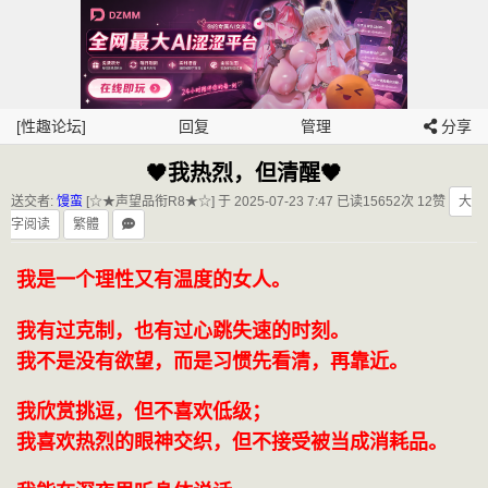
[性趣论坛]
回复
管理
分享
🖤我热烈，但清醒🖤
送交者:
馒蛮
[☆★声望品衔R8★☆] 于 2025-07-23 7:47
已读15652次 12赞
大
字阅读
繁體
我是一个理性又有温度的女人。
我有过克制，也有过心跳失速的时刻。
我不是没有欲望，而是习惯先看清，再靠近。
我欣赏挑逗，但不喜欢低级；
我喜欢热烈的眼神交织，但不接受被当成消耗品。