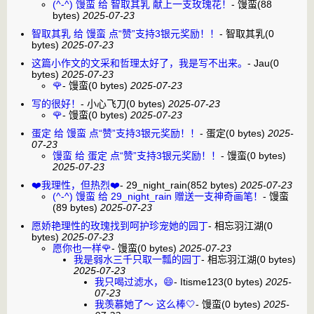
(^-^) 馒蛮 给 智取其乳 献上一支玫瑰花！
-
馒蛮
(88
bytes)
2025-07-23
智取其乳 给 馒蛮 点“赞”支持3银元奖励！！
-
智取其乳
(0
bytes)
2025-07-23
这篇小作文的文采和哲理太好了，我是写不出来。
-
Jau
(0
bytes)
2025-07-23
🌹
-
馒蛮
(0 bytes)
2025-07-23
写的很好！
-
小心飞刀
(0 bytes)
2025-07-23
🌹
-
馒蛮
(0 bytes)
2025-07-23
蛋定 给 馒蛮 点“赞”支持3银元奖励！！
-
蛋定
(0 bytes)
2025-
07-23
馒蛮 给 蛋定 点“赞”支持3银元奖励！！
-
馒蛮
(0 bytes)
2025-07-23
❤️我理性，但热烈❤️
-
29_night_rain
(852 bytes)
2025-07-23
(^-^) 馒蛮 给 29_night_rain 赠送一支神奇画笔！
-
馒蛮
(89 bytes)
2025-07-23
愿娇艳理性的玫瑰找到呵护珍宠她的园丁
-
相忘羽江湖
(0
bytes)
2025-07-23
愿你也一样🌹
-
馒蛮
(0 bytes)
2025-07-23
我是弱水三千只取一瓢的园丁
-
相忘羽江湖
(0 bytes)
2025-07-23
我只喝过滤水，😄
-
Itisme123
(0 bytes)
2025-
07-23
我羡慕她了～ 这么棒🤍
-
馒蛮
(0 bytes)
2025-