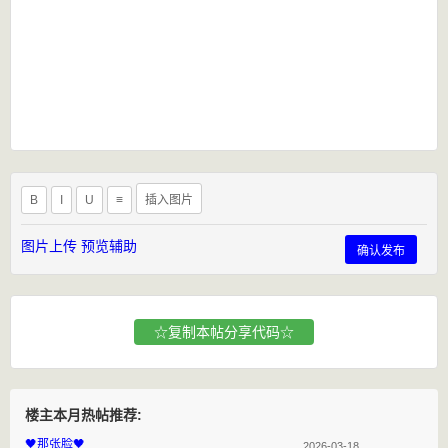
B
I
U
≡
插入图片
图片上传
预览辅助
确认发布
☆复制本帖分享代码☆
楼主本月热帖推荐:
🖤那张脸🖤
2026-03-18