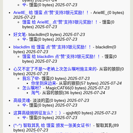
bytes)
2025-07-24
🌹
-
馒蛮
(0 bytes)
2025-07-23
AriellE_ 给 馒蛮 点“赞”支持3银元奖励！！
-
AriellE_
(0 bytes)
2025-07-23
馒蛮 给 AriellE_ 点“赞”支持3银元奖励！！
-
馒蛮
(0
bytes)
2025-07-23
好文笔
-
blackdlm
(0 bytes)
2025-07-23
🌹
-
馒蛮
(0 bytes)
2025-07-23
blackdlm 给 馒蛮 点“赞”支持3银元奖励！！
-
blackdlm
(0
bytes)
2025-07-23
馒蛮 给 blackdlm 点“赞”支持3银元奖励！！
-
馒蛮
(0
bytes)
2025-07-23
心又不定了不是～老衲上次怎么嘱咐施主来的
-
从容的狼狈
(0
bytes)
2025-07-23
我忘了🫣
-
馒蛮
(0 bytes)
2025-07-23
你坐到床边来
-
从容的狼狈
(57 bytes)
2025-07-24
怎么嘱咐？
-
MagicCAT66
(0 bytes)
2025-07-23
淘气
-
从容的狼狈
(36 bytes)
2025-07-24
高级灵魂
-
淡淡的蓝
(0 bytes)
2025-07-23
🌹
-
馒蛮
(0 bytes)
2025-07-23
这算高级婉转征友么？：）
-
qjsjhfl
(0 bytes)
2025-07-23
🌹
-
馒蛮
(0 bytes)
2025-07-23
(^-^) 智取其乳 给 馒蛮 颁发一张美女证书！
-
智取其乳
(89
bytes)
2025-07-23