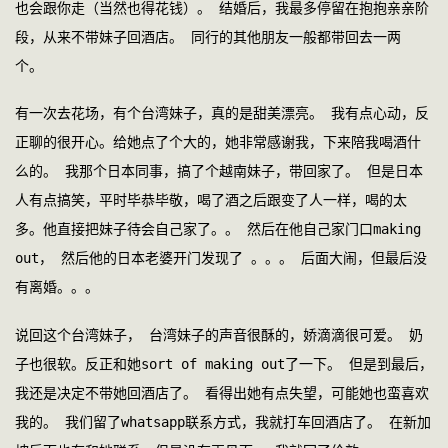
也会跟你走（当然也得花钱）。 结婚后，我最多停留在抱抱亲亲阶
段，从来不带妹子回酒店。 同行的其他朋友一般都带回去一两
个。 
有一次去花场，有个台湾妹子，真的是甜美漂亮。 我有点心动，反
正聊的很开心。给她点了个大的，她非常感谢我，下来陪我喝酒什
么的。 我那个日本同事，搞了个越南妹子，带回家了。 但是日本
人有点搞笑，平时毕恭毕敬，喝了酒之后跟变了人一样，喝的太
多。他直接把妹子待会自己家了。。 然后在他自己家门口making 
out， 然后他的日本老婆开门发现了 。。。 后面大闹，但最后没
有离婚。。。
说回这个台湾妹子， 台湾妹子的声音很酥的，娇滴滴很可爱。 奶
子也很软。反正和她sort of making out了一下。 但是到最后，
我还是决定不带她回酒店了。 看得出她有点失望，可能她也蛮喜欢
我的。 我们留了whatsapp联系方式，我就打车回酒店了。 在新加