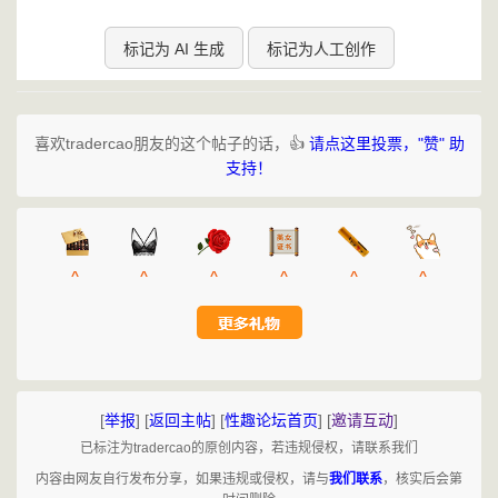
标记为 AI 生成
标记为人工创作
喜欢tradercao朋友的这个帖子的话，👍
请点这里投票，"赞" 助
支持！
^
^
^
^
^
^
[
举报
]
[
返回主帖
]
[
性趣论坛首页
]
[
邀请互动
]
已标注为tradercao的原创内容，若违规侵权，请联系我们
内容由网友自行发布分享，如果违规或侵权，请与
我们联系
，核实后会第