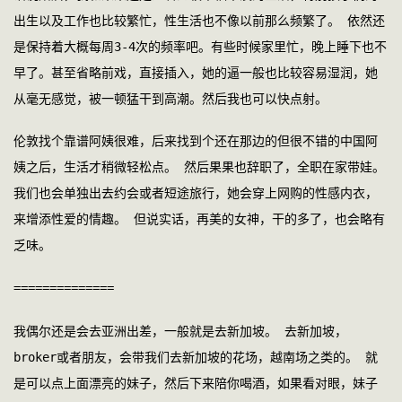
出生以及工作也比较繁忙，性生活也不像以前那么频繁了。 依然还
是保持着大概每周3-4次的频率吧。有些时候家里忙，晚上睡下也不
早了。甚至省略前戏，直接插入，她的逼一般也比较容易湿润，她
从毫无感觉，被一顿猛干到高潮。然后我也可以快点射。 
伦敦找个靠谱阿姨很难，后来找到个还在那边的但很不错的中国阿
姨之后，生活才稍微轻松点。 然后果果也辞职了，全职在家带娃。
我们也会单独出去约会或者短途旅行，她会穿上网购的性感内衣，
来增添性爱的情趣。 但说实话，再美的女神，干的多了，也会略有
乏味。
==============
我偶尔还是会去亚洲出差，一般就是去新加坡。 去新加坡，
broker或者朋友，会带我们去新加坡的花场，越南场之类的。 就
是可以点上面漂亮的妹子，然后下来陪你喝酒，如果看对眼，妹子