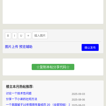
B
I
U
≡
插入图片
图片上传
预览辅助
确认发布
☆复制本帖分享代码☆
楼主本月热帖推荐:
讨论一个技术性问题
2025-09-03
分享一下小弟的壮阳方法
2025-08-06
一个英国留子10年情感性爱经历 20 （全部完结） 3P下 福利放送
2025-08-03