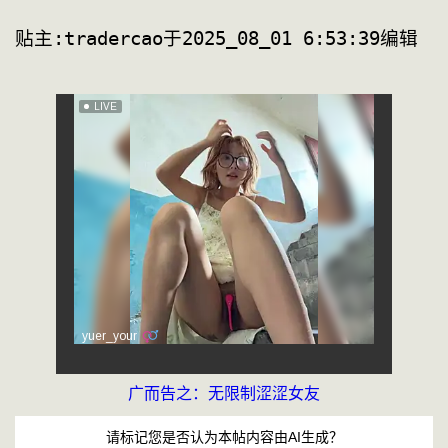
贴主:traderc
广而告之：无限制涩涩女友
请标记您是否认为本帖内容由AI生成？