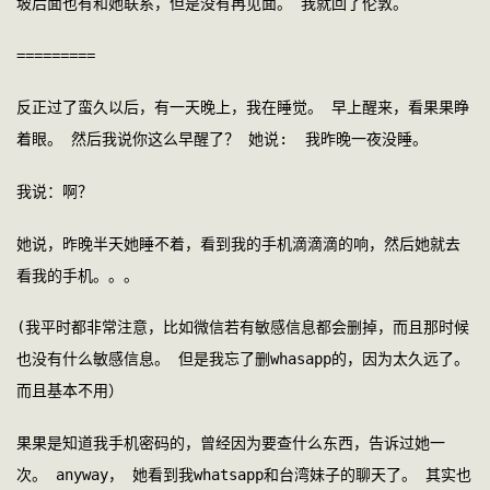
坡后面也有和她联系，但是没有再见面。 我就回了伦敦。 
========= 
反正过了蛮久以后，有一天晚上，我在睡觉。 早上醒来，看果果睁
着眼。 然后我说你这么早醒了？ 她说:  我昨晚一夜没睡。 
我说：啊？ 
她说，昨晚半天她睡不着，看到我的手机滴滴滴的响，然后她就去
看我的手机。。。
(我平时都非常注意，比如微信若有敏感信息都会删掉，而且那时候
也没有什么敏感信息。 但是我忘了删whasapp的，因为太久远了。
而且基本不用）
果果是知道我手机密码的，曾经因为要查什么东西，告诉过她一
次。 anyway， 她看到我whatsapp和台湾妹子的聊天了。 其实也