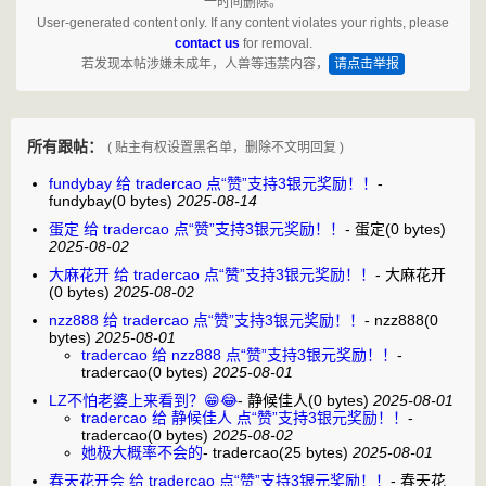
一时间删除。
User-generated content only. If any content violates your rights, please
contact us
for removal.
若发现本帖涉嫌未成年，人兽等违禁内容，
请点击举报
所有跟帖：
( 贴主有权设置黑名单，删除不文明回复 )
fundybay 给 tradercao 点“赞”支持3银元奖励！！
-
fundybay
(0 bytes)
2025-08-14
蛋定 给 tradercao 点“赞”支持3银元奖励！！
-
蛋定
(0 bytes)
2025-08-02
大麻花开 给 tradercao 点“赞”支持3银元奖励！！
-
大麻花开
(0 bytes)
2025-08-02
nzz888 给 tradercao 点“赞”支持3银元奖励！！
-
nzz888
(0
bytes)
2025-08-01
tradercao 给 nzz888 点“赞”支持3银元奖励！！
-
tradercao
(0 bytes)
2025-08-01
LZ不怕老婆上来看到？😁😂
-
静候佳人
(0 bytes)
2025-08-01
tradercao 给 静候佳人 点“赞”支持3银元奖励！！
-
tradercao
(0 bytes)
2025-08-02
她极大概率不会的
-
tradercao
(25 bytes)
2025-08-01
春天花开会 给 tradercao 点“赞”支持3银元奖励！！
-
春天花