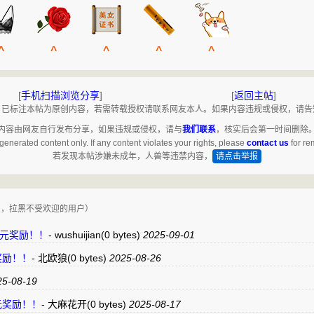
^
^
^
^
^
[
手机扫描浏览分享
]
[
返回主帖
]
2025 已标注本帖为原创内容，若需转载授权请联系网友本人。如果内容违规或侵权，请
内容由网友自行发布分享，如果违规或侵权，请与
我们联系
，核实后会第一时间删除
generated content only. If any content violates your rights, please
contact us
for re
若发现本帖涉嫌未成年，人兽等违禁内容，
请点击举报
复，拉黑不受欢迎的用户）
支持3银元奖励！！
-
wushuijian
(0 bytes)
2025-09-01
元奖励！！
-
北欧狼
(0 bytes)
2025-08-26
5-08-19
银元奖励！！
-
大麻花开
(0 bytes)
2025-08-17