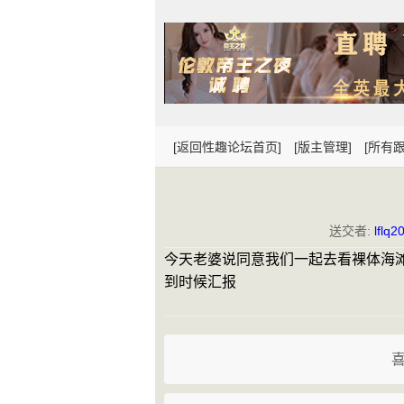
[返回性趣论坛首页]
[版主管理]
[所有跟
送交者:
lflq2
今天老婆说同意我们一起去看裸体海
到时候汇报            
喜