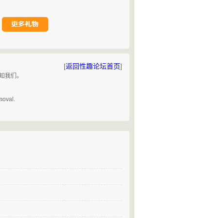
[
返回性趣论坛首页
]
告知我们。
。
moval.