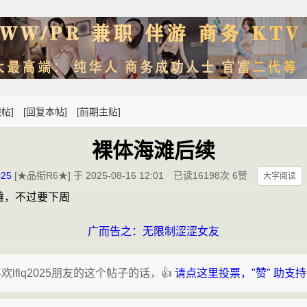
帖]
[回复本帖]
[前期主贴]
裸体海滩后续
025
[★品衔R6★] 于 2025-08-16 12:01
已读16198次 6赞
大字阅读
滩，不过要下周
广而告之：无限制涩涩女友
欢lflq2025朋友的这个帖子的话，👍
请点这里投票，"赞" 助支