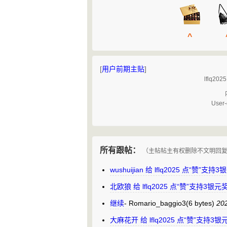
^
[
用户前期主贴
]
lflq
User-
所有跟帖：
（主帖帖主有权删除不文明回
wushuijian 给 lflq2025 点“赞”
北欧狼 给 lflq2025 点“赞”支持3银
继续
-
Romario_baggio3
(6 bytes)
202
大麻花开 给 lflq2025 点“赞”支持3