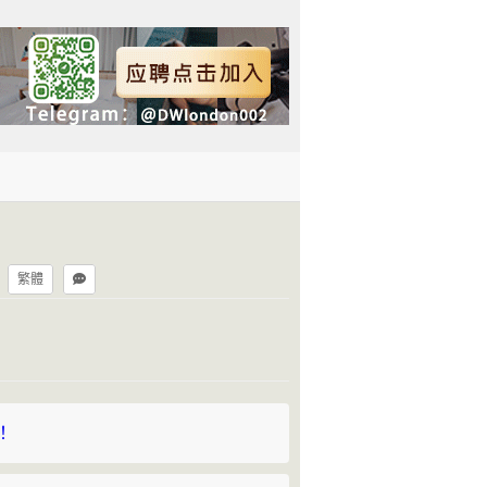
繁體
持！