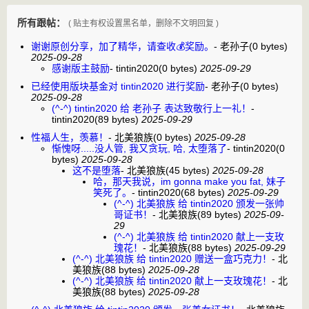
所有跟帖：
( 贴主有权设置黑名单，删除不文明回复 )
谢谢原创分享，加了精华，请查收💰奖励。
-
老孙子
(0 bytes)
2025-09-28
感谢版主鼓励
-
tintin2020
(0 bytes)
2025-09-29
已经使用版块基金对 tintin2020 进行奖励
-
老孙子
(0 bytes)
2025-09-28
(^-^) tintin2020 给 老孙子 表达致敬行上一礼！
-
tintin2020
(89 bytes)
2025-09-29
性福人生，羡慕！
-
北美狼族
(0 bytes)
2025-09-28
惭愧呀.....没人管, 我又贪玩, 哈, 太堕落了
-
tintin2020
(0
bytes)
2025-09-28
这不是堕落
-
北美狼族
(45 bytes)
2025-09-28
哈，那天我说，im gonna make you fat, 妹子
笑死了。
-
tintin2020
(68 bytes)
2025-09-29
(^-^) 北美狼族 给 tintin2020 颁发一张帅
哥证书！
-
北美狼族
(89 bytes)
2025-09-
29
(^-^) 北美狼族 给 tintin2020 献上一支玫
瑰花！
-
北美狼族
(88 bytes)
2025-09-29
(^-^) 北美狼族 给 tintin2020 赠送一盒巧克力！
-
北
美狼族
(88 bytes)
2025-09-28
(^-^) 北美狼族 给 tintin2020 献上一支玫瑰花！
-
北
美狼族
(88 bytes)
2025-09-28