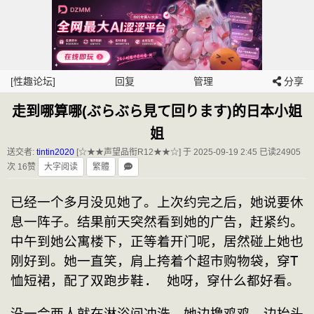
[性趣论坛]
回复
管理
分享
走到哪算哪(ぶらぶら見て回ります)的日本小姐
姐
送交者:
tintin2020
[☆★★声望品衔R12★★☆] 于 2025-09-19 2:45
已读24905
次 16赞
大字阅读
繁體
已经一个多月没见她了。上次约完之后，她说要休
息一阵子。结果前天突然看到她的广告，赶紧约。
中午到她公寓楼下，正等着开门呢，居然碰上她也
刚好到。她一直笑，肩上挎着个超市购物袋，穿T
恤短裙，配了双跑步鞋.  她呀，穿什么都好看。
没一会两人就在淋浴间冲洗，她边撸鸡鸡，边抬头