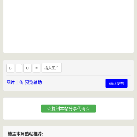
B
I
U
≡
插入图片
图片上传
预览辅助
确认发布
☆复制本帖分享代码☆
楼主本月热帖推荐: