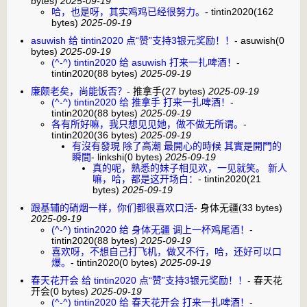
bytes)
2025-09-19
哈，也是呀，其实鸡鸡已经很努力。
-
tintin2020
(162
bytes)
2025-09-19
asuwish 给 tintin2020 点“赞”支持3银元奖励！！
-
asuwish
(0
bytes)
2025-09-19
(^-^) tintin2020 给 asuwish 打来一扎啤酒！
-
tintin2020
(88 bytes)
2025-09-19
廉颇老矣，尚能饭否？
-
推拿手
(27 bytes)
2025-09-19
(^-^) tintin2020 给 推拿手 打来一扎啤酒！
-
tintin2020
(88 bytes)
2025-09-19
各有所好嘛，我只想见见她，做不做无所谓。
-
tintin2020
(36 bytes)
2025-09-19
有沒有發現 除了高潮 最開心的時候 其實是開門的
瞬間
-
linkshi
(0 bytes)
2025-09-19
真的呢，熟悉的妹子相见欢，一见就笑。 新人
嘛，哈，都是这开场白：
-
tintin2020
(21
bytes)
2025-09-19
跟基辅的硝烟一样，你们都很喜欢口活
-
身体无疆
(33 bytes)
2025-09-19
(^-^) tintin2020 给 身体无疆 调上一杯鸡尾酒！
-
tintin2020
(88 bytes)
2025-09-19
喜欢呀，不想自己打飞机，做又不行，哈，还好可以口
爆。
-
tintin2020
(0 bytes)
2025-09-19
春天花开会 给 tintin2020 点“赞”支持3银元奖励！！
-
春天花
开会
(0 bytes)
2025-09-19
(^-^) tintin2020 给 春天花开会 打来一扎啤酒！
-