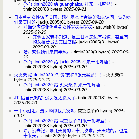
(^-^) tintin2020 给 guanghaizai 打来一扎啤酒！
-
tintin2020
(88 bytes)
2025-09-21
日本单身女性访问美国，现在基本上会被美海关诘问，认为她
们来美国的
-
jackju2005
(61 bytes)
2025-09-20
准确说应该亚洲单身女性🤣🤣😂🤣🤣
-
asuwish
(0 bytes)
2025-09-20
其他国家我不知道，反正日本这边有报道，甚至有
的女播音员去美国度假
-
jackju2005
(31 bytes)
2025-09-20
哈，欢迎她们来南半球。
-
tintin2020
(0 bytes)
2025-09-
20
(^-^) tintin2020 给 jackju2005 打来一扎啤酒！
-
tintin2020
(88 bytes)
2025-09-20
火火柴 给 tintin2020 点“赞”支持3银元奖励！！
-
火火柴
(0
bytes)
2025-09-20
(^-^) tintin2020 给 火火柴 打来一扎啤酒！
-
tintin2020
(88 bytes)
2025-09-20
JT: 借自己的帖: 这头发太迷人了
-
tintin2020
(181 bytes)
2025-09-20
一个小姐姐，最高峰能找几次呢
-
寂寞浪子
(0 bytes)
2025-
09-19
(^-^) tintin2020 给 寂寞浪子 打来一扎啤酒！
-
tintin2020
(88 bytes)
2025-09-20
哈，没去记，隔几天见的，十几次啦。天天约的，也是
十来天。
-
tintin2020
(0 bytes)
2025-09-20