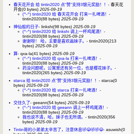
春天花开会 给 tintin2020 点“赞”支持3银元奖励！！
-
春天花
开会
(0 bytes)
2025-09-19
(^-^) tintin2020 给 春天花开会 打来一扎啤酒！
-
tintin2020
(88 bytes)
2025-09-19
神仙般的日子
-
linkshi
(98 bytes)
2025-09-19
(^-^) tintin2020 给 linkshi 调上一杯鸡尾酒！
-
tintin2020
(88 bytes)
2025-09-19
谢谢呀！ 哈，主要是喜欢画妹子。
-
tintin2020
(213
bytes)
2025-09-19
算
-
qxa-la
(41 bytes)
2025-09-19
(^-^) tintin2020 给 qxa-la 打来一扎啤酒！
-
tintin2020
(88 bytes)
2025-09-19
药没问题呢，公寓里还有另一位，也是樱花妹子。
-
tintin2020
(265 bytes)
2025-09-19
starca 给 tintin2020 点“赞”支持3银元奖励！！
-
starca
(0
bytes)
2025-09-19
(^-^) tintin2020 给 starca 打来一扎啤酒！
-
tintin2020
(88 bytes)
2025-09-19
交往久了
-
geeann
(54 bytes)
2025-09-19
(^-^) tintin2020 给 geeann 调上一杯鸡尾酒！
-
tintin2020
(88 bytes)
2025-09-19
我也说不清，哈，妹子也无所谓。
-
tintin2020
(356
bytes)
2025-09-19
Tintin哥的小弟弟太辛苦了，注意休息🤣😂🤣🤣😂
-
asuwish
(0