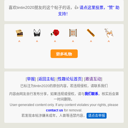
喜欢tintin2020朋友的这个帖子的话，👍
请点这里投票，"赞" 助
支持！
^
^
^
^
^
^
[
举报
]
[
返回主帖
]
[
性趣论坛首页
]
[
邀请互动
]
已标注为tintin2020的原创内容，若违规侵权，请联系我们
内容由网友自行发布分享，如果违规或侵权，请与
我们联系
，核实后会第
一时间删除。
User-generated content only. If any content violates your rights, please
contact us
for removal.
若发现本帖涉嫌未成年，人兽等违禁内容，
请点击举报