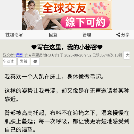
[性趣论坛]
回复
管理
分享
🤎写在这里，我的小秘密🤎
送交者:
馒蛮
[☆★声望品衔R8★☆] 于 2025-09-20 9:52
已读35746次 18赞
大
字阅读
繁體
我喜欢一个人趴在床上，身体微微弓起。
这样的姿势让我羞涩，却又像是在无声邀请着某种
靠近。
臀部被高高托起，布料不在遮掩之下，湿意慢慢在
肌肤上蔓延；每一次呼吸，都让我更清楚地感受到
自己的渴望。