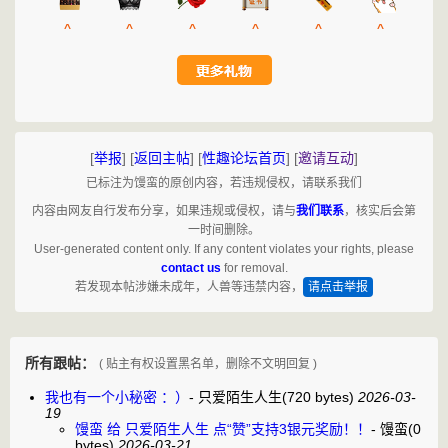
^
^
^
^
^
^
[
举报
]
[
返回主帖
]
[
性趣论坛首页
]
[
邀请互动
]
已标注为馒蛮的原创内容，若违规侵权，请联系我们
内容由网友自行发布分享，如果违规或侵权，请与
我们联系
，核实后会第
一时间删除。
User-generated content only. If any content violates your rights, please
contact us
for removal.
若发现本帖涉嫌未成年，人兽等违禁内容，
请点击举报
所有跟帖：
( 贴主有权设置黑名单，删除不文明回复 )
我也有一个小秘密 ：）
-
只爱陌生人生
(720 bytes)
2026-03-
19
馒蛮 给 只爱陌生人生 点“赞”支持3银元奖励！！
-
馒蛮
(0
bytes)
2026-03-21