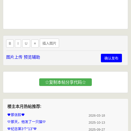
B
I
U
≡
插入图片
图片上传
预览辅助
确认发布
☆复制本帖分享代码☆
楼主本月热帖推荐:
🖤那张脸🖤
2026-03-18
💛那天，他发了一只猫💛
2025-10-13
🤎纪念第3个“13”🤎
2025-09-27