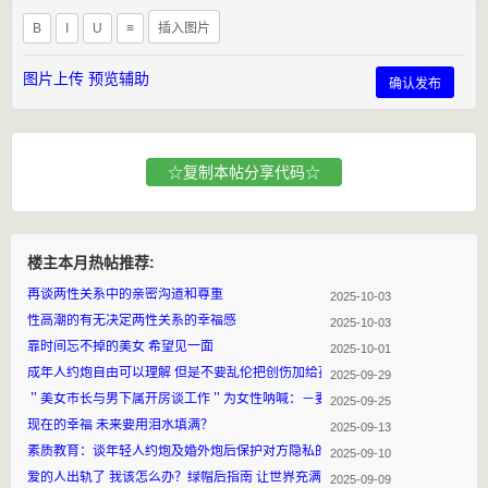
B
I
U
≡
插入图片
图片上传
预览辅助
确认发布
☆复制本帖分享代码☆
楼主本月热帖推荐:
再谈两性关系中的亲密沟道和尊重
2025-10-03
性高潮的有无决定两性关系的幸福感
2025-10-03
靠时间忘不掉的美女 希望见一面
2025-10-01
成年人约炮自由可以理解 但是不要乱伦把创伤加给孩子
2025-09-29
＂美女市长与男下属开房谈工作＂为女性呐喊：－妻多夫
2025-09-25
现在的幸福 未来要用泪水填满？
2025-09-13
素质教育：谈年轻人约炮及婚外炮后保护对方隐私的职业休养
2025-09-10
爱的人出轨了 我该怎么办？绿帽后指南 让世界充满爱
2025-09-09