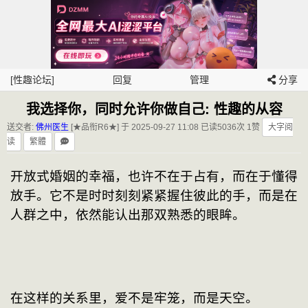
[性趣论坛]
回复
管理
分享
我选择你，同时允许你做自己: 性趣的从容
送交者:
佛州医生
[★品衔R6★] 于 2025-09-27 11:08
已读5036次 1赞
大字阅
读
繁體
开放式婚姻的幸福，也许不在于占有，而在于懂得
放手。它不是时时刻刻紧紧握住彼此的手，而是在
人群之中，依然能认出那双熟悉的眼眸。
在这样的关系里，爱不是牢笼，而是天空。