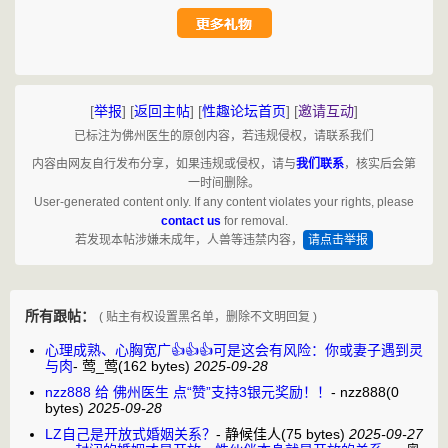
[
举报
]
[
返回主帖
]
[
性趣论坛首页
]
[
邀请互动
]
已标注为佛州医生的原创内容，若违规侵权，请联系我们
内容由网友自行发布分享，如果违规或侵权，请与
我们联系
，核实后会第
一时间删除。
User-generated content only. If any content violates your rights, please
contact us
for removal.
若发现本帖涉嫌未成年，人兽等违禁内容，
请点击举报
所有跟帖：
( 贴主有权设置黑名单，删除不文明回复 )
心理成熟、心胸宽广👍👍👍可是这会有风险：你或妻子遇到灵
与肉
-
莺_莺
(162 bytes)
2025-09-28
nzz888 给 佛州医生 点“赞”支持3银元奖励！！
-
nzz888
(0
bytes)
2025-09-28
LZ自己是开放式婚姻关系？
-
静候佳人
(75 bytes)
2025-09-27