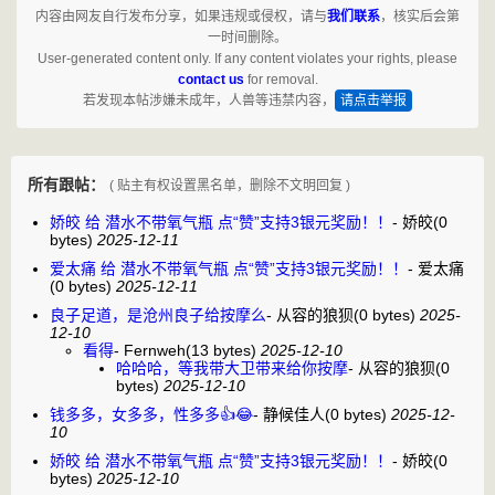
内容由网友自行发布分享，如果违规或侵权，请与
我们联系
，核实后会第
一时间删除。
User-generated content only. If any content violates your rights, please
contact us
for removal.
若发现本帖涉嫌未成年，人兽等违禁内容，
请点击举报
所有跟帖：
( 贴主有权设置黑名单，删除不文明回复 )
娇皎 给 潜水不带氧气瓶 点“赞”支持3银元奖励！！
-
娇皎
(0
bytes)
2025-12-11
爱太痛 给 潜水不带氧气瓶 点“赞”支持3银元奖励！！
-
爱太痛
(0 bytes)
2025-12-11
良子足道，是沧州良子给按摩么
-
从容的狼狈
(0 bytes)
2025-
12-10
看得
-
Fernweh
(13 bytes)
2025-12-10
哈哈哈，等我带大卫带来给你按摩
-
从容的狼狈
(0
bytes)
2025-12-10
钱多多，女多多，性多多👍😂
-
静候佳人
(0 bytes)
2025-12-
10
娇皎 给 潜水不带氧气瓶 点“赞”支持3银元奖励！！
-
娇皎
(0
bytes)
2025-12-10