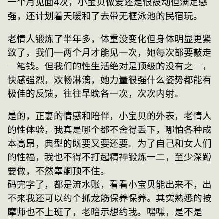
一个月见面4次，小宝贝做爱还是恨被动但满足感
强，还计划着天暖和了去带无框泳池的民宿玩。
老情人锻炼了半年多，体重没变化但身体明显更紧
致了，我们一两个月才能见一次，她每次都要敲走
一笔钱。但我们的性生活绝对是顶级的没有之一，
快感强烈，欢畅淋漓，她力量很强什么姿势都能有
极佳的反馈，往往早晚各一次，次次内射。
是的，正妻的情感和陪伴，小宝贝的外表，老情人
的性体验，我真是哪个都不舍得丢下，哪怕各种成
本高昂，典型的既要又要还要。为了自己和女人们
的性福，我也不得不打起精神锻炼一二，至少深蹲
要做，不然睾酮顶不住。
码完字了，都是流水账，看看小宝贝能出来不，出
不来我还可以约个抓龙筋保养保养。其实熟悉的按
摩师也不上班了，老暗示想约我。嘿嘿，是不是