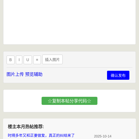
B
I
U
≡
插入图片
图片上传
预览辅助
确认发布
☆复制本帖分享代码☆
楼主本月热帖推荐:
时隔多年又和正妻做爱，真正的纠结来了
2025-10-14