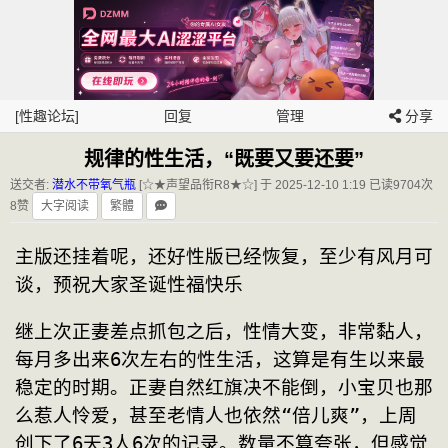
[性趣论坛]
回复
管理
分享
规律的性生活，“既要又要还要”
送交者:
潜水不带氧气瓶
[☆★声望品衔R8★☆] 于 2025-12-10 1:19
已读9704次
8赞
大字阅读
繁體
主版还挂着呢，还好性版已经恢复，至少有风月可
谈，预祝大家圣诞性福快乐
继上次正妻差点抓包之后，性情大变，非常黏人，
每月多出来6次左右的性生活，这算是有生以来最
稳定的时期。正妻自然红旗决不能倒，小宝贝也那
么惹人怜爱，甚至老情人也依然“倍儿爽”，上周
创下了6天3人6次的记录。数量不算夸张，但感觉