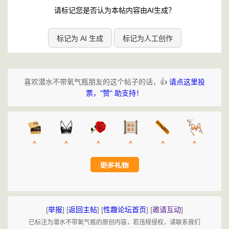
请标记您是否认为本帖内容由AI生成？
标记为 AI 生成
标记为人工创作
喜欢潜水不带氧气瓶朋友的这个帖子的话，👍
请点这里投
票，"赞" 助支持！
^
^
^
^
^
^
[
举报
]
[
返回主帖
]
[
性趣论坛首页
]
[
邀请互动
]
已标注为潜水不带氧气瓶的原创内容，若违规侵权，请联系我们