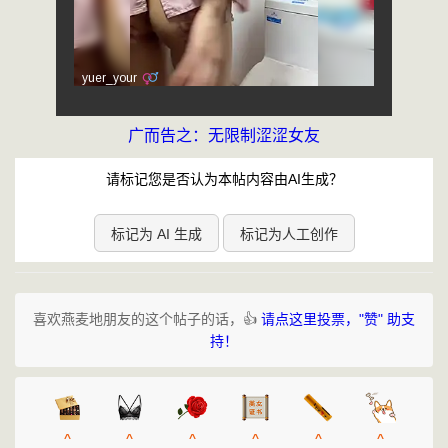
广而告之：无限制涩涩女友
请标记您是否认为本帖内容由AI生成？
标记为 AI 生成
标记为人工创作
喜欢燕麦地朋友的这个帖子的话，👍
请点这里投票，"赞" 助支
持！
^
^
^
^
^
^