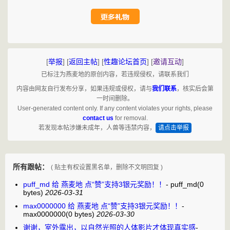
[
举报
]
[
返回主帖
]
[
性趣论坛首页
]
[
邀请互动
]
已标注为燕麦地的原创内容，若违规侵权，请联系我们
内容由网友自行发布分享，如果违规或侵权，请与
我们联系
，核实后会第
一时间删除。
User-generated content only. If any content violates your rights, please
contact us
for removal.
若发现本帖涉嫌未成年，人兽等违禁内容，
请点击举报
所有跟帖：
( 贴主有权设置黑名单，删除不文明回复 )
puff_md 给 燕麦地 点“赞”支持3银元奖励！！
-
puff_md
(0
bytes)
2026-03-31
max0000000 给 燕麦地 点“赞”支持3银元奖励！！
-
max0000000
(0 bytes)
2026-03-30
谢谢，室外露出，以自然光照的人体影片才体现真实感
-