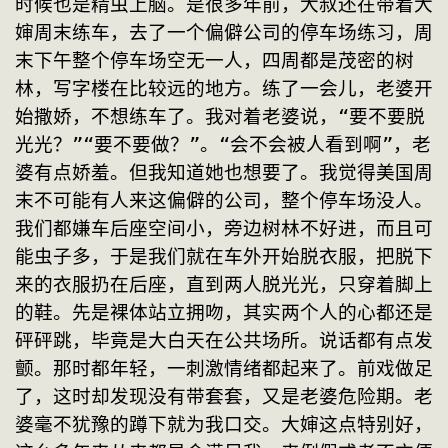
时候也是精虫上脑。是很多年前，大叔还在带着大
婶周末练车，去了一个偏僻公司的停车场练习，周
末下午整个停车场空无一人，四周都是茂密的树
林，写字楼在比较远的地方。练了一会儿，老婆开
始撒娇，不想练车了。我对着老婆说，“要不要脱
光光？”“要不要做？”。“会不会被人看到啊”，老
婆有点娇羞。但我知道她也想要了。我觉得美国周
末不可能有人来这偏僻的公司，整个停车场没人。
我们都嫌车后座空间小，旁边树林不好进，而且可
能虫子多，于是我们就在车外开始脱衣服，把脱下
来的衣服扔在后座，直到两人脱光光，只穿着脚上
的鞋。先是裸体站立拥吻，其实两个人的心都还是
砰砰跳，毕竟是大白天在公共场所。说话都有点发
颤。那时都年轻，一刺激情绪都起来了。前戏做足
了，这时却发现没有带套套，又是老婆危险期。老
婆毫不犹豫的蹲下就为我口交。大婶这点特别好，