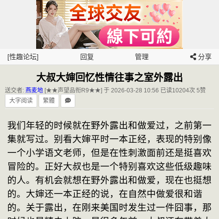
[性趣论坛]
回复
管理
分享
大叔大婶回忆性情往事之室外露出
送交者:
燕麦地
[★★声望品衔R9★★] 于 2026-03-28 10:56
已读10204次 5赞
大字阅读
繁體
我们年轻的时候就在野外露出和做爱过，之前第一
集就写过。别看大婶平时一本正经，表现的特别像
一个小学语文老师，但是在性刺激面前还是挺喜欢
冒险的。正好大叔也是一个特别喜欢这些低级趣味
的人。有机会就想在野外露出和做爱，现在也挺想
的。大婶还一本正经的说，在自然中做爱很和谐
的。关于露出，在刚来美国时发生过一件囧事，那