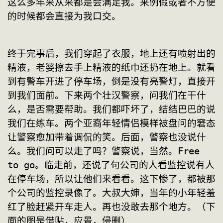
这么多年来从来都是会满足我。来例假或者不方便
的时候都会直接为我口交。
终于完事后，我们穿起了衣服，地上还有喷射出的
精液，老婆擦去手上精液的纸巾还扔在地上。就看
到有警车开进了停车场，倒是没有亮警灯，直接开
到我们面前。下来两个壮汉警察，问我们在干什
么，是否需要帮助。我们都吓坏了，结结巴巴的说
我们在练车。两个亚裔年轻情侣模样被盘问的窘态
让警察愈加带着调侃的笑。后面，警察也没说什
么。我们问可以走了吗？警察说，当然。Free 
to go。临走前，还说了句公司的人看监控说有人
在停车场，所以让他们来看看。这下惨了，都被那
个公司的监控录像了。大叔大婶，当年的小年轻羞
红了脸赶紧开车走人。再也没敢去那个地方。（下
面的图是借贴，应景，侵删）