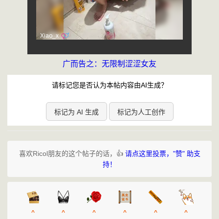
广而告之：无限制涩涩女友
请标记您是否认为本帖内容由AI生成？
标记为 AI 生成
标记为人工创作
喜欢Ricol朋友的这个帖子的话，👍
请点这里投票，"赞" 助支
持！
^
^
^
^
^
^