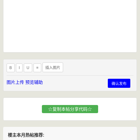
B
I
U
≡
插入图片
图片上传
预览辅助
确认发布
☆复制本帖分享代码☆
楼主本月热帖推荐: