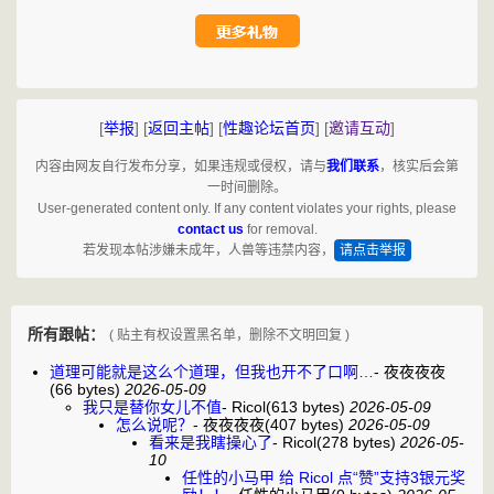
[
举报
]
[
返回主帖
]
[
性趣论坛首页
]
[
邀请互动
]
内容由网友自行发布分享，如果违规或侵权，请与
我们联系
，核实后会第
一时间删除。
User-generated content only. If any content violates your rights, please
contact us
for removal.
若发现本帖涉嫌未成年，人兽等违禁内容，
请点击举报
所有跟帖：
( 贴主有权设置黑名单，删除不文明回复 )
道理可能就是这么个道理，但我也开不了口啊…
-
夜夜夜夜
(66 bytes)
2026-05-09
我只是替你女儿不值
-
Ricol
(613 bytes)
2026-05-09
怎么说呢？
-
夜夜夜夜
(407 bytes)
2026-05-09
看来是我瞎操心了
-
Ricol
(278 bytes)
2026-05-
10
任性的小马甲 给 Ricol 点“赞”支持3银元奖