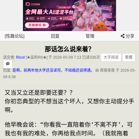
[性趣论坛]
回复
管理
分享
那话怎么说来着？
送交者:
Ricol
[★品衔R6★] 于 2026-05-09 7:13
已读336次
大字阅读
繁體
回复:
是啊，前两年他大学还没读完，不结婚还说得通。
由 夜夜夜夜 于 2026-05-
09 6:38
又当又立还是即要还要？？
你初恋典型的不想当这个坏人，又想你主动提分手
啊。
他早晚会说：“你看我一直陪着你‘不离不弃’，可
我也有我的难处，你再给我点时间。（我就拖着