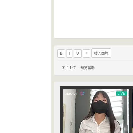
B
I
U
≡
插入图片
图片上传
预览辅助