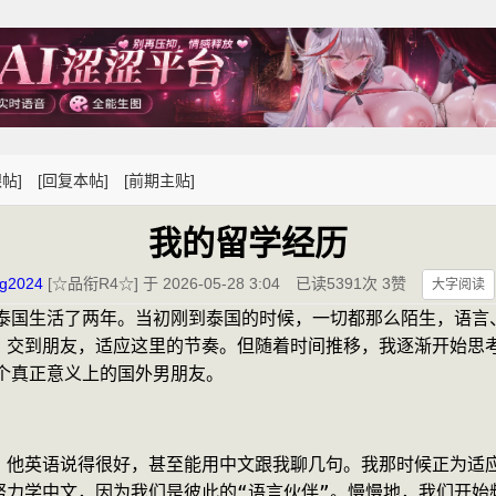
帖]
[回复本帖]
[前期主贴]
我的留学经历
ng2024
[☆品衔R4☆] 于 2026-05-28 3:04
已读5391次 3赞
大字阅读
在泰国生活了两年。当初刚到泰国的时候，一切都那么陌生，语言
，交到朋友，适应这里的节奏。但随着时间推移，我逐渐开始思
个真正意义上的国外男朋友。
。他英语说得很好，甚至能用中文跟我聊几句。我那时候正为适
努力学中文，因为我们是彼此的“语言伙伴”。慢慢地，我们开始