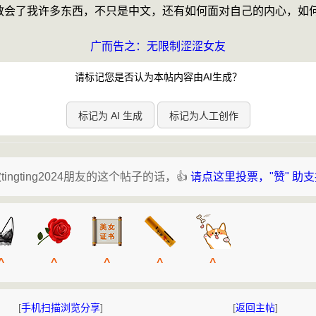
教会了我许多东西，不只是中文，还有如何面对自己的内心，如
        
广而告之：无限制涩涩女友
请标记您是否认为本帖内容由AI生成？
标记为 AI 生成
标记为人工创作
tingting2024朋友的这个帖子的话，👍
请点这里投票，"赞" 助
^
^
^
^
^
[
手机扫描浏览分享
]
[
返回主帖
]