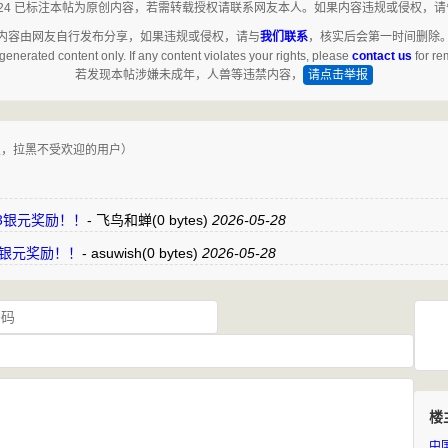
ing2024 已标注本帖为原创内容，若需转载授权请联系网友本人。如果内容违规或侵权，
内容由网友自行发布分享，如果违规或侵权，请与
我们联系
，核实后会第一时间删除
generated content only. If any content violates your rights, please
contact us
for re
若发现本帖涉嫌未成年，人兽等违禁内容，
请点击举报
复，拉黑不受欢迎的用户）
”支持3银元奖励！！
-
飞鸟和蝉
(0 bytes)
2026-05-28
”支持3银元奖励！！
-
asuwish
(0 bytes)
2026-05-28
楼
中