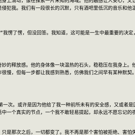
他身上滑动，像在探索一片未知的海域。他的触感让人安心，又
是侵犯我。我们有一段很长的沉默，只有酒吧里低沉的音乐和他
？”我愣了愣，但没回答。我知道，这可能是一生中最重要的决定
。
奇妙的释放感。他的身体像一块温热的石头，稳稳压在我身上。
作很慢，但每一步都让我感到熟悉，仿佛我们之间早有某种默契
出第一次。或许是因为他给了我一种前所未有的安全感，又或者是
活中一个真实的节点，一个我不敢轻易提起，却永远不愿忘记的
，只是那次之后，一切都变了。我不再是那个害怕被拒绝、害怕