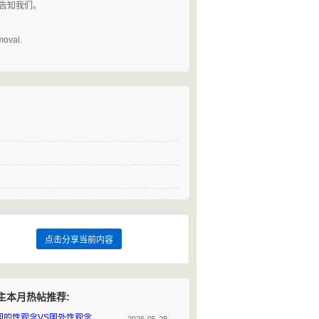
请告知我们。
。
moval.
点击分享当前内容
主本月热帖推荐:
国的性观念VS国外性观念