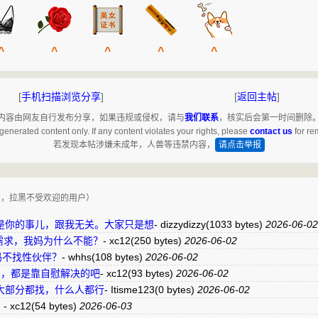
^
^
^
^
^
[
手机扫描浏览分享
]
[
返回主帖
]
内容由网友自行发布分享，如果违规或侵权，请与
我们联系
，核实后会第一时间删除
generated content only. If any content violates your rights, please
contact us
for re
若发现本帖涉嫌未成年，人兽等违禁内容，
请点击举报
复，拉黑不受欢迎的用户）
是你的事儿，跟我无关。大家只是想
-
dizzydizzy
(1033 bytes)
2026-06-02
需求，我妈为什么不能？
-
xc12
(250 bytes)
2026-06-02
妈不找性伙伴？
-
whhs
(108 bytes)
2026-06-02
妈，都是靠自慰解决的吧
-
xc12
(93 bytes)
2026-06-02
大部分都找，什么人都行
-
Itisme123
(0 bytes)
2026-06-02
？
-
xc12
(54 bytes)
2026-06-03