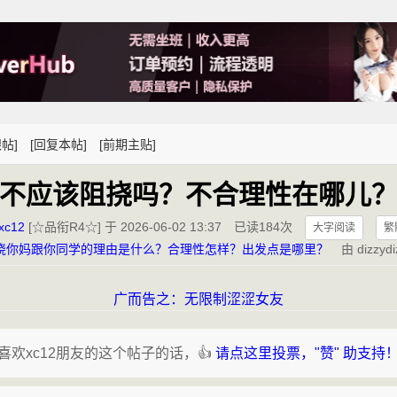
帖]
[回复本帖]
[前期主贴]
不应该阻挠吗？不合理性在哪儿
xc12
[☆品衔R4☆] 于 2026-06-02 13:37
已读184次
大字阅读
繁
挠你妈跟你同学的理由是什么？合理性怎样？出发点是哪里？
由 dizzyd
广而告之：无限制涩涩女友
喜欢xc12朋友的这个帖子的话，👍
请点这里投票，"赞" 助支持