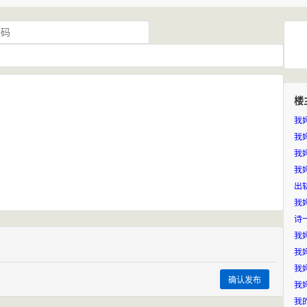
楼
我
我
我
我
我
诗
我
我
确认发布
我