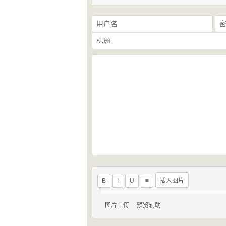
B
I
U
≡
插入图片
图片上传
预览辅助