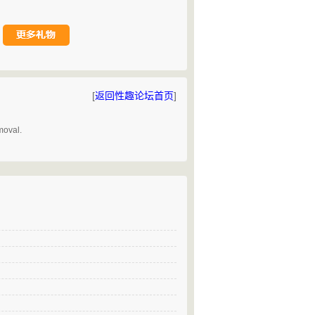
[
返回性趣论坛首页
]
。
moval.