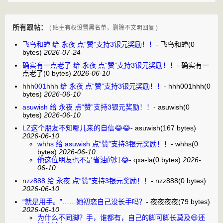
所有跟帖：
( 贴主有权设置黑名单，删除不文明回复 )
飞鸟和蝉 给 永夜 点“赞”支持3银元奖励！！
-
飞鸟和蝉
(0
bytes)
2026-07-24
确实有一点老了 给 永夜 点“赞”支持3银元奖励！！
-
确实有一
点老了
(0 bytes)
2026-06-10
hhh001hhh 给 永夜 点“赞”支持3银元奖励！！
-
hhh001hhh
(0
bytes)
2026-06-10
asuwish 给 永夜 点“赞”支持3银元奖励！！
-
asuwish
(0
bytes)
2026-06-10
LZ这个朋友不知哪儿来的自信😂😂
-
asuwish
(167 bytes)
2026-06-10
whhs 给 asuwish 点“赞”支持3银元奖励！！
-
whhs
(0
bytes)
2026-06-10
他这位朋友也不是省油的灯😂
-
qxa-la
(0 bytes)
2026-
06-10
nzz888 给 永夜 点“赞”支持3银元奖励！！
-
nzz888
(0 bytes)
2026-06-10
“就是用手。”……她初恋自己没长手吗？
-
夜夜夜夜
(79 bytes)
2026-06-10
为什么不同脚？手，谁都有，自己的脚可脚长莫及😄还