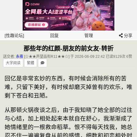
[性趣论坛]
回复
管理
分享
那些年的红颜-朋友的前女友·转折
送交者:
永夜
[☆★★声望品衔R11★★☆] 于 2026-06-09 22:42
已读9129次 6赞
大字阅读
繁體
回亿是非常玄妙的东西，有时候会消除所有的苦
难，只留下美好，有时候却磨灭掉曾有的欢乐，唯
剩下苍白和丑陋。
从那顿火锅夜谈之后，由于我知晓了她全部的过往
与心结，加上相处起来本就自在舒心，我渐渐成了
她情绪里的一根救命稻草。恨不得每天找我，她总
忍不住一遍遍复盘从前的感情，细数和初恋相处时