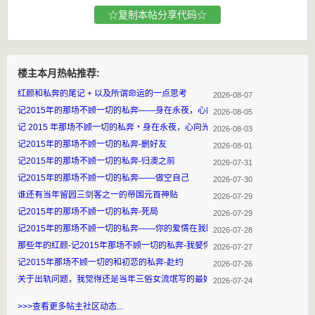
☆复制本帖分享代码☆
楼主本月热帖推荐:
红颜和私奔的尾记 + 以及所谓命运的一点思考
2026-08-07
记2015年的那场不顾一切的私奔——身在永夜，心向光明 完
2026-08-05
记 2015 年那场不顾一切的私奔・身在永夜，心向光明 终上
2026-08-03
记2015年的那场不顾一切的私奔-删好友
2026-08-01
记2015年的那场不顾一切的私奔-归澳之前
2026-07-31
记2015年的那场不顾一切的私奔——做空自己
2026-07-30
谁还有当年留园三剑客之一的帝国元首神贴
2026-07-29
记2015年的那场不顾一切的私奔-死局
2026-07-29
记2015年的那场不顾一切的私奔——你的爱情在我眼里屁都不是！
2026-07-28
那些年的红颜-记2015年那场不顾一切的私奔-我娶你呀
2026-07-27
记2015年那场不顾一切的和初恋的私奔-赴约
2026-07-26
关于出轨问题，我觉得还是当年三俗女流氓写的最好［内有转帖］
2026-07-24
>>>查看更多帖主社区动态...