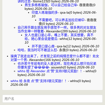
讲的过去
-
Itisme123
(0 bytes)
2026-06-10
男生多练练瑜伽，可以自己给自己🤪
-
夜夜夜夜
(0
bytes)
2026-06-10
印度人练瑜伽的多
-
qxa-la
(0 bytes)
2026-06-
10
不需要吧，可以养孟加拉巨蜥🤭
-
夜夜夜
夜
(0 bytes)
2026-06-10
自己用手跟女朋友用手感觉不一样。很多男的对女朋友
当作女神一样敬着
-
Alexander
(289 bytes)
2026-06-10
女人也是口是心非，嘴上不要，其实想要，真不
给，她心里会说是傻瓜
-
whhs
(12 bytes)
2026-06-
10
并不是口是心扉
-
qxa-la
(12 bytes)
2026-06-10
哈哈，我当时可不敢这么怼
-
永夜
(0 bytes)
2026-06-10
操爽了就走出来了，才发现之前的纯情恋爱什么都不是！处女
对第一个男
-
Alexander
(166 bytes)
2026-06-10
也许若干年前有的女人是这样，现在再这么想只怕兄弟
你要失望了😂😂😂😂
-
asuwish
(0 bytes)
2026-06-10
whhs 给 Alexander 点“赞”支持3银元奖励！！
-
whhs
(0
bytes)
2026-06-10
whhs 给 永夜 点“赞”支持3银元奖励！！
-
whhs
(0 bytes)
2026-06-09