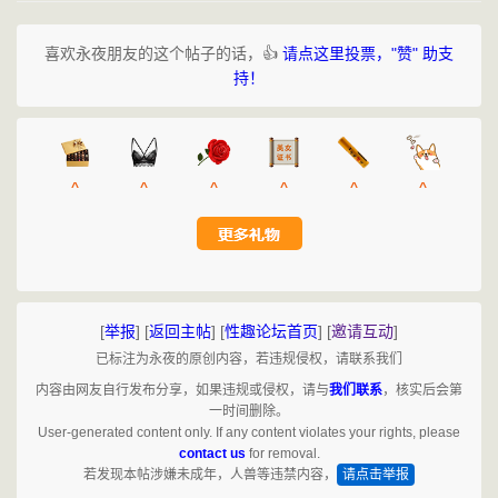
喜欢永夜朋友的这个帖子的话，👍
请点这里投票，"赞" 助支
持！
^
^
^
^
^
^
[
举报
]
[
返回主帖
]
[
性趣论坛首页
]
[
邀请互动
]
已标注为永夜的原创内容，若违规侵权，请联系我们
内容由网友自行发布分享，如果违规或侵权，请与
我们联系
，核实后会第
一时间删除。
User-generated content only. If any content violates your rights, please
contact us
for removal.
若发现本帖涉嫌未成年，人兽等违禁内容，
请点击举报