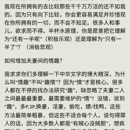
我现在所拥有的去比较那些千千万万活的还不如我
的。因为只有向下比较，你会更容易满足并珍惜现
在你所拥有的一切，而不会不知足。很多人和事
儿，欲求而不得。半杯水原理，你是愿意把它理解
为“还有一半呢”（积极乐观）还是理解为“只有一
半了”？（消极悲观）
如何增加夫妻间的情趣？
我求求你们多理解一下中华文字的博大精深，为什
么叫
“情趣”不叫“趣情”？因为“情”才是核心。很多
人都在不停的找办法研究“趣”，缺忽略了夫妻二人
之间最最最重要，最需要维护的“情”！没错，说到
“趣”，多
换妻，淫妻，偷吃，嫖
找鸭，这些
P,3P,
/
方法最简单粗暴，但这些不适合每个人。说句得罪
人的话，因为大多数人都是“有贼心没贼胆”，想疯