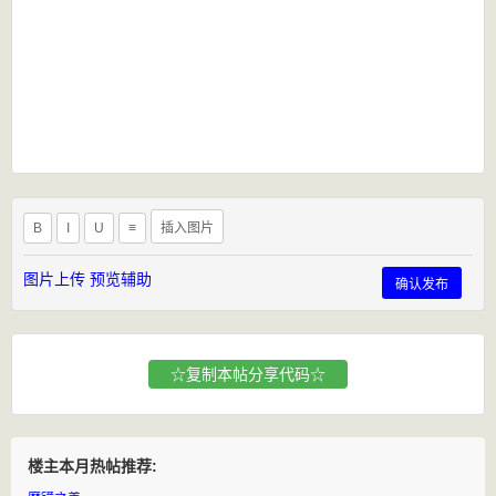
B
I
U
≡
插入图片
图片上传
预览辅助
确认发布
☆复制本帖分享代码☆
楼主本月热帖推荐: