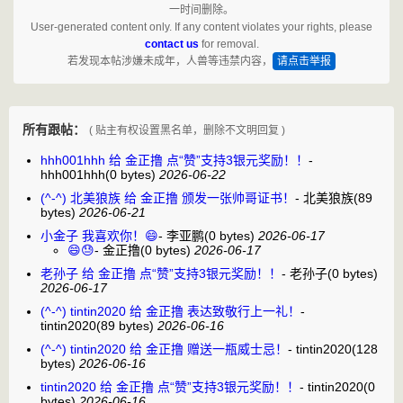
一时间删除。
User-generated content only. If any content violates your rights, please
contact us
for removal.
若发现本帖涉嫌未成年，人兽等违禁内容，
请点击举报
所有跟帖：
( 贴主有权设置黑名单，删除不文明回复 )
hhh001hhh 给 金正撸 点“赞”支持3银元奖励！！
-
hhh001hhh
(0 bytes)
2026-06-22
(^-^) 北美狼族 给 金正撸 颁发一张帅哥证书！
-
北美狼族
(89
bytes)
2026-06-21
小金子 我喜欢你！😄
-
李亚鹏
(0 bytes)
2026-06-17
😄😓
-
金正撸
(0 bytes)
2026-06-17
老孙子 给 金正撸 点“赞”支持3银元奖励！！
-
老孙子
(0 bytes)
2026-06-17
(^-^) tintin2020 给 金正撸 表达致敬行上一礼！
-
tintin2020
(89 bytes)
2026-06-16
(^-^) tintin2020 给 金正撸 赠送一瓶威士忌！
-
tintin2020
(128
bytes)
2026-06-16
tintin2020 给 金正撸 点“赞”支持3银元奖励！！
-
tintin2020
(0
bytes)
2026-06-16