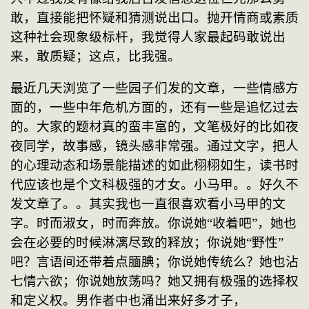
敢，直接能把怀疑和猜测说出口。抛开情商或素质
这种社会现象级标杆，我觉得人家最起码敢说出
来，敢质疑；这点，比我强。
最近几天浏览了一些园子们发的文章，一些情感方
面的，一些中年危机方面的，还有一些是追忆过去
的。大家的题材真的蛮丰富的，文笔极好的比如夜
夜同学，故事感，镜头感非常强。通过文字，把人
的心理动态和场景能描述的如此栩栩如生，读书时
代应该也是个文科极强的才女。
小马甲。。好久不
发文章了。。其实我也一直很喜欢看小马甲的文
字。时而淑女，时而奔放。你说她
“收着吧”，她也
会在必要的时候淋漓尽致的释放；你说她“野性”
吧？言语间还带着点腼腆；你说她传统么？她也沾
七情六欲；你说她放荡吗？她又拥有极强的选择权
和定义权。男作者中也涌出来好多才子，