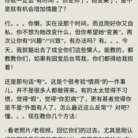
你就一定会“有时间”。你变帅了，她变美了，是不
是就有机会增加情趣了？
行。。。你懒，实在没那个时间，而且刚好你又自
私，你不想为她改变什么，但你希望她
“变美”，再
次让你有“兴趣”
“兴致”，有办法吗？有。。。今
/
天，我就豁出去了成全你们这些懒人。能教的，都
教教你们，如果有园宝后台骂我，你们都得给我担
着！
还是那句话
“夸”。这是个很考验“情商”的一件事
儿，并不是很多人都做得来。有的太太觉得不习
惯，觉得“假”，觉得“你犯病”了，更有甚者觉得你
是不是“外面有人了，怎么最近这么反常”？对吧？
懂。。。现在教你几个方法：
看老照片
老视频，回忆你们的过去。尤其是刚认
- 
/