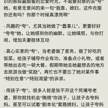
识的那段最甜蜜的恋爱时光，不需要刻意的去“夸”
她，有意无意间的来一句“我靠，媳妇，这件衣服
你还有吗？你那个时候真漂亮啊”
风趣的“夸”，尤其当她做了“蠢事儿”，更要好好
- 
“夸夸”她，让她感到你的幽默，让她嗔怒，与你打
闹，增加夫妻肢体互动
真心实意的“夸”，当老婆做了家务，做了好吃的
- 
饭菜，给孩子辅导作业有功，准备点小礼物，或者
带她出去吃一顿大餐，假期带她去她最想去的地方
去旅游当做“奖励”，再忙也不要忘了她对某件事
“特别在意”
“特别渴望”的诉求。
/
用孩子“夸”。很多人就是张不开这个死嘴夸老
- 
婆，那你就找机会“贿赂”你孩子，让孩子去夸妈
妈。甚至可以试着“剧本化”套路媳妇，让孩子夸妈