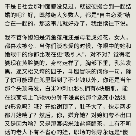
不是旧社会那种面都没见过，就被硬撮合到一起结
婚的吧？好，既然绝大多数人，都是“自由恋爱”结
合在一起的，那这事儿就好办了，我继续往下说。
我不管你媳妇是沉鱼落雁还是母老虎如花，女人，
都喜欢被夸。当你们谈恋爱的时候，你眼中的她和
她眼中的你都比现在更
“吸引人”，对不对？觉得老
婆现在黄脸婆的，身材走样了，胸部下垂，乳头发
黑，逼又松又垮的园子，斗胆冒昧的问你一句，除
了你可能现在兜里赚到了不少钱以外，你还是当年
那个头顶乌发，白米冲刺
秒
拥有
块腹肌，能
11
5,
6
在绿茵场上飞驰
分钟不嫌累的那个迷死小姑娘
90
的形象吗？哦？开始谢顶了，肚子大了，快走两步
都开始喘了？然后，你，嫌弃她？对媳妇夸不出口
又是因为啥？又是那套柴米油盐酱醋茶，上有不听
话的老人下有不省心的娃，职场的领导永远是“傻