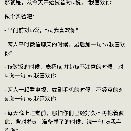
那就是，从今天开始试着对
说，“我喜欢你”
ta
做个实验吧：
出门前对
说，“
我喜欢你”
- 
ta
xx,
两人平时微信聊天的时候，最后加一句“
我喜欢
- 
xx
你”
做饭的时候，表扬
并趁
不注意的时候，对
- Ta
ta, 
ta
说一句“
我喜欢你”
ta
xx,
两人一起看电视，或刷手机的时候，不经意的对
- 
说一句“
我喜欢你”
ta
xx,
每天晚上睡觉前，哪怕你们已经好久不再抱着彼
- 
此，背对着
，准备睡了的时候，说一句“
我喜
ta
xx
欢你”