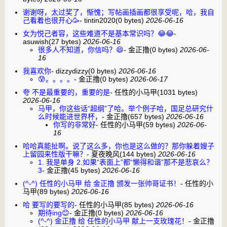
谢谢呀，太过奖了，惭愧；写帖画插画都很享受呢，哈，我自
己看着也很开心🥳
-
tintin2020
(0 bytes)
2026-06-16
女为悦己者容，这些难道不是基本常识吗？😂😂
-
asuwish
(27 bytes)
2026-06-16
很多人不知道，你信吗？😄
-
金正撸
(0 bytes)
2026-06-
16
我喜欢你
-
dizzydizzy
(0 bytes)
2026-06-16
😰。。。。
-
金正撸
(0 bytes)
2026-06-17
夸 不是最重要的，重要的是
-
任性的小马甲
(1031 bytes)
2026-06-16
马甲，你这些话“超纲”了哈。举个例子哈，国足总研究什
么时候能进世界杯，
-
金正撸
(657 bytes)
2026-06-16
你写的非常好
-
任性的小马甲
(59 bytes)
2026-06-
16
哈哈真能扯啊。说了这么多，你也是这么做的？那你躲着嫂子
上留园来性版干嘛？
-
夏夜晚风
(144 bytes)
2026-06-16
1. 我是单身 2.如果“表面上”都“懒得和谐”那不是悲哀么？
3
-
金正撸
(45 bytes)
2026-06-16
(^-^) 任性的小马甲 给 金正撸 颁发一张帅哥证书！
-
任性的小
马甲
(89 bytes)
2026-06-16
哈 要写的要写的
-
任性的小马甲
(85 bytes)
2026-06-16
期待ing😊
-
金正撸
(0 bytes)
2026-06-16
(^-^) 金正撸 给 任性的小马甲 献上一支玫瑰花！
-
金正撸