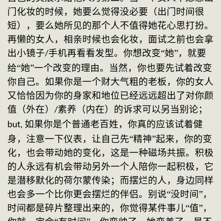
门化妆的时候，她要么觉得没必要（出门时间很
短），要么她所见的那个人不值得她花心思打扮。
再懒的女人，相亲时候也会化妆，面试之前也会拿
出小镜子
手机再看看发型。你想改变“她”，就要
/
给“她”一个改变的理由。当然，你也要先试着改变
你自己。如果你是一个财大气粗的老板，你的女人
又恰恰因为你的身家和地位已经远远超出了对你颜
值（外在）
素养（内在）的诉求可以另当别论；
/
如果你是个普通老百姓，你真的应该试着健
but, 
身，注意一下仪表，让自己先“精神”起来，你的变
化，也会带动她的变化，这是一种磁场共振。积极
的人永远有机会带动另外一个人陪你一起积极，它
是潜移默化的荷尔蒙传染；而摆烂的人，身边同样
也会多一个比你更会摆烂的伴侣。别说“没时间”，
时间都是碎片整理出来的，你觉得某件事儿“值”，