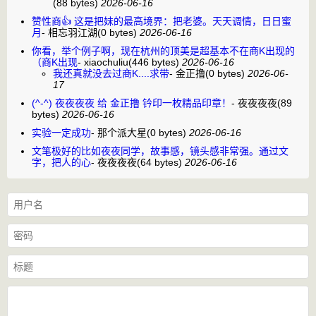
(88 bytes)
2026-06-16
赞性商👍 这是把妹的最高境界：把老婆。天天调情，日日蜜
月
-
相忘羽江湖
(0 bytes)
2026-06-16
你看，举个例子啊，现在杭州的顶美是超基本不在商K出现的
（商K出现
-
xiaochuliu
(446 bytes)
2026-06-16
我还真就没去过商K....求带
-
金正撸
(0 bytes)
2026-06-
17
(^-^) 夜夜夜夜 给 金正撸 钤印一枚精品印章！
-
夜夜夜夜
(89
bytes)
2026-06-16
实验一定成功
-
那个派大星
(0 bytes)
2026-06-16
文笔极好的比如夜夜同学，故事感，镜头感非常强。通过文
字，把人的心
-
夜夜夜夜
(64 bytes)
2026-06-16