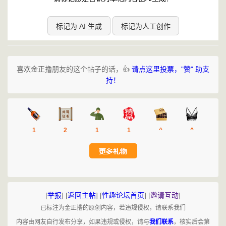
标记为 AI 生成
标记为人工创作
喜欢金正撸朋友的这个帖子的话，👍
请点这里投票，"赞" 助支
持！
1
2
1
1
^
^
[
举报
]
[
返回主帖
]
[
性趣论坛首页
]
[
邀请互动
]
已标注为金正撸的原创内容，若违规侵权，请联系我们
内容由网友自行发布分享，如果违规或侵权，请与
我们联系
，核实后会第