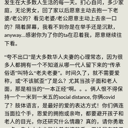
发生在大多数人生活的每一天。扪心自问，多少家
庭，无论男女，回了家以后愿意主动去抱一下老
婆
老公的？看见老婆
老公愿意主动上去亲一口
/
/
的？隔着屏幕，我看不到你是在举手还是沉默，
感谢你为了你的
在忍着我，愿意继续往
anyway...
ta
下看。
“夸不出口”是大多数华人夫妻的心理常态，因为很
多人都拥有一个不知道从哪一代人留下来的“传承
俗语”叫特么“老夫老妻”。时间久了，就不需要爱
称，或“不该腻歪”了是么？尤其当孩子面和老人
面，那是相当的“一本正经”啊。。。俩人恨不得保
持一个一米到一米五的
你俩
social distance, 
covid
了？肢体语言，是最好的爱的表达方式！你们俩连
当面拉个手，恩爱的拥抱或亲吻，都要避开孩子和
老人的目光，你还研究什么情趣？真的，请你勇敢