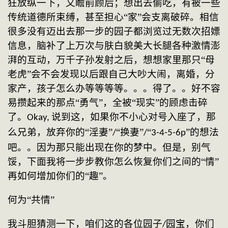
狂放纵一下，又瞻前顾后；想出去偷吃，有被一些
传统道德所束缚，甚至担心“家”会支离破碎。相信
很多没有迈出去那一步的园子都浏览过无数次招嫖
信息，脑补了上万次与肤白貌美大长腿各种激情澎
湃的互动，万千子孙发射之后，想想家里那只“母
老虎”会不会发现以后跟自己大吵大闹，离婚，分
家产，孩子怎么办等等等等。。。得了。。好不容
易攒起来的那点“勇气”，全被“现实”的顾虑击碎
了。
说到这，如果你不小心对号入座了，那
Okay, 
么兄弟，放弃你的“淫妻”
“换妻”
“
”的想法
/
/
3-4-5-6p
吧。。因为那只能出现在你的梦中。但是，别气
馁，下面我将一步步教你怎么恢复你们之间的“情”
再如何增加你们的“趣”。
何为
“共情”
我斗胆猜测一下，咱们这的各位园子
园宝，你们
/