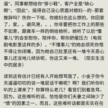
逼”，同事都想给你“穿小鞋”，客户全是“缺心
眼”，“因此”，搞得自己没心思面对媳妇
的
那套
---
--
推辞吗？伤你一下哈，你媳妇也这么想的。你回家
了，家。。避风港，，，你非要把你工作上的那些
不如意，跟粪车一样的倒给她听，她听了以后“懂
事儿”的会安慰你，陪伴你，帮你舒缓压力（电视
剧电影里这样的多），“不懂事儿”的她会烦死你恨
不得让你闭嘴，因为她自己肚里还有一堆今天恶心
事儿还没地儿倾诉呢，你这又来一堆。（现实生活
中的居多）
读到这有估计已经有人开始想骂我了，小金子你今
天逼逼叨叨的说一堆屁话干嘛呢？啊？我们听你叭
叭的上课来了？你算特么老几？看官们别着急骂，
因为，这些难听的话，恰恰是你们夫妻之间缺少了
“情”的因素之一，而且，这些难听话都是实实在在