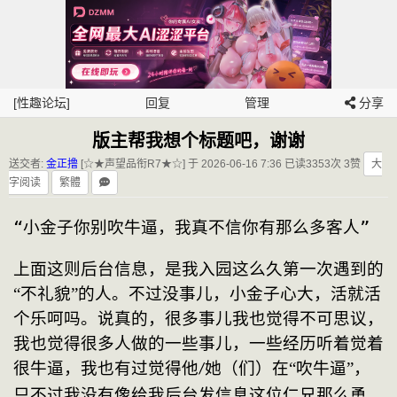
[性趣论坛]
回复
管理
分享
版主帮我想个标题吧，谢谢
送交者:
金正撸
[☆★声望品衔R7★☆] 于 2026-06-16 7:36
已读3353次 3赞
大
字阅读
繁體
“小金子你别吹牛逼，我真不信你有那么多客人”
上面这则后台信息，是我入园这么久第一次遇到的
“不礼貌”的人。不过没事儿，小金子心大，活就活
个乐呵吗。说真的，很多事儿我也觉得不可思议，
我也觉得很多人做的一些事儿，一些经历听着觉着
很牛逼，我也有过觉得他
她（们）在“吹牛逼”，
/
只不过我没有像给我后台发信息这位仁兄那么勇