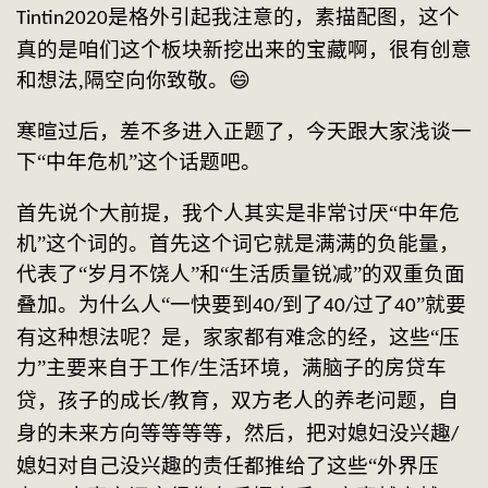
是格外引起我注意的，素描配图，这个
Tintin2020
真的是咱们这个板块新挖出来的宝藏啊，很有创意
和想法,隔空向你致敬。😄
寒暄过后，差不多进入正题了，今天跟大家浅谈一
下
“中年危机”这个话题吧。
首先说个大前提，我个人其实是非常讨厌
“中年危
机”这个词的。首先这个词它就是满满的负能量，
代表了“岁月不饶人”和“生活质量锐减”的双重负面
叠加。为什么人“一快要到
到了
过了
”就要
40/
40/
40
有这种想法呢？是，家家都有难念的经，这些“压
力”主要来自于工作
生活环境，满脑子的房贷车
/
贷，孩子的成长
教育，双方老人的养老问题，自
/
身的未来方向等等等等，然后，把对媳妇没兴趣
/
媳妇对自己没兴趣的责任都推给了这些“外界压