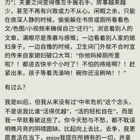
力”；夫妻之间变得像左手握右手，房事越来越
少，甚至不再有兴致或力不从心。闲暇之余，只能
在夜深人静的时候，偷偷躲在书房或厕所看看色
文
色图
小视频来确保自己“还行”；浏览着别人的
/
/
文章，满眼尽是羡慕与感慨；一边看着别人家的媳
妇身子，一边自撸的时候，卫生间门外就不合时宜
的传来自家媳妇破口大骂：“你他妈掉厕所里
啦？！都进去快半个小时了！不怕的痔疮啊？！赶
紧出来，孩子等着洗澡呐！碗你还没刷呐！！”
有过么？
我是
后，但我从来没有过“中年危机”这个念头，
80
不是说我比谁“活得优越”，“活的轻松自在”，而是
我一早就看破这些了。你今天愁与不愁，都不耽误
明晚月亮的阴晴圆缺。比起向上去比，去争，我更
愿意活在当下，
我现在所拥有的一切，并拿
enjoy