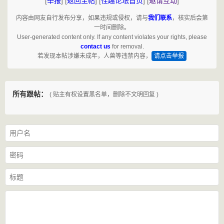
[
举报
]
[
返回主帖
]
[
性趣论坛首页
]
[
邀请互动
]
内容由网友自行发布分享，如果违规或侵权，请与
我们联系
，核实后会第
一时间删除。
User-generated content only. If any content violates your rights, please
contact us
for removal.
若发现本帖涉嫌未成年，人兽等违禁内容，
请点击举报
所有跟帖：
( 贴主有权设置黑名单，删除不文明回复 )