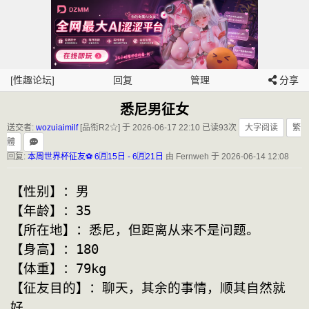
[性趣论坛]
回复
管理
分享
悉尼男征女
送交者:
wozuiaimilf
[品衔R2☆] 于 2026-06-17 22:10
已读93次
大字阅读
繁
體
回复:
本周世界杯征友⚽️ 6🈷️15日 - 6🈷️21日
由 Fernweh 于 2026-06-14 12:08
【性别】：男
【年龄】：35  
【所在地】：悉尼，但距离从来不是问题。 
【身高】：180
【体重】：79kg
【征友目的】：聊天，其余的事情，顺其自然就
好。