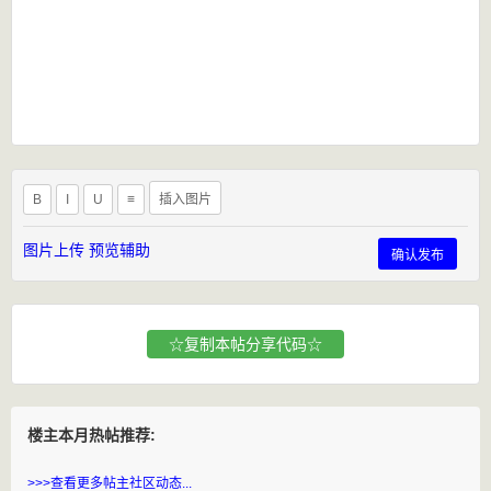
B
I
U
≡
插入图片
图片上传
预览辅助
确认发布
☆复制本帖分享代码☆
楼主本月热帖推荐:
>>>查看更多帖主社区动态...