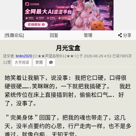
[性趣论坛]
回复
管理
分享
月光宝盒
送交者:
tintin2020
[☆★★声望品衔R12★★☆] 于 2026-06-29 4:53
已读7905次
11赞
大字阅读
繁體
她笑着让我躺下，说没事: 我把它口硬，口得很
硬很硬…….笑眯眯的，一下就把我搞硬了。  我赶
紧统传位在床上直接插到射，偷偷松口气…. 好
了，没事了。
＂完美身体＂回国了，把我的魂也带走了，这几
天，没半点要约的心思，行尸走肉一样，也不是多
难过，就像白痴, 无知无觉。