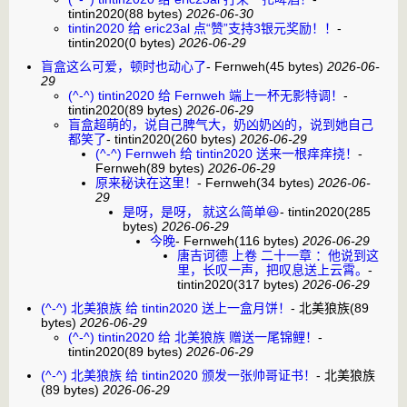
tintin2020
(88 bytes)
2026-06-30
tintin2020 给 eric23al 点“赞”支持3银元奖励！！
-
tintin2020
(0 bytes)
2026-06-29
盲盒这么可爱，顿时也动心了
-
Fernweh
(45 bytes)
2026-06-
29
(^-^) tintin2020 给 Fernweh 端上一杯无影特调！
-
tintin2020
(89 bytes)
2026-06-29
盲盒超萌的，说自己脾气大，奶凶奶凶的，说到她自己
都笑了
-
tintin2020
(260 bytes)
2026-06-29
(^-^) Fernweh 给 tintin2020 送来一根痒痒挠！
-
Fernweh
(89 bytes)
2026-06-29
原来秘诀在这里！
-
Fernweh
(34 bytes)
2026-06-
29
是呀，是呀， 就这么简单😆
-
tintin2020
(285
bytes)
2026-06-29
今晚
-
Fernweh
(116 bytes)
2026-06-29
唐吉诃德 上卷 二十一章 ：他说到这
里，长叹一声，把叹息送上云霄。
-
tintin2020
(317 bytes)
2026-06-29
(^-^) 北美狼族 给 tintin2020 送上一盒月饼！
-
北美狼族
(89
bytes)
2026-06-29
(^-^) tintin2020 给 北美狼族 赠送一尾锦鲤！
-
tintin2020
(89 bytes)
2026-06-29
(^-^) 北美狼族 给 tintin2020 颁发一张帅哥证书！
-
北美狼族
(89 bytes)
2026-06-29