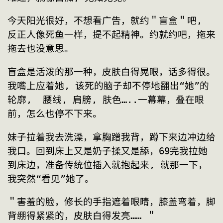
今天阳光很好，不想看广告，就约＂盲盒＂吧,  
反正人像死鱼一样，提不起精神。约就约吧，拖来
拖去也没意思。
盲盒是活泼的那一种，皮肤白得晃眼，话多得很。
我嘴上应着她, 该死的脑子却不停地翻出“她”的
轮廓,  腰线, 肩膀, 肤色…..一幕幕，叠在眼
前，怎么也停不下来。
妹子拉着我去洗澡，拿胸蹭我背，蹲下来边冲边给
我口。回到床上又是奶子揉又是舔，69完我拉她
到床边，准备传统位插入就抱起来, 就那一下，
我突然“看见”她了。
＂害羞的脸，修长的手指遮着眼睛，膝盖弯着，脚
背绷得紧紧的，皮肤白得发亮…… ＂