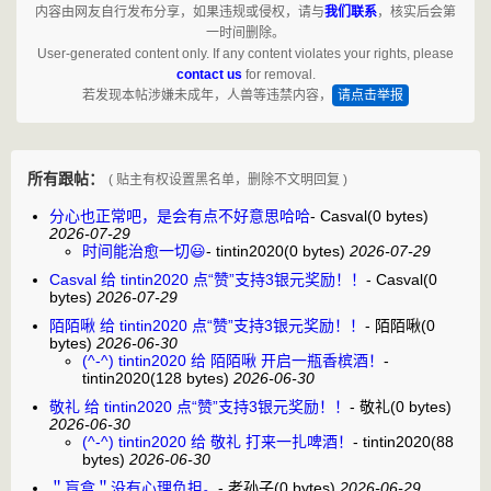
内容由网友自行发布分享，如果违规或侵权，请与
我们联系
，核实后会第
一时间删除。
User-generated content only. If any content violates your rights, please
contact us
for removal.
若发现本帖涉嫌未成年，人兽等违禁内容，
请点击举报
所有跟帖：
( 贴主有权设置黑名单，删除不文明回复 )
分心也正常吧，是会有点不好意思哈哈
-
Casval
(0 bytes)
2026-07-29
时间能治愈一切😃
-
tintin2020
(0 bytes)
2026-07-29
Casval 给 tintin2020 点“赞”支持3银元奖励！！
-
Casval
(0
bytes)
2026-07-29
陌陌啾 给 tintin2020 点“赞”支持3银元奖励！！
-
陌陌啾
(0
bytes)
2026-06-30
(^-^) tintin2020 给 陌陌啾 开启一瓶香槟酒！
-
tintin2020
(128 bytes)
2026-06-30
敬礼 给 tintin2020 点“赞”支持3银元奖励！！
-
敬礼
(0 bytes)
2026-06-30
(^-^) tintin2020 给 敬礼 打来一扎啤酒！
-
tintin2020
(88
bytes)
2026-06-30
＂盲盒＂没有心理负担。
-
老孙子
(0 bytes)
2026-06-29