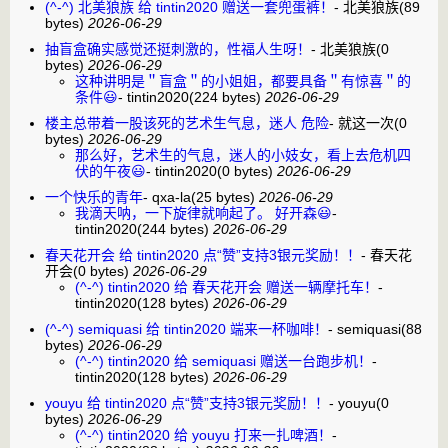
(^-^) 北美狼族 给 tintin2020 赠送一套兜蛋裤！
-
北美狼族
(89
bytes)
2026-06-29
抽盲盒确实感觉还挺刺激的，性福人生呀！
-
北美狼族
(0
bytes)
2026-06-29
这种讲明是＂盲盒＂的小姐姐，都要具备＂有惊喜＂的
条件😃
-
tintin2020
(224 bytes)
2026-06-29
楼主总带着一股该死的艺术生气息，迷人 危险
-
就这一次
(0
bytes)
2026-06-29
那么好，艺术生的气息，迷人的小妓女，看上去危机四
伏的午夜😃
-
tintin2020
(0 bytes)
2026-06-29
一个快乐的青年
-
qxa-la
(25 bytes)
2026-06-29
我滴天呐，一下旋律就响起了。 好开森😃
-
tintin2020
(244 bytes)
2026-06-29
春天花开会 给 tintin2020 点“赞”支持3银元奖励！！
-
春天花
开会
(0 bytes)
2026-06-29
(^-^) tintin2020 给 春天花开会 赠送一辆摩托车！
-
tintin2020
(128 bytes)
2026-06-29
(^-^) semiquasi 给 tintin2020 端来一杯咖啡！
-
semiquasi
(88
bytes)
2026-06-29
(^-^) tintin2020 给 semiquasi 赠送一台跑步机！
-
tintin2020
(128 bytes)
2026-06-29
youyu 给 tintin2020 点“赞”支持3银元奖励！！
-
youyu
(0
bytes)
2026-06-29
(^-^) tintin2020 给 youyu 打来一扎啤酒！
-