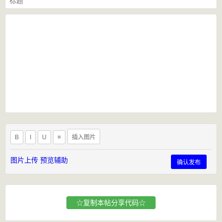
B
I
U
≡
插入图片
图片上传
预览辅助
确认发布
☆复制本帖分享代码☆