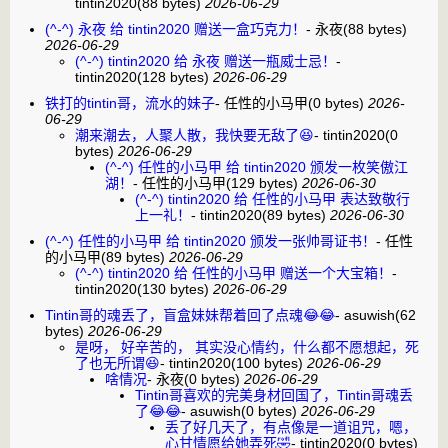
tintin2020
(88 bytes)
2026-06-29
(^-^) 永夜 给 tintin2020 赠送一盒巧克力！
-
永夜
(88 bytes)
2026-06-29
(^-^) tintin2020 给 永夜 赠送一瓶威士忌！
-
tintin2020
(128 bytes)
2026-06-29
铁打的tintin哥，流水的妹子
-
任性的小马甲
(0 bytes)
2026-
06-29
潮来潮去，人聚人散，我快要无敌了😆
-
tintin2020
(0
bytes)
2026-06-29
(^-^) 任性的小马甲 给 tintin2020 颁发一枚笑傲江
湖！
-
任性的小马甲
(129 bytes)
2026-06-30
(^-^) tintin2020 给 任性的小马甲 表达致敬行
上一礼！
-
tintin2020
(89 bytes)
2026-06-30
(^-^) 任性的小马甲 给 tintin2020 颁发一张帅哥证书！
-
任性
的小马甲
(89 bytes)
2026-06-29
(^-^) tintin2020 给 任性的小马甲 赠送一个大宝箱！
-
tintin2020
(130 bytes)
2026-06-29
Tintin哥的魂丢了，盲盒妹妹帮着回了点魂😂😂
-
asuwish
(62
bytes)
2026-06-29
是呀， 好辛苦的， 其实没心情约，什么都不愿想起，死
了也无所谓😆
-
tintin2020
(100 bytes)
2026-06-29
啥情况
-
永夜
(0 bytes)
2026-06-29
Tintin哥喜欢的完美身材回国了，Tintin哥魂丢
了😂😂
-
asuwish
(0 bytes)
2026-06-29
丢了好几天了，有点像是一道诅咒，嗯，
心甘情愿给她弄死🤣
-
tintin2020
(0 bytes)