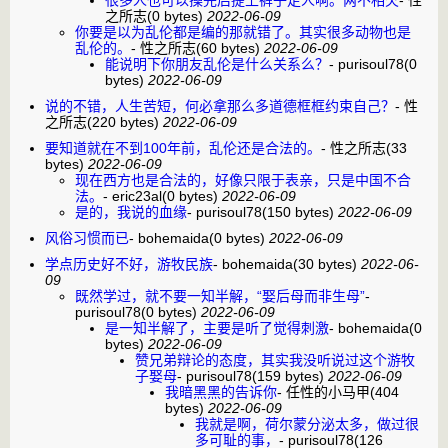
之所志
(0 bytes)
2022-06-09
你要是以为乱伦都是编的那就错了。其实很多动物也是
乱伦的。
-
性之所志
(60 bytes)
2022-06-09
能说明下你朋友乱伦是什么关系么？
-
purisoul78
(0
bytes)
2022-06-09
说的不错，人生苦短，何必拿那么多道德框框约束自己？
-
性
之所志
(220 bytes)
2022-06-09
要知道就在不到100年前，乱伦还是合法的。
-
性之所志
(33
bytes)
2022-06-09
现在西方也是合法的，好像只限于表亲，只是中国不合
法。
-
eric23al
(0 bytes)
2022-06-09
是的，我说的血缘
-
purisoul78
(150 bytes)
2022-06-09
风俗习惯而已
-
bohemaida
(0 bytes)
2022-06-09
学点历史好不好，游牧民族
-
bohemaida
(30 bytes)
2022-06-
09
既然学过，就不要一知半解，“娶后母而非生母”
-
purisoul78
(0 bytes)
2022-06-09
是一知半解了，主要是听了觉得刺激
-
bohemaida
(0
bytes)
2022-06-09
赞兄弟辩论的态度，其实我没听说过这个游牧
子娶母
-
purisoul78
(159 bytes)
2022-06-09
我暗黑黑的告诉你
-
任性的小马甲
(404
bytes)
2022-06-09
我就是啊，荷尔蒙分泌太多，做过很
多可耻的事，
-
purisoul78
(126