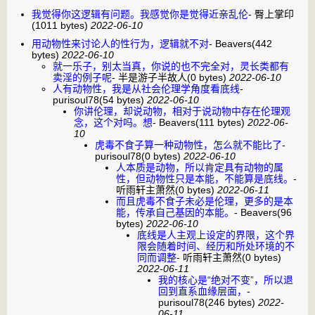
我觉得你这逻辑有问题。我感觉你是觉得近亲乱伦
-
臀上掌印
(1011 bytes)
2022-06-10
用动物性来讨论人的性行为，逻辑就不对
-
Beavers
(442
bytes)
2022-06-10
就一乐子，别太当真，你说的也不完全对，灵长类都有
卖淫的例子呢
-
半是游子半故人
(0 bytes)
2022-06-10
人有动物性，我是从社会伦理学角度看底线
-
purisoul78
(54 bytes)
2022-06-10
你讲伦理，却说动物，相对于说动物中存在伦理观
念，这个对吗。想
-
Beavers
(111 bytes)
2022-06-
10
虎毒不食子算一种动物性，怎么就不能比了
-
purisoul78
(0 bytes)
2022-06-10
人本质是动物，所以肯定具有动物的属
性，但动物性只是本能，不能算是底线。
-
听雨轩主萧然
(0 bytes)
2022-06-11
而且虎毒不食子未必是伦理，更多的是本
能，传承自己基因的本能。
-
Beavers
(96
bytes)
2022-06-10
底线是人主观上设定的界限，这个界
限会随着时间、经历和所处环境的不
同而调整
-
听雨轩主萧然
(0 bytes)
2022-06-11
我的核心是“绝对不变”，所以退
回到直系血缘层面，
-
purisoul78
(246 bytes)
2022-
06-11