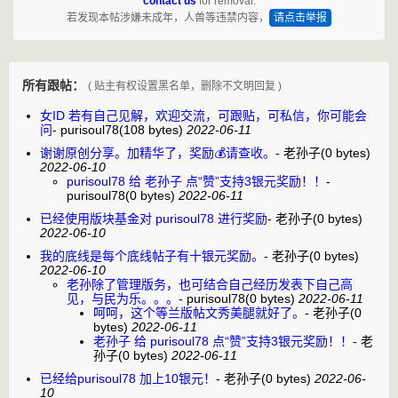
contact us
for removal.
若发现本帖涉嫌未成年，人兽等违禁内容，
请点击举报
所有跟帖：
( 贴主有权设置黑名单，删除不文明回复 )
女ID 若有自己见解，欢迎交流，可跟贴，可私信，你可能会
问
-
purisoul78
(108 bytes)
2022-06-11
谢谢原创分享。加精华了，奖励💰请查收。
-
老孙子
(0 bytes)
2022-06-10
purisoul78 给 老孙子 点“赞”支持3银元奖励！！
-
purisoul78
(0 bytes)
2022-06-11
已经使用版块基金对 purisoul78 进行奖励
-
老孙子
(0 bytes)
2022-06-10
我的底线是每个底线帖子有十银元奖励。
-
老孙子
(0 bytes)
2022-06-10
老孙除了管理版务，也可结合自己经历发表下自己高
见，与民为乐。。。
-
purisoul78
(0 bytes)
2022-06-11
呵呵，这个等兰版帖文秀美腿就好了。
-
老孙子
(0
bytes)
2022-06-11
老孙子 给 purisoul78 点“赞”支持3银元奖励！！
-
老
孙子
(0 bytes)
2022-06-11
已经给purisoul78 加上10银元！
-
老孙子
(0 bytes)
2022-06-
10