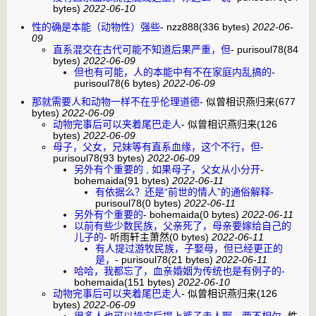
bytes)
2022-06-10
性的确是本能（动物性）强些
-
nzz888
(336 bytes)
2022-06-
09
直系混交在古代可能不知道后果严重，但
-
purisoul78
(84
bytes)
2022-06-09
但也有可能，人的本能中有不在家庭内乱搞的
-
purisoul78
(6 bytes)
2022-06-09
那就需要人和动物一样不在乎伦理道德
-
似曾相识燕归来
(677
bytes)
2022-06-09
动物完事后可以夹着尾巴走人
-
似曾相识燕归来
(126
bytes)
2022-06-09
母子，父女，兄妹等有直系血缘，这个不行，但
-
purisoul78
(93 bytes)
2022-06-09
另外有个重要的 , 如果母子，父女从小分开
-
bohemaida
(91 bytes)
2022-06-11
有依据么？还是“前世的情人”的通俗解释
-
purisoul78
(0 bytes)
2022-06-11
另外有个重要的
-
bohemaida
(0 bytes)
2022-06-11
以前有些少数民族，父亲死了，母亲要嫁给自己的
儿子的
-
听雨轩主萧然
(0 bytes)
2022-06-11
有人提过游牧民族，子娶母，但已经更正的
是，
-
purisoul78
(21 bytes)
2022-06-11
哈哈，我都忘了，血亲婚姻为传统也是有例子的
-
bohemaida
(151 bytes)
2022-06-10
动物完事后可以夹着尾巴走人
-
似曾相识燕归来
(126
bytes)
2022-06-09
很多人也可以操完后提上裤子走人啊。两不相欠
-
性