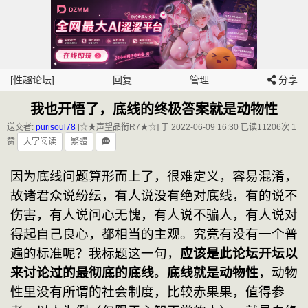
[性趣论坛]
回复
管理
分享
我也开悟了，底线的终极答案就是动物性
送交者:
purisoul78
[☆★声望品衔R7★☆] 于 2022-06-09 16:30
已读11206次 1
赞
大字阅读
繁體
因为底线问题算形而上了，很难定义，容易混淆，
故诸君众说纷纭，有人说没有绝对底线，有的说不
伤害，有人说问心无愧，有人说不骗人，有人说对
得起自己良心，都相当的主观。究竟有没有一个普
遍的标准呢？我标题这一句，
应该是此论坛开坛以
来讨论过的最彻底的底线
。
底线就是动物性
，动物
性里没有所谓的社会制度，比较赤果果，值得参