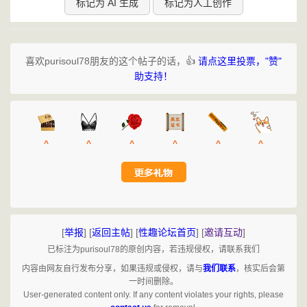
标记为 AI 生成
标记为人工创作
喜欢purisoul78朋友的这个帖子的话，👍
请点这里投票，"赞"
助支持！
^
^
^
^
^
^
[
举报
]
[
返回主帖
]
[
性趣论坛首页
]
[
邀请互动
]
已标注为purisoul78的原创内容，若违规侵权，请联系我们
内容由网友自行发布分享，如果违规或侵权，请与
我们联系
，核实后会第
一时间删除。
User-generated content only. If any content violates your rights, please