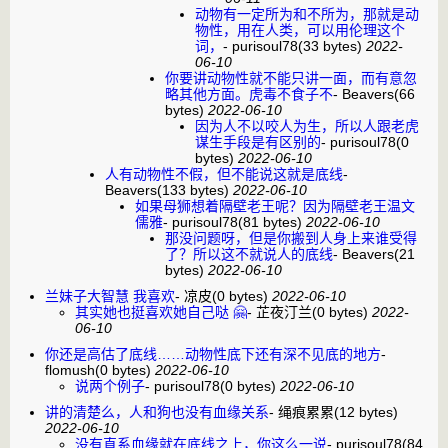
动物有一定所为和不所为，那就是动
物性，用在人类，可以用伦理这个
词，
-
purisoul78
(33 bytes)
2022-
06-10
你要讲动物性就不能只讲一面，而有意忽
略其他方面。虎毒不食子不
-
Beavers
(66
bytes)
2022-06-10
因为人不以咬人为生，所以人跟老虎
谋生手段是有区别的
-
purisoul78
(0
bytes)
2022-06-10
人有动物性不假，但不能说这就是底线
-
Beavers
(133 bytes)
2022-06-10
如果母狮想着隔壁老王呢？因为隔壁老王温文
儒雅
-
purisoul78
(81 bytes)
2022-06-10
那没问题呀，但是你搬到人身上来谁受得
了？所以这不就说人的底线
-
Beavers
(21
bytes)
2022-06-10
兰妹子大智慧 我喜欢
-
凉皮
(0 bytes)
2022-06-10
其实她也挺喜欢她自己哒 🤗
-
芷夜汀兰
(0 bytes)
2022-
06-10
你还是高估了底线……动物性底下还有深不见底的地方
-
flomush
(0 bytes)
2022-06-10
说两个例子
-
purisoul78
(0 bytes)
2022-06-10
讲的清楚么，人和狗也没有血缘关系
-
绳痕累累
(12 bytes)
2022-06-10
没有直系血缘就在底线之上，你这么一说
-
purisoul78
(84