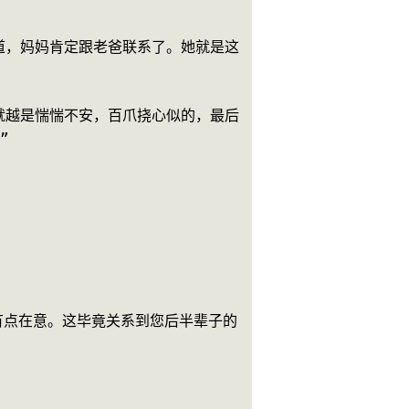
道，妈妈肯定跟老爸联系了。她就是这
就越是惴惴不安，百爪挠心似的，最后
”
有点在意。这毕竟关系到您后半辈子的