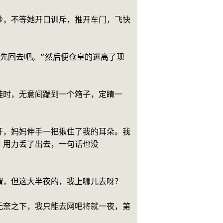
妙，不等她开口训斥，推开车门，飞快
先回去吧。”然后便仓皇的逃离了现
鞋时，无意间踹到一个箱子，定睛一
开，妈妈伸手一把揪住了我的耳朵。我
，用力丢了出去，一句话也没
谓，但这大半夜的，我上哪儿去呀？
无奈之下，我只能去网吧将就一夜，第