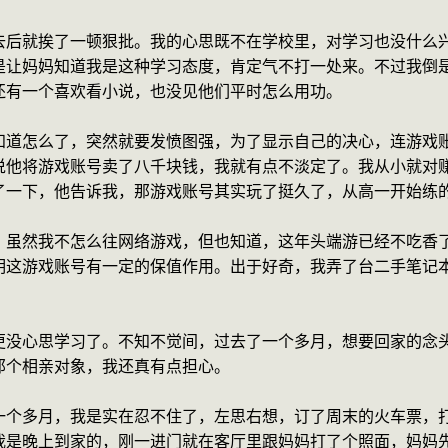
去后就挨了一顿狠批。我的心思既不在学校里，对学习也没什么
是让妈妈知道我是这种学习态度，肯定气不打一处来。不过我倒
还有一个喜欢看小说，也没见他们平时怎么用功。
知道怎么了，突然就要发愤图强，为了显示自己的决心，连游戏
说他将游戏账号卖了八千块钱，我就有点不淡定了。我从小就对
了一下，他告诉我，那游戏账号其实玩了挺久了，从高一开始练
，虽然我不怎么往网络游戏，但也知道，这年头端游已经不吃香
明这游戏账号有一定的保值作用。出于好奇，我弄了台二手笔记
更没心思学习了。不知不觉间，过去了一个多月，想要回家的念
那个相亲对象，我还真有点担心。
一个多月，我是实在忍不住了，左思右想，订了周末的火车票，
我是晚上到家的，刚一进门就在客厅里跟妈妈打了个照面，妈妈