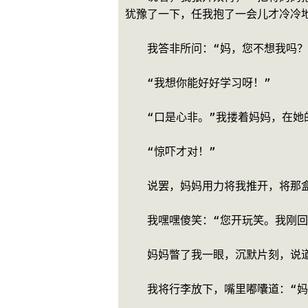
犹豫了一下，任我抱了一会儿才冷冷地
　　我答非所问：“妈，您不想我吗？
　　“我想你能好好学习呀！”
　　“口是心非。”我搂着妈妈，在她
　　“惊吓才对！”
　　说罢，妈妈用力将我推开，将那
　　我嘿嘿傻笑：“您开玩笑。我刚
　　妈妈瞥了我一眼，沉默片刻，说道
　　我将行李放下，嘴里嘟囔道：“