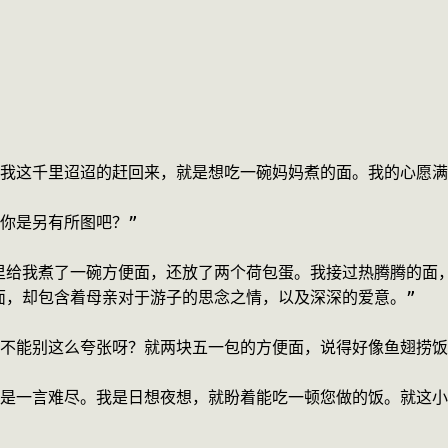
“我这千里迢迢的赶回来，就是想吃一碗妈妈煮的面。我的心愿满
你是另有所图吧？”
里给我煮了一碗方便面，还放了两个荷包蛋。我接过热腾腾的面
面，却包含着母亲对于游子的思念之情，以及深深的爱意。”
能不能别这么夸张呀？就两块五一包的方便面，说得好像鱼翅捞饭
的是一言难尽。我是日想夜想，就盼着能吃一顿您做的饭。就这