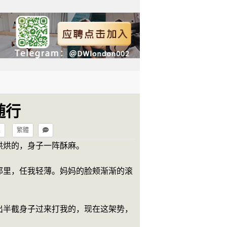
随行
读
繁體
烘烘的，身子一阵酥麻。
那里，任我轻薄。妈妈的脸颊渐渐的滚
出半截身子过来打我的，现在这架势，