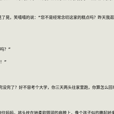
晃了晃，笑嘻嘻的说：“您不是经常念叨这家的糕点吗？昨天我
吗？”
！”
完没完了？好不容考个大学，你三天两头往家里跑，你算怎么回
抱住妈妈，将头枕在她柔软圆润的肩膀上，像个孩子似的撒起娇