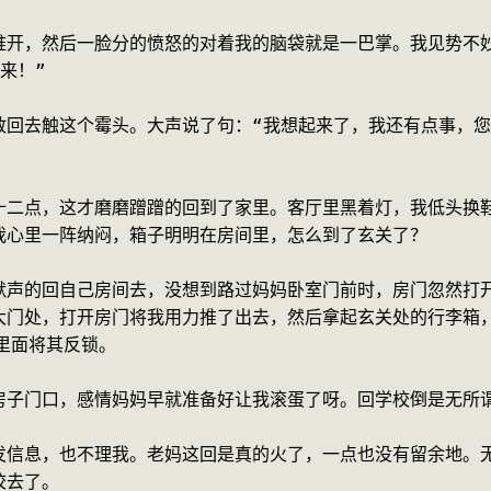
推开，然后一脸分的愤怒的对着我的脑袋就是一巴掌。我见势不
来！”
敢回去触这个霉头。大声说了句：“我想起来了，我还有点事，您
十二点，这才磨磨蹭蹭的回到了家里。客厅里黑着灯，我低头换
我心里一阵纳闷，箱子明明在房间里，怎么到了玄关了？
默声的回自己房间去，没想到路过妈妈卧室门前时，房门忽然打
大门处，打开房门将我用力推了出去，然后拿起玄关处的行李箱
里面将其反锁。
房子门口，感情妈妈早就准备好让我滚蛋了呀。回学校倒是无所
发信息，也不理我。老妈这回是真的火了，一点也没有留余地。
校去了。