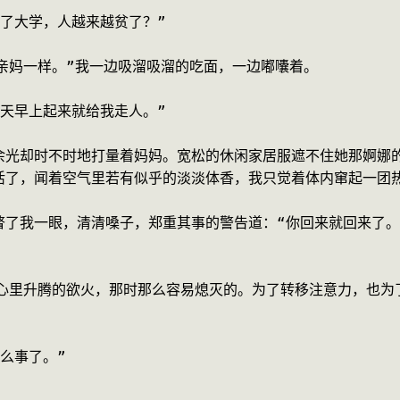
了大学，人越来越贫了？”
亲妈一样。”我一边吸溜吸溜的吃面，一边嘟囔着。
天早上起来就给我走人。”
余光却时不时地打量着妈妈。宽松的休闲家居服遮不住她那婀娜
活了，闻着空气里若有似乎的淡淡体香，我只觉着体内窜起一团
瞥了我一眼，清清嗓子，郑重其事的警告道：“你回来就回来了
可心里升腾的欲火，那时那么容易熄灭的。为了转移注意力，也为
么事了。”