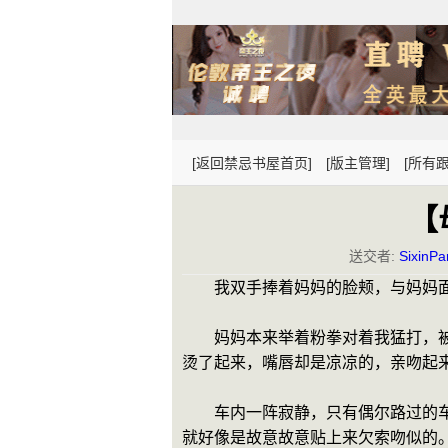
[返回禁忌书屋首页]
[版主管理]
[所有跟
【
送交者:
SixinPa
　　我双手捧着妈妈的脸颊，与妈妈
　　妈妈本来举着粉拳对着我猛打，
烫了起来，嘴唇却是凉凉的，亲吻起
　　车内一阵寂静，只有偶尔路过的
就好像是故意故意贴上来欠索吻似的