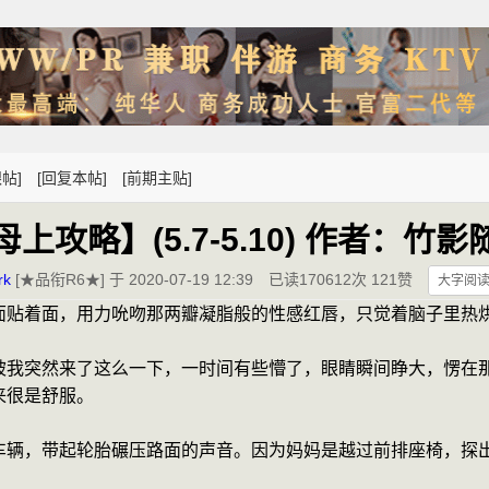
帖]
[回复本帖]
[前期主贴]
母上攻略】(5.7-5.10) 作者：竹影
rk
[★品衔R6★] 于 2020-07-19 12:39
已读170612次 121赞
大字阅
面贴着面，用力吮吻那两瓣凝脂般的性感红唇，只觉着脑子里热
被我突然来了这么一下，一时间有些懵了，眼睛瞬间睁大，愣在
来很是舒服。
车辆，带起轮胎碾压路面的声音。因为妈妈是越过前排座椅，探
。