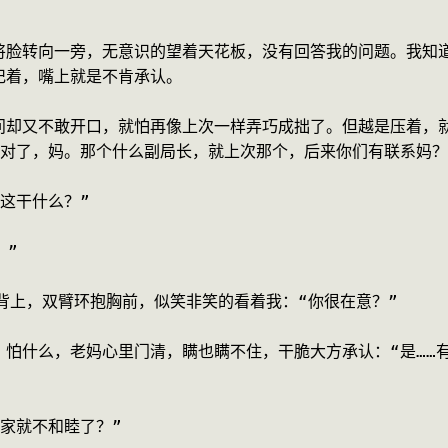
将脸转向一旁，无意识的望着天花板，没有回答我的问题。我知
记着，嘴上就是不肯承认。
问却又不敢开口，就怕再像上次一样弄巧成拙了。但越是压着，
“对了，妈。那个什么副局长，就上次那个，后来你们有联系妈？
这干什么？”
。”
背上，双臂环抱胸前，似笑非笑的看着我：“你很在意？”
，怕什么，老妈心里门清，瞒也瞒不住，干脆大方承认：“是……
家就不和睦了？”