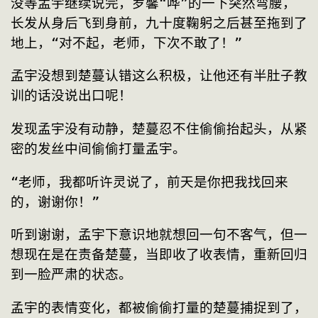
没等孟宇继续说完，罗馨“哗”的一下突然弯腰，
长发从身后飞到身前，九十度鞠躬之后甚至拖到了
地上，“对不起，老师，下次不敢了！”
孟宇没想到楚蔓认错这么积极，让他还有半肚子教
训的话没说出口呢！
发现孟宇没有动静，楚蔓忍不住偷偷抬起头，从紧
密的发丝中间偷偷打量孟宇。
“老师，我都听许灵说了，前天是你把我找回来
的，谢谢你！”
听到谢谢，孟宇下意识地就想回一句不客气，但一
想现在是在责备楚蔓，当即收了收表情，重新回归
到一脸严肃的状态。
孟宇的表情变化，都被偷偷打量的楚蔓捕捉到了，