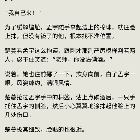
"我自己来！"
为了缓解尴尬，孟宇随手拿起边上的棉球，就往脸
上抹，但没有镜子的他，根本找不准位置。
楚蔓看孟宇这么拘谨，跟刚才那副严厉模样判若两
人，忍不住笑道：“老师，你没沾碘酒。”
说着，她也往前挪了一下，欺身向前，白了孟宇一
眼，风姿绰约，满眼风情。
楚蔓抢过孟宇手中的棉签，沾上点碘酒后，一只手
托住孟宇的侧脸，然后小心翼翼地涂抹起他脸上的
几处伤口。
楚蔓极其细致，脸贴的也很近。