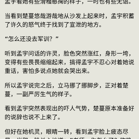
孟宇看她有些滑稽憨掬的样子，一时也有些无语。
当看到楚蔓悠哉游哉地从沙发上起来时，孟宇积蓄
了许久的怒气终于找到了宣泄的地方。
“怎么还没去军训？”
听到孟宇问话的许灵，脸色突然涨红，身形一垮，
变得有些畏畏缩缩起来，搞得孟宇不忍心对着她说
重话，害怕多说点她就会哭出来。
所以孟宇说完之后，立马挪了挪脚步，正对着楚
蔓，一副严厉生气的样子。
看到孟宇突然表现出的吓人气势，楚蔓原本准备好
的说辞也说不上来了。
但好在她机灵，眼睛一转，看到孟宇脸上疲态尽