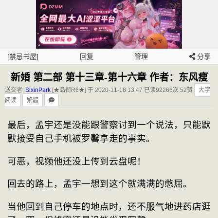
[禁忌书屋]
回复
管理
分享
新婚 第二部 第十三章-第十六章 作者：东风瘦
送交者:
SixinPark
[★品衔R6★] 于 2020-11-18 13:47
已读92266次 52赞
大字
阅读
繁體
最后，孟宇还是没能跟警察讨到一个说法，只能默
默接受自己手机被罗馨拿走的事实。
可恶，视频他还没上传到云盘呢！
回去的路上，孟宇一想到这个就满满的憋屈。
当他回到自己停车的地点时，还不服气地进药店逛