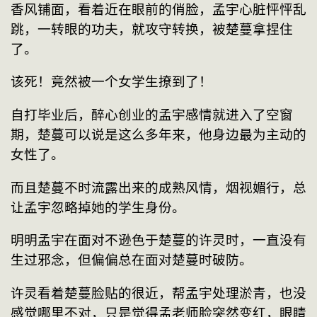
香风铺面，看着近在眼前的俏脸，孟宇心脏怦怦乱
跳，一转眼的功夫，就攻守转换，被楚蔓拿捏住
了。
该死！竟然被一个女学生撩到了！
自打毕业后，醉心创业的孟宇感情就进入了空窗
期，楚蔓可以说是这么多年来，他身边最为主动的
女性了。
而且楚蔓不时流露出来的成熟风情，烟视媚行，总
让孟宇忽略掉她的学生身份。
明明孟宇在面对不逊色于楚蔓的许灵时，一直没有
生过邪念，但偏偏总在面对楚蔓时破防。
许灵看着楚蔓脸贴的很近，帮孟宇处理淤青，也没
感觉哪里不对，只是觉得孟老师脸突然变红，眼睛