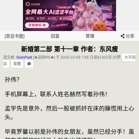
[禁忌书屋]
回复
管理
分享
新婚第二部 第十一章 作者：东风瘦
送交者:
SixinPark
[★品衔R6★] 于 2020-10-09 7:56
已读61303次 20赞
大字阅
读
繁體
孙伟？
手机屏幕上，联系人姓名赫然写着孙伟！
孟宇先是意外，然后一股被抓奸在床的臊慌用上心
头。
毕竟罗馨以前是孙伟的女朋友，虽然已经分手！虽