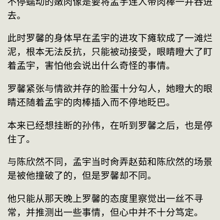
不停蠕动的嫩肉像是要将孟宇连人带肉棒一并吞进
去。
此时罗馨的身体早在孟宇的进攻下瘫软成了一滩烂
泥，根本无法反抗，只能被动接受，眼睛瞪大了盯
着孟宇，害怕他会说出什么奇怪的事情。
罗馨紧张与情欲并存的脸蛋十分勾人，她瞪大的眼
睛还随着孟宇的肉棒插入而不停地眨巴。
本来已经想挂断的孙伟，在听到罗馨之后，也是停
住了。
与陈欣然不同，孟宇当时肏弄赵茹和陈欣然的场景
是被他撞破了的，但是罗馨却不同。
他只能从那天晚上罗馨的态度里察觉出一丝不寻
常，并推测出一些事情，但心中并不十分笃定。