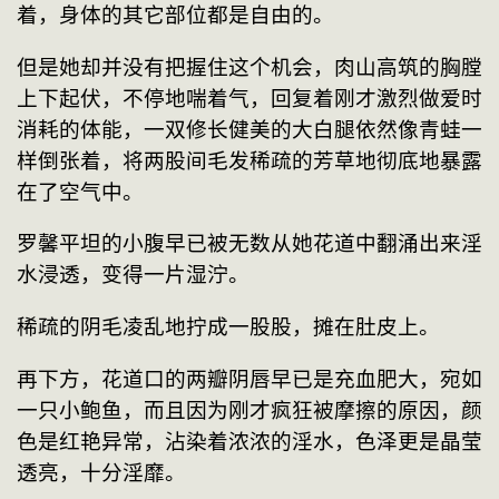
着，身体的其它部位都是自由的。
但是她却并没有把握住这个机会，肉山高筑的胸膛
上下起伏，不停地喘着气，回复着刚才激烈做爱时
消耗的体能，一双修长健美的大白腿依然像青蛙一
样倒张着，将两股间毛发稀疏的芳草地彻底地暴露
在了空气中。
罗馨平坦的小腹早已被无数从她花道中翻涌出来淫
水浸透，变得一片湿泞。
稀疏的阴毛凌乱地拧成一股股，摊在肚皮上。
再下方，花道口的两瓣阴唇早已是充血肥大，宛如
一只小鲍鱼，而且因为刚才疯狂被摩擦的原因，颜
色是红艳异常，沾染着浓浓的淫水，色泽更是晶莹
透亮，十分淫靡。