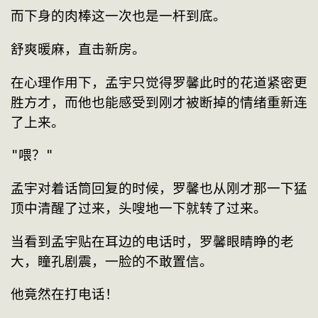
而下身的肉棒这一次也是一杆到底。
舒爽暖麻，直击新房。
在心理作用下，孟宇只觉得罗馨此时的花道紧密更
胜方才，而他也能感受到刚才被断掉的情绪重新连
了上来。
"喂？"
孟宇对着话筒回复的时候，罗馨也从刚才那一下猛
顶中清醒了过来，头嗖地一下就转了过来。
当看到孟宇贴在耳边的电话时，罗馨眼睛睁的老
大，瞳孔剧震，一脸的不敢置信。
他竟然在打电话！