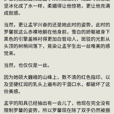
坚冰化成了水一样，柔媚得让他惊艳，更让他充满
成就感。
当然，更让孟宇兴奋的还是她此时的姿势，此时的
罗馨就这么赤裸地躺在他身前，雪白的娇躯被身下
黑色的引擎盖映衬得更加白皙动人，斑驳的光影从
头顶的树梢间落下，竟染让孟宇生出一丝唯美的感
觉来。
当然，也仅仅是一丝。
因为她硕大巍峨的山峰上，数不清的红色指印，以
及坚硬红润的乳头上遍布的干涸口水，都破坏了这
份美感。
孟宇的阳具已经抽出有一会儿了，他现在完全没有
限制罗馨的姿势，所以罗馨现在除了双手仍然被捆