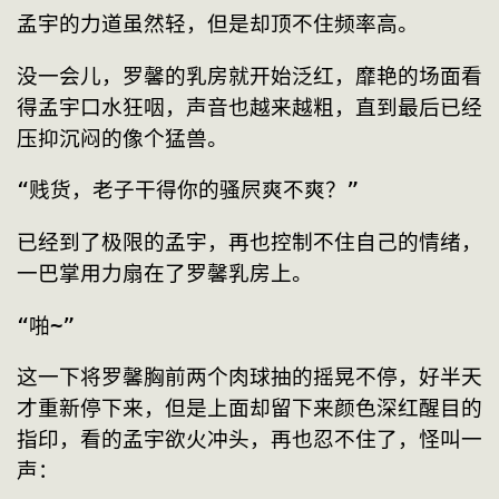
孟宇的力道虽然轻，但是却顶不住频率高。
没一会儿，罗馨的乳房就开始泛红，靡艳的场面看
得孟宇口水狂咽，声音也越来越粗，直到最后已经
压抑沉闷的像个猛兽。
“贱货，老子干得你的骚屄爽不爽？”
已经到了极限的孟宇，再也控制不住自己的情绪，
一巴掌用力扇在了罗馨乳房上。
“啪~”
这一下将罗馨胸前两个肉球抽的摇晃不停，好半天
才重新停下来，但是上面却留下来颜色深红醒目的
指印，看的孟宇欲火冲头，再也忍不住了，怪叫一
声：