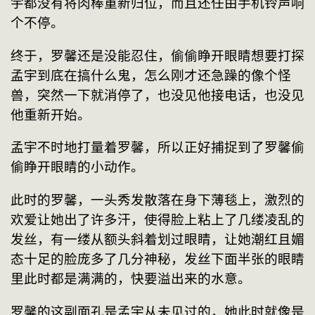
宇都没有将肉棒重新归位，而且还任由手机铃声响
个不停。
终于，罗馨还是没能忍住，偷偷睁开眼睛想要打探
孟宇到底在搞什么鬼，怎么刚才还急躁的像个怪
兽，突然一下就消停了，也没见他接电话，也没见
他重新开始。
孟宇不时地打量着罗馨，所以正好捕捉到了罗馨偷
偷睁开眼睛的小动作。
此时的罗馨，一头秀发散落在身下薄毯上，激烈的
欢爱让她出了许多汗，使得脸上粘上了几缕凌乱的
发丝，有一缕从额头斜着划过眼睛，让她潮红且媚
态十足的脸庞多了几分神秘，发丝下面半张的眼睛
里此时都是满满的，快要溢出来的水意。
罗馨的这副面孔是孟宇从未见过的，她此时就像是