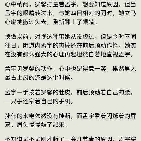
心中纳闷，罗馨打量着孟宇，想要知道原因，但当
孟宇的眼睛转过来，与她四目相对的同时，她立马
心虚地撇过头去，重新眯上了眼睛。
换做以前，对视这种事她从没虚过，但是今时不同
往日，阴道内孟宇的肉棒还在前后顶动作怪，她实
在没有那么强大的心理再起坦然自若地直视孟宇。
孟宇见罗馨的动作，心中也是得意一笑，果然男人
最占上风的还是这个时候。
孟宇一手按着罗馨的肚皮，前后顶动着自己的腰，
一只手还拿着自己的手机。
孙伟的来电依然没有挂断，而孟宇看着闪烁着的屏
幕，眉头慢慢皱了起来。
不知道是不是刚才断了一会儿节奏的原因，孟宇突