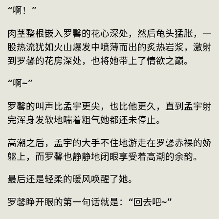
“啊！”
肉茎整根嵌入罗馨的花心深处，然后龟头猛胀，一
股热流犹如火山爆发中喷薄而出的炙热岩浆，激射
到罗馨的花房深处，也将她带上了情欲之巅。
“啊~”
罗馨的叫声比孟宇更尖，也比他更久，直到孟宇射
完浑身发软地喘着粗气她都还未停止。
高潮之后，孟宇的大手不住地游走在罗馨赤裸的娇
躯上，而罗馨也静静地闭眼享受着高潮的余韵。
最后还是轻柔的暖风唤醒了她。
罗馨睁开眼的第一句话就是：“回去吧~”