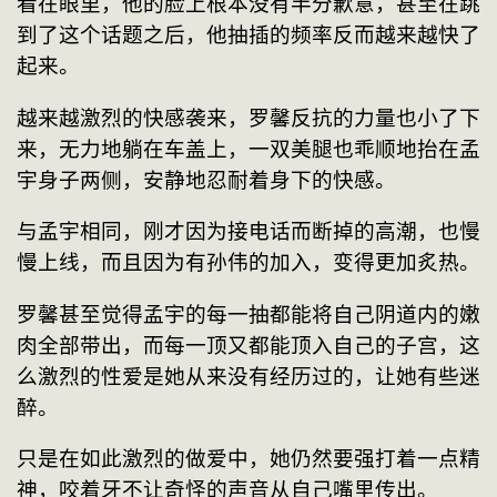
看在眼里，他的脸上根本没有半分歉意，甚至在跳
到了这个话题之后，他抽插的频率反而越来越快了
起来。
越来越激烈的快感袭来，罗馨反抗的力量也小了下
来，无力地躺在车盖上，一双美腿也乖顺地抬在孟
宇身子两侧，安静地忍耐着身下的快感。
与孟宇相同，刚才因为接电话而断掉的高潮，也慢
慢上线，而且因为有孙伟的加入，变得更加炙热。
罗馨甚至觉得孟宇的每一抽都能将自己阴道内的嫩
肉全部带出，而每一顶又都能顶入自己的子宫，这
么激烈的性爱是她从来没有经历过的，让她有些迷
醉。
只是在如此激烈的做爱中，她仍然要强打着一点精
神，咬着牙不让奇怪的声音从自己嘴里传出。