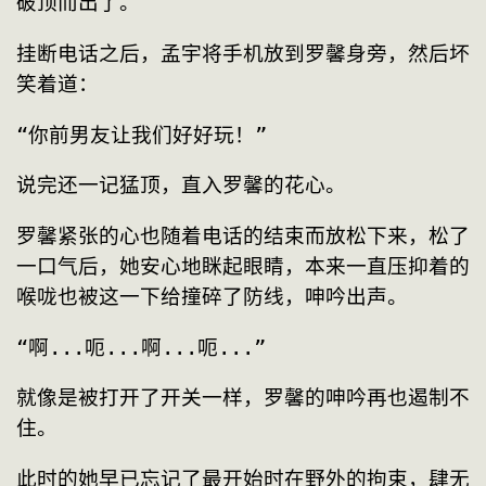
破顶而出了。
挂断电话之后，孟宇将手机放到罗馨身旁，然后坏
笑着道：
“你前男友让我们好好玩！”
说完还一记猛顶，直入罗馨的花心。
罗馨紧张的心也随着电话的结束而放松下来，松了
一口气后，她安心地眯起眼睛，本来一直压抑着的
喉咙也被这一下给撞碎了防线，呻吟出声。
“啊...呃...啊...呃...”
就像是被打开了开关一样，罗馨的呻吟再也遏制不
住。
此时的她早已忘记了最开始时在野外的拘束，肆无