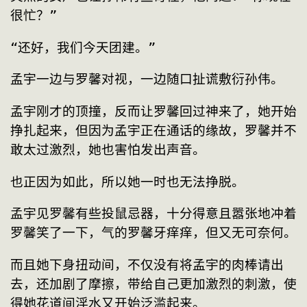
很忙？”
“还好，我们今天团建。”
孟宇一边与罗馨对视，一边随口扯谎敷衍孙伟。
孟宇刚才的顶撞，反而让罗馨回过神来了，她开始
挣扎起来，但因为孟宇正在通话的缘故，罗馨并不
敢太过激烈，她也害怕发出声音。
也正因为如此，所以她一时也无法挣脱。
孟宇见罗馨有些投鼠忌器，十分得意且嚣张地冲着
罗馨笑了一下，气的罗馨牙痒痒，但又无可奈何。
而且她下身扭动间，不仅没有将孟宇的肉棒请出
去，还加剧了摩擦，带给自己更加激烈的刺激，使
得她花道间淫水又开始泛滥起来。