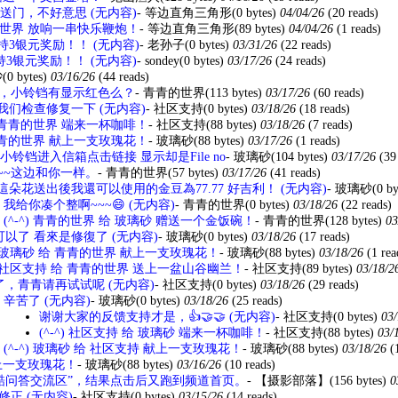
门，不好意思 (无内容)
-
等边直角三角形
(0 bytes)
04/04/26
(20 reads)
青的世界 放响一串快乐鞭炮！
-
等边直角三角形
(89 bytes)
04/04/26
(1 reads)
持3银元奖励！！ (无内容)
-
老孙子
(0 bytes)
03/31/26
(22 reads)
支持3银元奖励！！ (无内容)
-
sondey
(0 bytes)
03/17/26
(24 reads)
砂
(0 bytes)
03/16/26
(44 reads)
，小铃铛有显示红色么？
-
青青的世界
(113 bytes)
03/17/26
(60 reads)
们检查修复一下 (无内容)
-
社区支持
(0 bytes)
03/18/26
(18 reads)
 给 青青的世界 端来一杯咖啡！
-
社区支持
(88 bytes)
03/18/26
(7 reads)
给 青青的世界 献上一支玫瑰花！
-
玻璃砂
(88 bytes)
03/17/26
(1 reads)
铃铛进入信箱点击链接 显示却是File no
-
玻璃砂
(104 bytes)
03/17/26
(39
~~这边和你一样。
-
青青的世界
(57 bytes)
03/17/26
(41 reads)
這朵花送出後我還可以使用的金豆為77.77 好吉利！ (无内容)
-
玻璃砂
(0 by
我给你凑个整啊~~~😄 (无内容)
-
青青的世界
(0 bytes)
03/18/26
(22 reads)
(^-^) 青青的世界 给 玻璃砂 赠送一个金饭碗！
-
青青的世界
(128 bytes)
03
以了 看來是修復了 (无内容)
-
玻璃砂
(0 bytes)
03/18/26
(17 reads)
^) 玻璃砂 给 青青的世界 献上一支玫瑰花！
-
玻璃砂
(88 bytes)
03/18/26
(1 rea
^) 社区支持 给 青青的世界 送上一盆山谷幽兰！
-
社区支持
(89 bytes)
03/18/2
了，青青请再试试呢 (无内容)
-
社区支持
(0 bytes)
03/18/26
(29 reads)
辛苦了 (无内容)
-
玻璃砂
(0 bytes)
03/18/26
(25 reads)
谢谢大家的反馈支持才是，👍🤝🤝 (无内容)
-
社区支持
(0 bytes)
03/
(^-^) 社区支持 给 玻璃砂 端来一杯咖啡！
-
社区支持
(88 bytes)
03/
(^-^) 玻璃砂 给 社区支持 献上一支玫瑰花！
-
玻璃砂
(88 bytes)
03/18/26
(
献上一支玫瑰花！
-
玻璃砂
(88 bytes)
03/16/26
(10 reads)
酷问答交流区”，结果点击后又跑到频道首页。
-
【摄影部落】
(156 bytes)
0
正 (无内容)
-
社区支持
(0 bytes)
03/15/26
(14 reads)