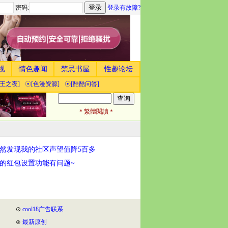
密码:
登录有故障?
视
情色趣闻
禁忌书屋
性趣论坛
帝王之夜]
☉[色漫资源]
☉[酷酷问答]
＊繁體閱讀＊
然发现我的社区声望值降5百多
的红包设置功能有问题~
⊙
cool18广告联系
⊙
最新原创