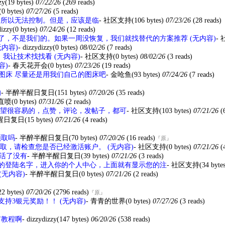
zy
(19 bytes)
07/22/26
(269 reads)
(0 bytes)
07/27/26
(5 reads)
网站，所以无法控制。但是，应该是临
-
社区支持
(106 bytes)
07/23/26
(28 reads)
dizzy
(0 bytes)
07/24/26
(12 reads)
了，不是我们的。如果一周没恢复，我们就找替代的方案推荐 (无内容)
-
无内容)
-
dizzydizzy
(0 bytes)
08/02/26
(7 reads)
，我让技术找找看 (无内容)
-
社区支持
(0 bytes)
08/02/26
(3 reads)
容)
-
春天花开会
(0 bytes)
07/23/26
(19 reads)
我们图床 尽量还是用我们自己的图床吧
-
金呛鱼
(93 bytes)
07/24/26
(7 reads)
的
-
半醉半醒日复日
(151 bytes)
07/20/26
(35 reads)
直喷
(0 bytes)
07/31/26
(2 reads)
望很容易的，点赞，评论，发帖子，都可
-
社区支持
(103 bytes)
07/21/26
(
醒日复日
(15 bytes)
07/21/26
(4 reads)
领取吗
-
半醉半醒日复日
(70 bytes)
07/20/26
(16 reads)
『原』
取，请检查您是否已经激活账户。 (无内容)
-
社区支持
(0 bytes)
07/21/26
(
活了没有
-
半醉半醒日复日
(39 bytes)
07/21/26
(3 reads)
的登陆名字，进入你的个人中心，上面就有显示您的注
-
社区支持
(34 byte
(无内容)
-
半醉半醒日复日
(0 bytes)
07/21/26
(2 reads)
22 bytes)
07/20/26
(2796 reads)
『原』
支持3银元奖励！！ (无内容)
-
青青的世界
(0 bytes)
07/27/26
(3 reads)
有教程啊
-
dizzydizzy
(147 bytes)
06/20/26
(538 reads)