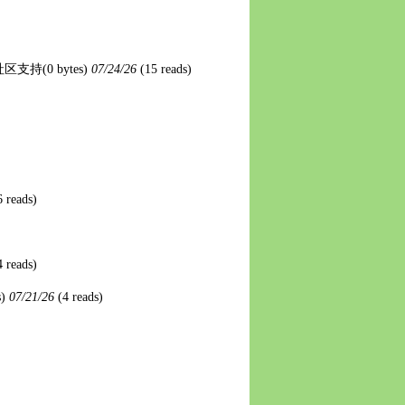
社区支持
(0 bytes)
07/24/26
(15 reads)
6 reads)
4 reads)
s)
07/21/26
(4 reads)