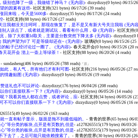
级别也降了一级，我做错了神马？ (无内容)
-
dizzydizzy
(0 bytes)
06/15/2
望的因素有这些
-
社区支持
(321 bytes)
06/17/26
(39 reads)
回来啦，今天是5600多
-
dizzydizzy
(35 bytes)
06/17/26
(24 reads)
控
-
社区支持
(88 bytes)
06/17/26
(27 reads)
关注我都没关注呵呵，那现在恢复了，是不是又有新大号关注我啦 (无内容
能别人误点了，或者就是测试玩，看看有什么用，😄 (无内容)
-
社区支持
(0
，除了大权重Id取关，主要是分数突然下降太多 (无内容)
-
dizzydizzy
(0 
我的声望为0了 可是等级却还在~ (无内容)
-
玻璃砂
(0 bytes)
06/15/26
(25 
的帖子已经讨论过一圈了。 (无内容)
-
春天花开会
(0 bytes)
06/15/26
(20 r
 给 春天花开会 沏上一壶上等绿茶！
-
社区支持
(88 bytes)
06/20/26
(4 reads)
。
-
sundasheng
(406 bytes)
06/05/26
(788 reads)
『原』
如此，有人气，所有他们才有利可图
-
社区支持
(216 bytes)
06/05/26
(27 re
情趣贴图 (无内容)
-
dizzydizzy
(0 bytes)
06/05/26
(19 reads)
点赞送礼也不可以评论
-
dizzydizzy
(176 bytes)
06/04/26
(208 reads)
你们直接联系一下？ (无内容)
-
dizzydizzy
(0 bytes)
06/05/26
(14 reads)
呢？我看其他人都在点赞，或者评论，应
-
社区支持
(34 bytes)
06/05/26
(2
可不可以你们直接联系一下？ (无内容)
-
dizzydizzy
(0 bytes)
06/05/26
(16 re
8265515
(49 bytes)
06/02/26
(163 reads)
就一直有帖子显示，版面是拖不到最低端的。
-
青青的世界
(65 bytes)
06/0
摄心”等分类的板块,点开是有页数的,但是
-
a1278265515
(179 bytes)
06/03/26
摄心”等分类的板块,点开是有页数的,但是
-
a1278265515
(179 bytes)
06/03/26
不下去了，之后可能只能依赖搜索了。
-
青青的世界
(30 bytes)
06/03/26
(26