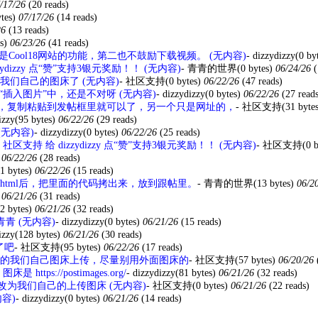
/17/26
(20 reads)
tes)
07/17/26
(14 reads)
26
(13 reads)
s)
06/23/26
(41 reads)
Cool18网站的功能，第二也不鼓励下载视频。 (无内容)
-
dizzydizzy
(0 by
zydizzy 点“赞”支持3银元奖励！！ (无内容)
-
青青的世界
(0 bytes)
06/24/26
(
们自己的图床了 (无内容)
-
社区支持
(0 bytes)
06/22/26
(47 reads)
插入图片”中，还是不对呀 (无内容)
-
dizzydizzy
(0 bytes)
06/22/26
(27 read
，复制粘贴到发帖框里就可以了，另一个只是网址的，
-
社区支持
(31 byte
izzy
(95 bytes)
06/22/26
(29 reads)
(无内容)
-
dizzydizzy
(0 bytes)
06/22/26
(25 reads)
社区支持 给 dizzydizzy 点“赞”支持3银元奖励！！ (无内容)
-
社区支持
(0 
06/22/26
(28 reads)
1 bytes)
06/22/26
(15 reads)
html后，把里面的代码拷出来，放到跟帖里。
-
青青的世界
(13 bytes)
06/2
06/21/26
(31 reads)
2 bytes)
06/21/26
(32 reads)
青 (无内容)
-
dizzydizzy
(0 bytes)
06/21/26
(15 reads)
izzy
(128 bytes)
06/21/26
(30 reads)
了吧
-
社区支持
(95 bytes)
06/22/26
(17 reads)
的我们自己图床上传，尽量别用外面图床的
-
社区支持
(57 bytes)
06/20/26
ttps://postimages.org/
-
dizzydizzy
(81 bytes)
06/21/26
(32 reads)
为我们自己的上传图床 (无内容)
-
社区支持
(0 bytes)
06/21/26
(22 reads)
内容)
-
dizzydizzy
(0 bytes)
06/21/26
(14 reads)