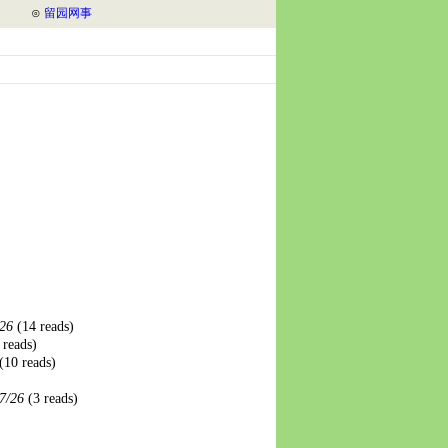
⊙
留园网事
/26
(14 reads)
 reads)
(10 reads)
7/26
(3 reads)