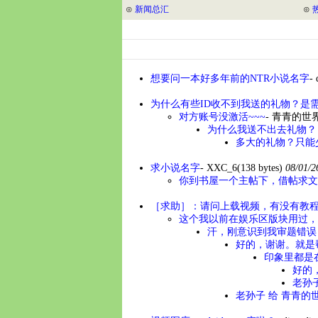
⊙
新闻总汇
⊙
想要问一本好多年前的NTR小说名字
-
为什么有些ID收不到我送的礼物？是需
对方账号没激活~~~
-
青青的世
为什么我送不出去礼物？ 
多大的礼物？只能
求小说名字
-
XXC_6
(138 bytes)
08/01/
你到书屋一个主帖下，借帖求文
［求助］：请问上载视频，有没有教
这个我以前在娱乐区版块用过，
汗，刚意识到我审题错误
好的，谢谢。就是
印象里都是
好的，
老孙子
老孙子 给 青青的世