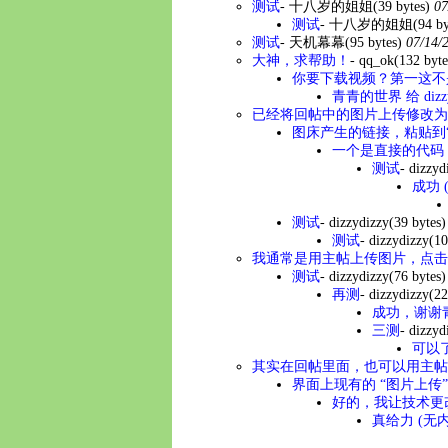
测试
-
十八岁的姐姐
(39 bytes)
07
测试
-
十八岁的姐姐
(94 by
测试
-
天机幕幕
(95 bytes)
07/14/
大神，求帮助！
-
qq_ok
(132 byte
你要下载视频？第一这不是
青青的世界 给 diz
已经将回帖中的图片上传修改为我
图床产生的链接，粘贴到“
一个是直接的代码
测试
-
dizzyd
成功 
测试
-
dizzydizzy
(39 bytes)
测试
-
dizzydizzy
(10
我通常是用主帖上传图片，点击
测试
-
dizzydizzy
(76 bytes)
再测
-
dizzydizzy
(22
成功，谢谢青
三测
-
dizzyd
可以
其实在回帖里面，也可以用主帖
界面上现有的 “图片上传” 图床是 h
好的，我让技术更改
真给力 (无