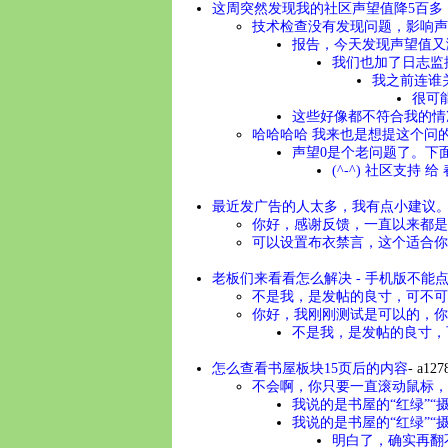
这周突然发现我的社区声望值降5百多，
技术检查没有发现问题，影响声
报告，今天发现声望值又涨
我们也加了日志监
我之前连谁
很可
这些好像都不符合我的情况
哈哈哈哈 我来也是想提这个问的 
声望0是个老问题了。下面
(^-^) 社区支持
最近发广告的人太多，我有点小建议
你好，感谢反馈，一直以来都是
可以设置布衣禁言，这个适合你的
老板们来看看怎么解决 - 手机版不能
不是我，是发帖的良寸，可不可以
你好，我刚刚测试是可以的，你
不是我，是发帖的良寸，
怎么查看书屋板块15页后的内容
-
a127
不会啊，你只要一直滚动鼠标，
我说的是书屋的“红绿”“
我说的是书屋的“红绿”“
明白了，确实再翻