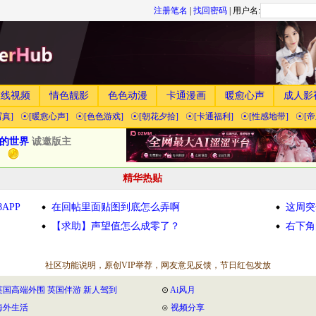
注册笔名
|
找回密码
|
用户名:
在线视频
情色靓影
色色动漫
卡通漫画
暖愈心声
成人影
真]
☉[暖愈心声]
☉[色色游戏]
☉[朝花夕拾]
☉[卡通福利]
☉[性感地带]
☉[
的世界
诚邀版主
精华热贴
APP
在回帖里面贴图到底怎么弄啊
这周突
【求助】声望值怎么成零了？
右下角
社区功能说明，原创VIP举荐，网友意见反馈，节日红包发放
英国高端外围 英国伴游 新人驾到
⊙
Ai风月
海外生活
⊙
视频分享