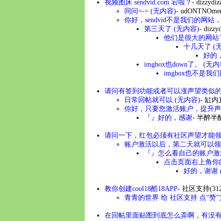
视频图床 sendvid.com 宕啦？
-
dizzydiz
同问=-= (无内容)
-
udONTNOme
你好，sendvid不是我们的
第三天了 (无内容)
-
dizzy
他们是很大的网站
十几天了 (
好的
imgbox也down了。 (无内
imgbox也不是
请问有签到功能或者可以涨声望类似
日常回帖就可以 (无内容)
-
缸内
你好，只要您激活账户，提升声
『』好的，感谢
-
半醉半
请问一下，红包必须有社区声望才能
账户激活以后，第二天就可以领
『』怎么看自己的账户激
点击页面右上角你
好的，谢谢 
教你创建cool18酷18APP
-
社区支持
(31
青青的世界 给 社区支持 点“赞”
在回帖里面贴图到底怎么弄啊，有没