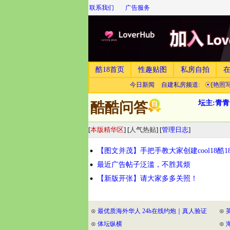
联系我们
广告服务
酷18首页
性趣贴图
私房自拍
今日新闻
自建私房频道:
☉[艳照写
坛主:
青青
酷酷问答
[
本版精华区
] [
人气热贴
] [
管理日志
]
【图文并茂】手把手教大家创建cool18酷18
最近广告帖子泛滥，不胜其烦
【新版开张】请大家多多关照！
⊙
最优质海外华人 24h在线约炮｜真人验证
⊙
⊙
体坛纵横
⊙