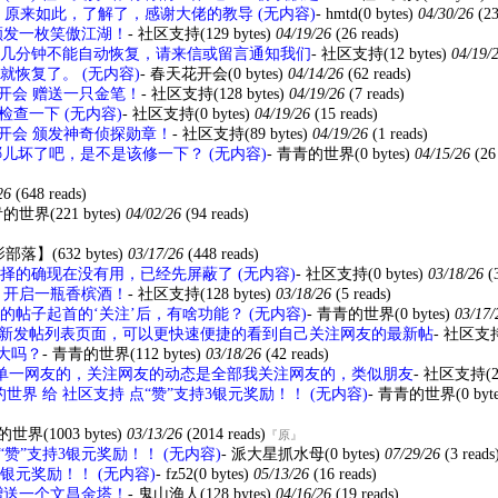
原来如此，了解了，感谢大佬的教导 (无内容)
-
hmtd
(0 bytes)
04/30/26
(23
界 颁发一枚笑傲江湖！
-
社区支持
(129 bytes)
04/19/26
(26 reads)
几分钟不能自动恢复，请来信或留言通知我们
-
社区支持
(12 bytes)
04/19/
恢复了。 (无内容)
-
春天花开会
(0 bytes)
04/14/26
(62 reads)
天花开会 赠送一只金笔！
-
社区支持
(128 bytes)
04/19/26
(7 reads)
查一下 (无内容)
-
社区支持
(0 bytes)
04/19/26
(15 reads)
天花开会 颁发神奇侦探勋章！
-
社区支持
(89 bytes)
04/19/26
(1 reads)
哪儿坏了吧，是不是该修一下？ (无内容)
-
青青的世界
(0 bytes)
04/15/26
(26
26
(648 reads)
青的世界
(221 bytes)
04/02/26
(94 reads)
影部落】
(632 bytes)
03/17/26
(448 reads)
择的确现在没有用，已经先屏蔽了 (无内容)
-
社区支持
(0 bytes)
03/18/26
(
落】 开启一瓶香槟酒！
-
社区支持
(128 bytes)
03/18/26
(5 reads)
的帖子起首的‘关注’后，有啥功能？ (无内容)
-
青青的世界
(0 bytes)
03/17
新发帖列表页面，可以更快速便捷的看到自己关注网友的最新帖
-
社区支
大吗？
-
青青的世界
(112 bytes)
03/18/26
(42 reads)
单一网友的，关注网友的动态是全部我关注网友的，类似朋友
-
社区支持
(
世界 给 社区支持 点“赞”支持3银元奖励！！ (无内容)
-
青青的世界
(0 byt
的世界
(1003 bytes)
03/13/26
(2014 reads)
『原』
“赞”支持3银元奖励！！ (无内容)
-
派大星抓水母
(0 bytes)
07/29/26
(3 reads
持3银元奖励！！ (无内容)
-
fz52
(0 bytes)
05/13/26
(16 reads)
界 赠送一个文昌金塔！
-
鬼山渔人
(128 bytes)
04/16/26
(19 reads)