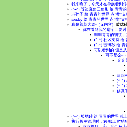
我来晚了，今天才在导航看到传送
(^-^) 等边直角三角形 给 青
老孙子 给 青青的世界 点“赞”支
sondey 给 青青的世界 点“赞”
真是善莫大焉~ (无内容)
-
玻璃
你在看到我的这个回复时
谢谢青青的细致，我
(^-^) 社区支持
(^-^) 玻璃砂 
可以看到的 但是从小
可不是么~~
哈哈 
這回可
(^-
(^-
修复
(^-^) 玻璃砂 给 青青的世界 
执行版主管理时，右侧出现“酷
谢谢提醒，👍，我们马上修