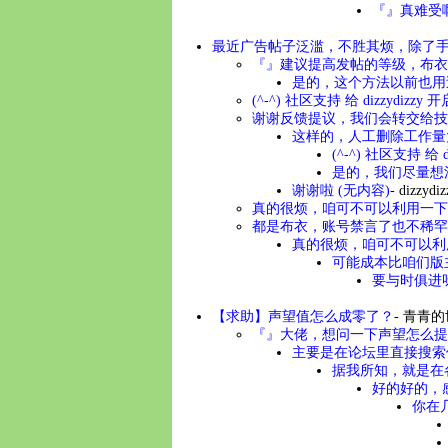
『』真难受
最近广告帖子泛滥，不胜其烦，除了
『』建议提高发帖的等级，布衣
是的，这个方法以前也用过
(^-^) 社区支持 给 dizzydiz
谢谢反馈提议，我们会转交给技
这样的，人工删除工作量
(^-^) 社区支持 给
是的，我们尽量想
谢谢啦 (无内容)
-
dizzydiz
真的很烦，咱可不可以利用一下A
都是布衣，账号禁言了也不稀罕
真的很烦，咱可不可以利用
可能成本比咱们版
要与时俱进呀
【求助】声望值怎么成零了？
-
青青的
『』大佬，想问一下声望怎么提
主要是在论坛里直接搜索
据我所知，就是在各
好的好的，
你在