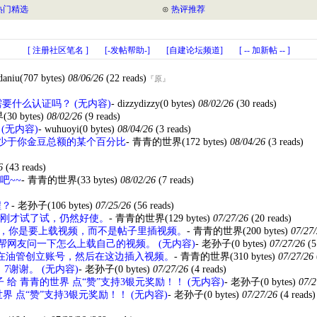
热门精选
⊙
热评推荐
[ 注册社区笔名 ]
[-发帖帮助-]
[自建论坛频道]
[ -- 加新帖 -- ]
daniu
(707 bytes)
08/06/26
(22 reads)
『原』
要什么认证吗？ (无内容)
-
dizzydizzy
(0 bytes)
08/02/26
(30 reads)
界
(30 bytes)
08/02/26
(9 reads)
(无内容)
-
wuhuoyi
(0 bytes)
08/04/26
(3 reads)
少于你金豆总额的某个百分比
-
青青的世界
(172 bytes)
08/04/26
(3 reads)
26
(43 reads)
吧~~
-
青青的世界
(33 bytes)
08/02/26
(7 reads)
程？
-
老孙子
(106 bytes)
07/25/26
(56 reads)
刚才试了试，仍然好使。
-
青青的世界
(129 bytes)
07/27/26
(20 reads)
，你是要上载视频，而不是帖子里插视频。
-
青青的世界
(200 bytes)
07/27
帮网友问一下怎么上载自己的视频。 (无内容)
-
老孙子
(0 bytes)
07/27/26
(5
在油管创立账号，然后在这边插入视频。
-
青青的世界
(310 bytes)
07/27/26
7谢谢。 (无内容)
-
老孙子
(0 bytes)
07/27/26
(4 reads)
 给 青青的世界 点“赞”支持3银元奖励！！ (无内容)
-
老孙子
(0 bytes)
07/2
界 点“赞”支持3银元奖励！！ (无内容)
-
老孙子
(0 bytes)
07/27/26
(4 reads)