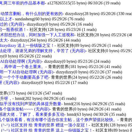
啊,两三年前的作品基本都
-
a1278265515
(55 bytes)
06/10/26
(19 reads)
手动禁言删帖，有什么别的更有效的
-
dizzydizzy
(28 bytes)
05/20/26
(330 rea
以上才
-
sundasheng
(60 bytes)
05/29/26
(76 reads)
的 (无内容)
-
dizzydizzy
(0 bytes)
05/29/26
(16 reads)
zy 开启一瓶香槟酒！
-
社区支持
(128 bytes)
05/23/26
(1 reads)
术部想想办法，同时加强一下人工巡视和
-
社区支持
(28 bytes)
05/23/26
(4
太大
-
dizzydizzy
(264 bytes)
05/24/26
(44 reads)
 dizzydizzy 送上一份镇版之宝！
-
社区支持
(89 bytes)
05/29/26
(1 reads)
法处理，谢谢兄弟的理解支持，辛苦了 (无内容)
-
社区支持
(0 bytes)
05/29
zy
(0 bytes)
05/24/26
(22 reads)
I自动处理啊 (无内容)
-
dizzydizzy
(0 bytes)
05/21/26
(24 reads)
，再申请一个卷土重来。
-
青青的世界
(181 bytes)
05/21/26
(41 reads)
一下AI自动处理啊 (无内容)
-
dizzydizzy
(0 bytes)
05/21/26
(37 reads)
主一个个手动删要高多了吧
-
青青的世界
(24 bytes)
05/22/26
(26 reads)
 (无内容)
-
dizzydizzy
(0 bytes)
05/22/26
(17 reads)
世界
(173 bytes)
04/13/26
(547 reads)
升呀，
-
hmtd
(202 bytes)
04/29/26
(45 reads)
似乎没有找到声望的具体提升数量
-
hmtd
(216 bytes)
04/29/26
(55 reads)
个版块发帖~~~~ (无内容)
-
青青的世界
(0 bytes)
04/29/26
(41 reads)
感谢大佬，了解了，看来要多多互动
-
hmtd
(63 bytes)
04/30/26
(35 reads)
几个版块看看，有没有哪个适合你发主帖，这个挣声望值比较快。
-
青青
(^-^) 社区支持 给 青青的世界 赠送一顶小皇冠！
-
社区支持
(128 bytes)
05
(^-^) 社区支持 给 青青的世界 送上一份镇版之宝！
-
社区支持
(89 bytes)
0