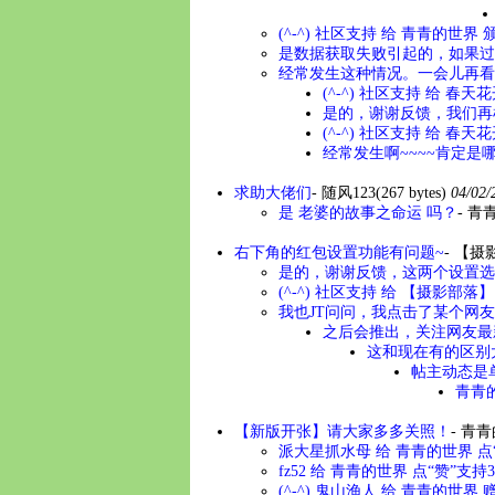
(^-^) 社区支持 给 青青的世
是数据获取失败引起的，如果过
经常发生这种情况。一会儿再看就
(^-^) 社区支持 给 春
是的，谢谢反馈，我们再检
(^-^) 社区支持 给 春
经常发生啊~~~~肯定是
求助大佬们
-
随风123
(267 bytes)
04/02/
是 老婆的故事之命运 吗？
-
青
右下角的红包设置功能有问题~
-
【摄
是的，谢谢反馈，这两个设置选
(^-^) 社区支持 给 【摄影部
我也JT问问，我点击了某个网友
之后会推出，关注网友最
这和现在有的区别
帖主动态是
青青的
【新版开张】请大家多多关照！
-
青青
派大星抓水母 给 青青的世界 点
fz52 给 青青的世界 点“赞”支
(^-^) 鬼山渔人 给 青青的世